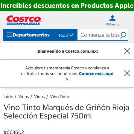
Increíbles descuentos en Productos Apple
Ir
Ir
directo
directo
Mi Cuenta
al
al
contenido
menú
Departamentos
Todo
de
navegación
¡Bienvenido a Costco.com.mx!
Adquiere tu membresía Costco y comienza a
disfrutar todos sus beneficios.
Conoce más aquí
>
Inicio
Vinos
Vinos
Vino Tinto
Vino Tinto Marqués de Griñón Rioja
Selección Especial 750ml
#
663602