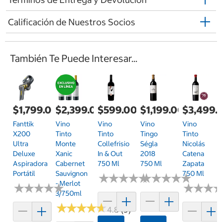
Calificación de Nuestros Socios
También Te Puede Interesar...
$1,799.00
$2,399.00
$599.00
$1,199.00
$3,499.
Fanttik
Vino
Vino
Vino
Vino
X200
Tinto
Tinto
Tingo
Tinto
Ultra
Monte
Collefrisio
Ségla
Nicolás
Deluxe
Xanic
In & Out
2018
Catena
Aspiradora
Cabernet
750 Ml
750 Ml
Zapata
Portátil
Sauvignon
750 Ml
★
★
★
★
★
★
★
★
★
★
★
★
★
★
★
★
★
★
★
★
- Merlot
★
★
★
★
★
★
★
★
★
★
★
★
★
★
★
★
3/750ml
★
★
★
★
★
★
★
★
★
★
4.8 (9)