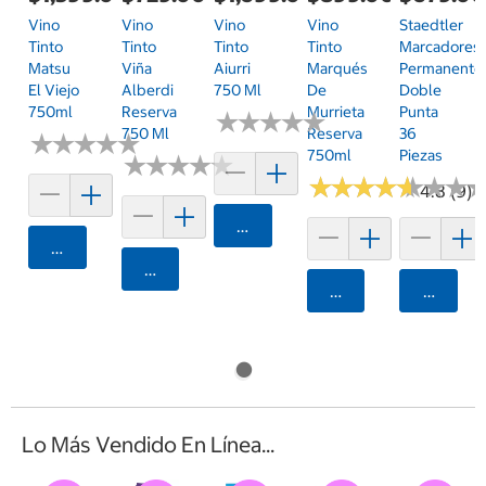
Vino
Vino
Vino
Vino
Staedtler
Tinto
Tinto
Tinto
Tinto
Marcadores
Matsu
Viña
Aiurri
Marqués
Permanente
El Viejo
Alberdi
750 Ml
De
Doble
750ml
Reserva
Murrieta
Punta
★
★
★
★
★
★
★
★
★
★
750 Ml
Reserva
36
★
★
★
★
★
★
★
★
★
★
750ml
Piezas
★
★
★
★
★
★
★
★
★
★
★
★
★
★
★
★
★
★
★
★
★
★
★
★
★
★
4.8 (9)
Agregar
Agregar
Agregar
Agregar
Agrega
Lo Más Vendido En Línea...