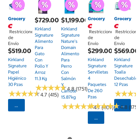
Grocery
Grocery
Grocery
$729.00
$1,199.00
Kirkland
Kirkland
Restricciones
Restricciones
Restriccion
Signature
Signature
de
de
de
Alimento
Nature's
Envío
Envío
Envío
Para
Domain
$519.00
$299.00
$569.0
Gato
Alimento
Kirkland
Kirkland
Kirkland
Con
Para
Signature
Signature
Signature
Pollo Y
Perro
Papel
Servilletas
Toalla
Arroz
Con
Higiénico
4
Desechable
11.3 Kg
Salmón
30 Pzas
Paquetes
12 Pzas
Y
★
★
★
★
★
★
★
★
★
★
4.8 (1751)
De 260
Camote
★
★
★
★
★
★
★
★
★
★
★
★
★
★
★
★
4.7 (415)
Pzas
15.87kg
★
★
★
★
★
★
★
★
★
★
★
★
★
★
★
★
★
★
★
★
Seleccionar Código Postal
Selecci
4.8 (175)
4.7 (1107)
Seleccionar Código