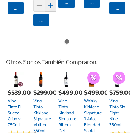
Agregar
Agregar
Agregar
Agrega
Agregar
Otros Socios También Compraron...
$539.00
$299.00
$499.00
$499.00
$759.00
Vino
Vino
Vino
Whisky
Vino
Tinto El
Tinto
Tinto
Kirkland
Tinto Six
Sueco
Kirkland
Kirkland
Signature
Eight
Crianza
Signature
Signature
3 Años
Nine
750ml
Malbec
Ribera
Blended
750ml
750ml
Del
Scotch