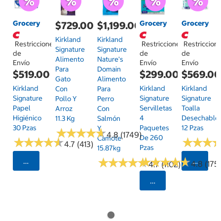
Grocery
Grocery
Grocery
$729.00
$1,199.00
Kirkland
Kirkland
Restricciones
Restricciones
Restriccion
Signature
Signature
de
de
de
Alimento
Nature's
Envío
Envío
Envío
Para
Domain
$519.00
$299.00
$569.0
Gato
Alimento
Kirkland
Kirkland
Kirkland
Con
Para
Signature
Signature
Signature
Pollo Y
Perro
Papel
Servilletas
Toalla
Arroz
Con
Higiénico
4
Desechable
11.3 Kg
Salmón
30 Pzas
Paquetes
12 Pzas
Y
★
★
★
★
★
★
★
★
★
★
4.8 (1749)
De 260
Camote
★
★
★
★
★
★
★
★
★
★
★
★
★
★
★
★
4.7 (413)
Pzas
15.87kg
★
★
★
★
★
★
★
★
★
★
★
★
★
★
★
★
★
★
★
★
Seleccionar Código Postal
Selecci
4.8 (175)
4.7 (1102)
Seleccionar Código