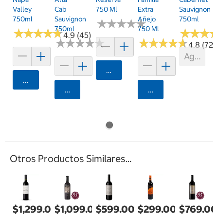
Valley
Cab
750 Ml
Extra
Sauvignon
750ml
Sauvignon
Añejo
750ml
★
★
★
★
★
★
★
★
★
★
750ml
750 Ml
★
★
★
★
★
★
★
★
★
★
★
★
★
★
★
★
4.9 (45)
★
★
★
★
★
★
★
★
★
★
★
★
★
★
★
★
★
★
★
★
4.8 (72)
Agotad
Agregar
Agregar
Agregar
Agregar
Otros Productos Similares...
$1,299.00
$1,099.00
$599.00
$299.00
$769.00