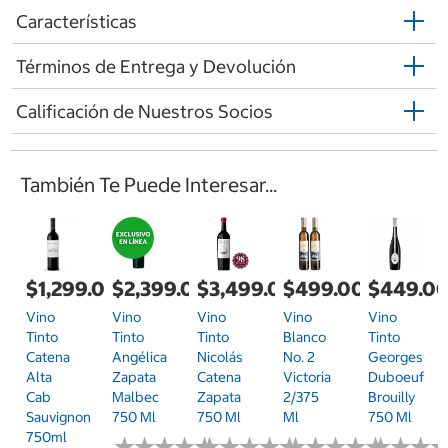
Características
Términos de Entrega y Devolución
Calificación de Nuestros Socios
También Te Puede Interesar...
$1,299.00
$2,399.00
$3,499.00
$499.00
$449.0
Vino
Vino
Vino
Vino
Vino
Tinto
Tinto
Tinto
Blanco
Tinto
Catena
Angélica
Nicolás
No. 2
Georges
Alta
Zapata
Catena
Victoria
Duboeuf
Cab
Malbec
Zapata
2/375
Brouilly
Sauvignon
750 Ml
750 Ml
Ml
750 Ml
750ml
★
★
★
★
★
★
★
★
★
★
★
★
★
★
★
★
★
★
★
★
★
★
★
★
★
★
★
★
★
★
★
★
★
★
★
★