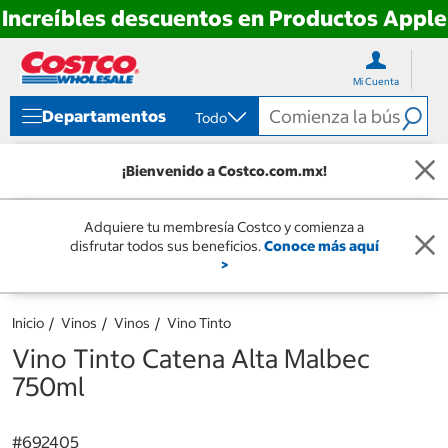
Increíbles descuentos en Productos Apple
Ir
Ir
directo
directo
Mi Cuenta
al
al
contenido
menú
Departamentos
Todo
de
navegación
¡Bienvenido a Costco.com.mx!
Adquiere tu membresía Costco y comienza a
disfrutar todos sus beneficios.
Conoce más aquí
>
Inicio
Vinos
Vinos
Vino Tinto
Vino Tinto Catena Alta Malbec
750ml
#
692405