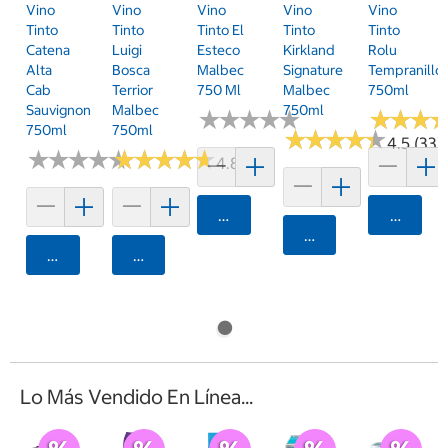
Vino
Vino
Vino
Vino
Vino
Tinto
Tinto
Tinto El
Tinto
Tinto
Catena
Luigi
Esteco
Kirkland
Rolu
Alta
Bosca
Malbec
Signature
Tempranillo
Cab
Terrior
750 Ml
Malbec
750ml
Sauvignon
Malbec
750ml
★
★
★
★
★
★
★
★
★
★
★
★
★
★
★
★
750ml
750ml
★
★
★
★
★
★
★
★
★
★
4.5 (33)
★
★
★
★
★
★
★
★
★
★
★
★
★
★
★
★
★
★
★
★
4.8 (5)
Agregar
Agrega
Agregar
Agregar
Agregar
Lo Más Vendido En Línea...