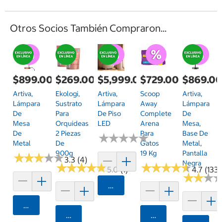
Otros Socios También Compraron...
$899.00
$269.00
$5,999.00
$729.00
$869.0
Artiva,
Ekologi,
Artiva,
Scoop
Artiva,
Lámpara
Sustrato
Lámpara
Away
Lámpara
De
Para
De Piso
Complete
De
Mesa
Orquideas
LED
Arena
Mesa,
De
2 Piezas
Para
Base De
★
★
★
★
★
★
★
★
★
★
Metal
De
Gatos
Metal,
900g
19 Kg
Pantalla
★
★
★
★
★
★
★
★
★
★
3.3 (4)
Negra
★
★
★
★
★
★
★
★
★
★
★
★
★
★
★
★
★
★
★
★
5.0 (1)
4.7 (133)
★
★
★
★
★
★
Agregar
Agregar
Agregar
Agregar