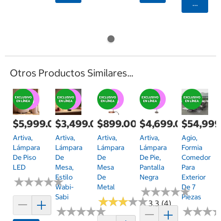
Agrega
Otros Productos Similares...
$5,999.00
$3,499.00
$899.00
$4,699.00
$54,999
Artiva,
Artiva,
Artiva,
Artiva,
Agio,
Lámpara
Lámpara
Lámpara
Lámpara
Formia
De Piso
De
De
De Pie,
Comedor
LED
Mesa,
Mesa
Pantalla
Para
Estilo
De
Negra
Exterior
★
★
★
★
★
★
★
★
★
★
Wabi-
Metal
De 7
★
★
★
★
★
★
★
★
★
★
Sabi
Piezas
★
★
★
★
★
★
★
★
★
★
3.3 (4)
★
★
★
★
★
★
★
★
★
★
★
★
★
★
★
★