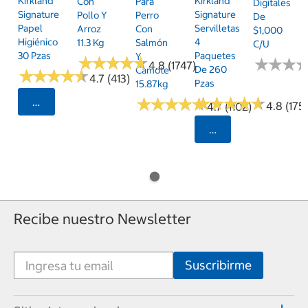
Kirkland
Kirkland
Con
Para
Digitales
Signature
Signature
Pollo Y
Perro
De
Papel
Servilletas
Arroz
Con
$1,000
Higiénico
4
11.3 Kg
Salmón
C/u
30 Pzas
Paquetes
Y
★
★
★
★
★
★
★
★
★
★
★
★
★
★
★
★
4.8 (1747)
De 260
Camote
★
★
★
★
★
★
★
★
★
★
4.7 (413)
Pzas
15.87kg
★
★
★
★
★
★
★
★
★
★
★
★
★
★
★
★
★
★
★
★
Seleccionar Código Postal
4.8 (175)
4.7 (1102)
Seleccionar Código
Recibe nuestro Newsletter