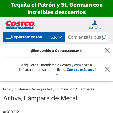
Tequila el Patrón y St. Germain con
increíbles descuentos
Ir
Ir
directo
directo
Mi Cuenta
al
al
contenido
menú
Departamentos
Todo
de
navegación
¡Bienvenido a Costco.com.mx!
Adquiere tu membresía Costco y comienza a
disfrutar todos sus beneficios.
Conoce más aquí
>
Inicio
Sistemas De Seguridad
Iluminación
Lámparas
Artiva, Lámpara de Metal
#
688212