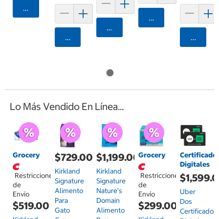
Agregar
Agregar
Agregar
Agregar
Agrega
Lo Más Vendido En Línea...
Grocery
Grocery
Certificado
$729.00
$1,199.00
Digitales
Kirkland
Kirkland
Restricciones
Restricciones
$1,599.
Signature
Signature
de
de
Alimento
Nature's
Uber
Envío
Envío
Para
Domain
Dos
$519.00
$299.00
Gato
Alimento
Certificados