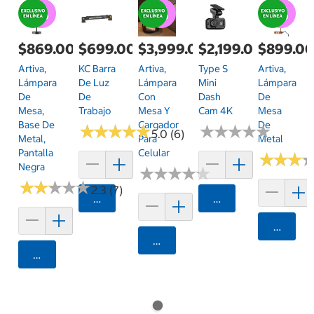
$869.00
$699.00
$3,999.00
$2,199.00
$899.0
Artiva,
KC Barra
Artiva,
Type S
Artiva,
Lámpara
De Luz
Lámpara
Mini
Lámpara
De
De
Con
Dash
De
Mesa,
Trabajo
Mesa Y
Cam 4K
Mesa
Base De
Cargador
De
★
★
★
★
★
★
★
★
★
★
★
★
★
★
★
★
★
★
★
★
5.0 (6)
Metal,
Para
Metal
Pantalla
Celular
★
★
★
★
★
★
Negra
★
★
★
★
★
★
★
★
★
★
★
★
★
★
★
★
★
★
★
★
2.3 (7)
Agregar
Agregar
Agrega
Agregar
Agregar