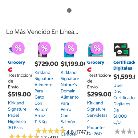
Lo Más Vendido En Línea...
Grocery
Grocery
Certificado
$729.00
$1,199.00
Digitales
Kirkland
Kirkland
Restricciones
Restricciones
$1,599.
Signature
Signature
de
de
Alimento
Nature's
Uber
Envío
Envío
Para
Domain
Dos
$519.00
$299.00
Gato
Alimento
Certificados
Kirkland
Kirkland
Con
Para
Digitales
Signature
Signature
Pollo Y
Perro
De
Papel
Servilletas
Arroz
Con
$1,000
Higiénico
4
11.3 Kg
Salmón
C/u
30 Pzas
Paquetes
Y
★
★
★
★
★
★
★
★
★
★
★
★
★
★
★
★
4.8 (1747)
De 260
Camote
★
★
★
★
★
★
★
★
★
★
4.7 (413)