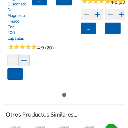
★
★
★
★
★
★
★
★
★
★
★
★
★
★
★
★
4.8 (33)
Gluconato
De
Magnesio
Frasco
Con
Agregar
Agrega
200
Cápsulas
★
★
★
★
★
★
★
★
★
★
4.9 (20)
Agregar
Otros Productos Similares...