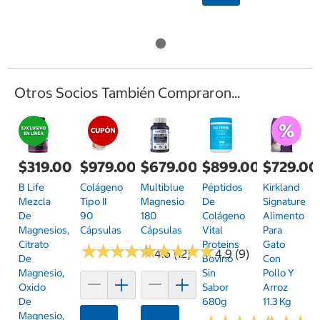
Otros Socios También Compraron...
$319.00
$979.00
$679.00
$899.00
$729.00
B Life
Colágeno
Multiblue
Péptidos
Kirkland
Mezcla
Tipo II
Magnesio
De
Signature
De
90
180
Colágeno
Alimento
Magnesios,
Cápsulas
Cápsulas
Vital
Para
Citrato
Proteins
Gato
★
★
★
★
★
★
★
★
★
★
★
★
★
★
★
★
★
★
★
★
4.6 (12)
4.9 (9)
De
Bovino
Con
Magnesio,
Sin
Pollo Y
Oxido
Sabor
Arroz
De
680g
11.3 Kg
Magnesio,
Agregar
Agregar