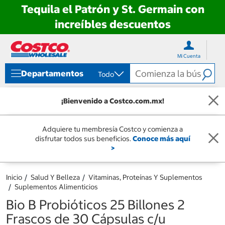
Tequila el Patrón y St. Germain con
increíbles descuentos
Ir
Ir
directo
directo
Mi Cuenta
al
al
contenido
menú
Departamentos
Todo
de
navegación
¡Bienvenido a Costco.com.mx!
Adquiere tu membresía Costco y comienza a
disfrutar todos sus beneficios.
Conoce más aquí
>
Inicio
Salud Y Belleza
Vitaminas, Proteínas Y Suplementos
Suplementos Alimenticios
Bio B Probióticos 25 Billones 2
Frascos de 30 Cápsulas c/u