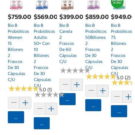
$759.00
$569.00
$399.00
$859.00
$949.0
Bio B
Bio B
Bio B
Bio B
Bio B
Probióticos
Probióticos
Canela
Probióticos
Probióticos
Women
Adulto
2
50Billones
75
15
50+ Con
Frascos
2
Billones
Billones
10
De 60
Frascos
2
2
Billones
Cápsulas
De 30
Frascos
Frascos
2
C/u
Cápsulas
De 30
De 30
Frascos
C/u
Cápsulas
★
★
★
★
★
★
★
★
★
★
Cápsulas
De 30
C/u
★
★
★
★
★
★
★
★
★
★
5.0 (2)
C/u
Cápsulas
★
★
★
★
★
★
C/u
★
★
★
★
★
★
★
★
★
★
5.0 (1)
★
★
★
★
★
★
★
★
★
★
Agregar
Agregar
Agrega
Agregar
Agregar