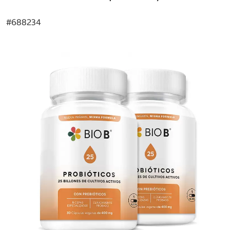
#
688234