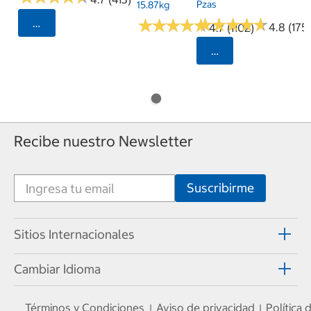
Pzas
15.87kg
★
★
★
★
★
★
★
★
★
★
★
★
★
★
★
★
★
★
★
★
Seleccionar Código Postal
4.8 (175)
4.7 (1102)
Seleccionar Código
Recibe nuestro Newsletter
Sitios Internacionales
Cambiar Idioma
Términos y Condiciones
Aviso de privacidad
Política
|
|