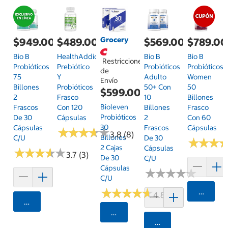
Grocery
$949.00
$489.00
$569.00
$789.00
Bio B
HealthAddiction
Bio B
Bio B
Restricciones
Probióticos
Prebiótico
Probióticos
Probióticos
de
75
Y
Adulto
Women
Envío
Billones
Probióticos
50+ Con
50
$599.00
2
Frasco
10
Billones
Bioleven
Frascos
Con 120
Billones
Frasco
Probióticos
De 30
Cápsulas
2
Con 60
30
Cápsulas
Frascos
Cápsulas
★
★
★
★
★
★
★
★
★
★
3.8 (8)
Billones
C/u
De 30
★
★
★
★
★
★
2 Cajas
Cápsulas
★
★
★
★
★
★
★
★
★
★
3.7 (3)
De 30
C/u
Cápsulas
★
★
★
★
★
★
★
★
★
★
C/u
★
★
★
★
★
★
★
★
★
★
Agrega
4.8 (181)
Agregar
Seleccionar Código Postal
Agregar