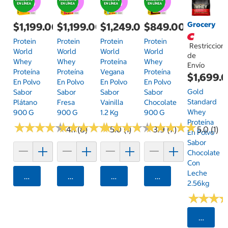
Grocery
$1,199.00
$1,199.00
$1,249.00
$849.00
Protein
Protein
Protein
Protein
Restriccion
World
World
World
World
de
Whey
Whey
Proteína
Whey
Envío
Proteína
Proteína
Vegana
Proteína
$1,699.
En Polvo
En Polvo
En Polvo
En Polvo
Gold
Sabor
Sabor
Sabor
Sabor
Standard
Plátano
Fresa
Vainilla
Chocolate
Whey
900 G
900 G
1.2 Kg
900 G
Proteína
★
★
★
★
★
★
★
★
★
★
★
★
★
★
★
★
★
★
★
★
★
★
★
★
★
★
★
★
★
★
★
★
★
★
★
★
★
★
★
★
4.1 (8)
5.0 (1)
3.9 (7)
5.0 (1)
En Polvo
Sabor
Chocolate
Con
Leche
Agregar
Agregar
Agregar
Agregar
2.56kg
★
★
★
★
★
★
Selecci