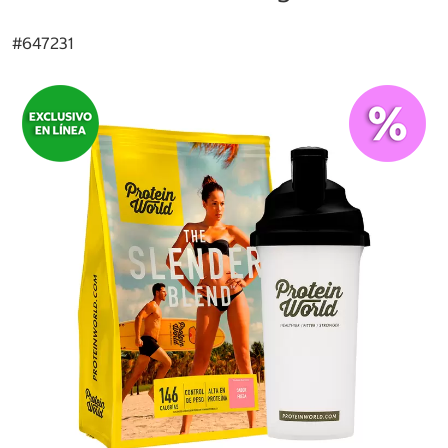
#
647231