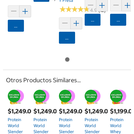
Y Fresa
★
★
★
★
★
★
★
★
★
★
4.9 (12)
Agregar
Agrega
Agregar
Agregar
Otros Productos Similares...
$1,249.00
$1,249.00
$1,249.00
$1,249.00
$1,199.0
Protein
Protein
Protein
Protein
Protein
World
World
World
World
World
Slender
Slender
Slender
Slender
Whey