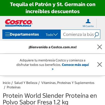
Tequila el Patrón y St. Germain con
increíbles descuentos
Ir
Ir
directo
directo
Mi Cuenta
al
al
contenido
menú
Departamentos
Todo
de
navegación
¡Bienvenido a Costco.com.mx!
Adquiere tu membresía Costco y comienza a
disfrutar todos sus beneficios.
Conoce más aquí
>
Inicio
Salud Y Belleza
Vitaminas, Proteínas Y Suplementos
Proteínas
Protein World Slender Proteína en
Polvo Sabor Fresa 1.2 kg