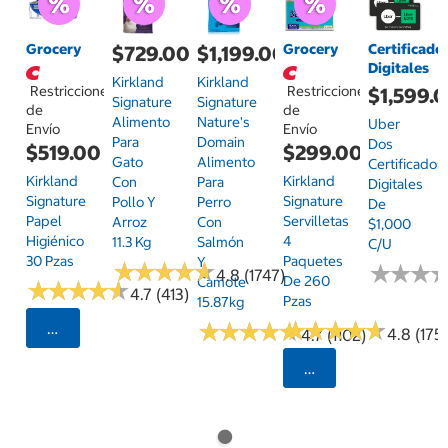
Grocery
Grocery
Certificado
$729.00
$1,199.00
Digitales
Kirkland
Kirkland
Restricciones
Restricciones
$1,599.
Signature
Signature
de
de
Alimento
Nature's
Uber
Envío
Envío
Para
Domain
Dos
$519.00
$299.00
Gato
Alimento
Certificados
Kirkland
Kirkland
Con
Para
Digitales
Signature
Signature
Pollo Y
Perro
De
Papel
Servilletas
Arroz
Con
$1,000
Higiénico
4
11.3 Kg
Salmón
C/u
30 Pzas
Paquetes
Y
★
★
★
★
★
★
★
★
★
★
★
★
★
★
★
★
4.8 (1747)
De 260
Camote
★
★
★
★
★
★
★
★
★
★
4.7 (413)
Pzas
15.87kg
★
★
★
★
★
★
★
★
★
★
★
★
★
★
★
★
★
★
★
★
Seleccionar Código Postal
4.8 (175)
4.7 (1102)
Seleccionar Código