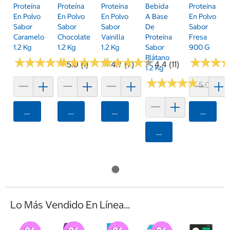
Proteína
Proteína
Proteína
Bebida
Proteína
En Polvo
En Polvo
En Polvo
A Base
En Polvo
Sabor
Sabor
Sabor
De
Sabor
Caramelo
Chocolate
Vainilla
Proteína
Fresa
1.2 Kg
1.2 Kg
1.2 Kg
Sabor
900 G
Plátano
★
★
★
★
★
★
★
★
★
★
★
★
★
★
★
★
★
★
★
★
★
★
★
★
★
★
★
★
★
★
★
★
★
★
★
★
5.0 (1)
4.7 (7)
4.4 (11)
1.2 Kg
★
★
★
★
★
★
★
★
★
★
5.0 (4)
Agregar
Agregar
Agregar
Agrega
Agregar
Lo Más Vendido En Línea...