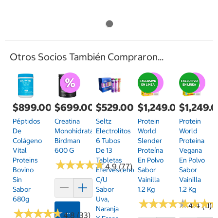
Otros Socios También Compraron...
$899.00
$699.00
$529.00
$1,249.00
$1,249.
Péptidos
Creatina
Seltz
Protein
Protein
De
Monohidratada
Electrolitos
World
World
Colágeno
Birdman
6 Tubos
Slender
Proteína
Vital
600 G
De 13
Proteína
Vegana
Proteins
Tabletas
En Polvo
En Polvo
★
★
★
★
★
★
★
★
★
★
4.9 (77)
Bovino
Efervescentes
Sabor
Sabor
Sin
C/u
Vainilla
Vainilla
Sabor
Sabor
1.2 Kg
1.2 Kg
680g
Uva,
★
★
★
★
★
★
★
★
★
★
★
★
★
★
★
★
4.4 (11)
Naranja
★
★
★
★
★
★
★
★
★
★
Agregar
4.8 (33)