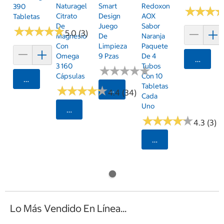
Naturagel
Smart
Redoxon
390
★
★
★
★
★
★
Citrato
Design
AOX
Tabletas
De
Juego
Sabor
★
★
★
★
★
★
★
★
★
★
5.0 (3)
Magnesio
De
Naranja
Con
Limpieza
Paquete
Omega
9 Pzas
De 4
Agrega
3 160
Tubos
★
★
★
★
★
★
★
★
★
★
Cápsulas
Con 10
Agregar
Tabletas
★
★
★
★
★
★
★
★
★
★
Seleccionar Código Postal
4.4 (34)
Cada
Uno
Seleccionar Código Postal
★
★
★
★
★
★
★
★
★
★
4.3 (3)
Seleccionar Código
Lo Más Vendido En Línea...