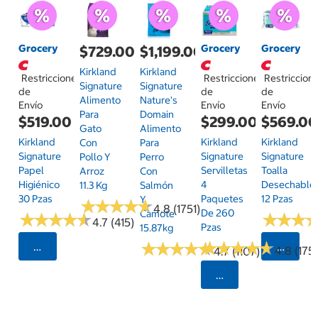
Grocery
Grocery
Grocery
$729.00
$1,199.00
Kirkland
Kirkland
Restricciones
Restricciones
Restriccion
Signature
Signature
de
de
de
Alimento
Nature's
Envío
Envío
Envío
Para
Domain
$519.00
$299.00
$569.0
Gato
Alimento
Kirkland
Kirkland
Kirkland
Con
Para
Signature
Signature
Signature
Pollo Y
Perro
Papel
Servilletas
Toalla
Arroz
Con
Higiénico
4
Desechable
11.3 Kg
Salmón
30 Pzas
Paquetes
12 Pzas
Y
★
★
★
★
★
★
★
★
★
★
4.8 (1751)
De 260
Camote
★
★
★
★
★
★
★
★
★
★
★
★
★
★
★
★
4.7 (415)
Pzas
15.87kg
★
★
★
★
★
★
★
★
★
★
★
★
★
★
★
★
★
★
★
★
Seleccionar Código Postal
Selecci
4.8 (175)
4.7 (1107)
Seleccionar Código