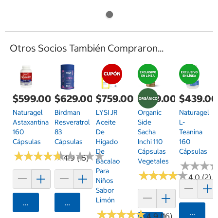
Otros Socios También Compraron...
$599.00
$629.00
$759.00
$429.00
$439.0
Naturagel
Birdman
LYSI JR
Organic
Naturagel
Astaxantina
Resveratrol
Aceite
Side
L-
160
83
De
Sacha
Teanina
Cápsulas
Cápsulas
Higado
Inchi 110
160
De
Cápsulas
Cápsulas
★
★
★
★
★
★
★
★
★
★
★
★
★
★
★
★
★
★
★
★
4.9 (15)
Bacalao
Vegetales
★
★
★
★
★
★
Para
★
★
★
★
★
★
★
★
★
★
4.0 (2)
Niños
Sabor
Limón
Agregar
Agregar
★
★
★
★
★
★
★
★
★
★
Agrega
4.9 (16)