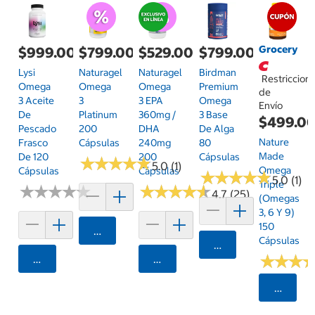
Grocery
$999.00
$799.00
$529.00
$799.00
Lysi
Naturagel
Naturagel
Birdman
Restriccion
Omega
Omega
Omega
Premium
de
3 Aceite
3
3 EPA
Omega
Envío
De
Platinum
360mg /
3 Base
$499.0
Pescado
200
DHA
De Alga
Nature
Frasco
Cápsulas
240mg
80
Made
De 120
200
Cápsulas
★
★
★
★
★
★
★
★
★
★
5.0 (1)
Omega
Cápsulas
Cápsulas
★
★
★
★
★
★
★
★
★
★
5.0 (1)
Triple
★
★
★
★
★
★
★
★
★
★
★
★
★
★
★
★
★
★
★
★
4.7 (25)
(Omegas
3, 6 Y 9)
150
Agregar
Cápsulas
Agregar
★
★
★
★
★
★
Agregar
Agregar
Selecci