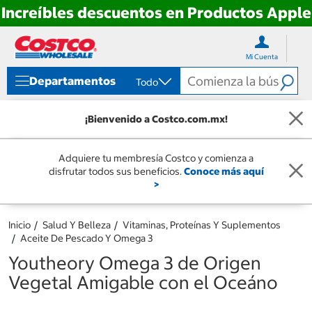
Increíbles descuentos en Productos Apple
Ir
Ir
directo
directo
Mi Cuenta
al
al
contenido
menú
Departamentos
Todo
de
navegación
¡Bienvenido a Costco.com.mx!
Adquiere tu membresía Costco y comienza a
disfrutar todos sus beneficios.
Conoce más aquí
>
Inicio
Salud Y Belleza
Vitaminas, Proteínas Y Suplementos
Aceite De Pescado Y Omega 3
Youtheory Omega 3 de Origen
Vegetal Amigable con el Oceáno