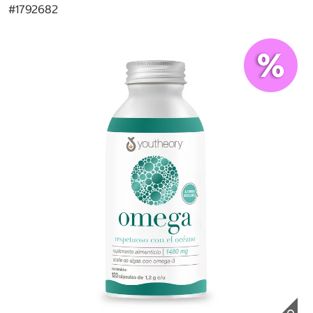
#
1792682