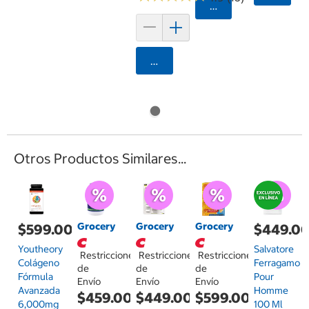
Agregar
Agregar
Otros Productos Similares...
Grocery
Grocery
Grocery
$599.00
$449.0
Youtheory
Salvatore
Restricciones
Restricciones
Restricciones
Colágeno
Ferragamo
de
de
de
Fórmula
Pour
Envío
Envío
Envío
Avanzada
Homme
$459.00
$449.00
$599.00
6,000mg
100 Ml