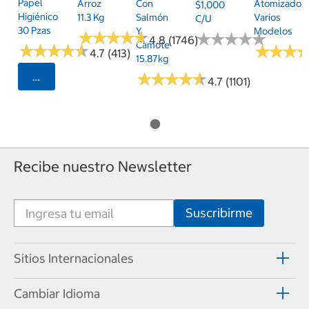
Papel
Arroz
Con
Atomizador,
$1,000
Higiénico
11.3 Kg
Salmón
Varios
C/u
30 Pzas
Y
Modelos
★
★
★
★
★
★
★
★
★
★
★
★
★
★
★
★
★
★
★
★
4.8 (1746)
Camote
★
★
★
★
★
★
★
★
★
★
★
★
★
★
★
★
4.7 (413)
15.87kg
★
★
★
★
★
★
★
★
★
★
Seleccionar Código Postal
4.7 (1101)
Recibe nuestro Newsletter
Sitios Internacionales
Cambiar Idioma