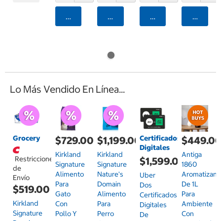
Agregar
Agregar
Agregar
Agrega
Lo Más Vendido En Línea...
Grocery
Certificados
$729.00
$1,199.00
$449.0
Digitales
Kirkland
Kirkland
Antiga
Restricciones
$1,599.00
Signature
Signature
1860
de
Alimento
Nature's
Aromatizant
Uber
Envío
Para
Domain
De 1L
Dos
$519.00
Gato
Alimento
Para
Certificados
Kirkland
Con
Para
Ambiente
Digitales
Signature
Pollo Y
Perro
Con
De