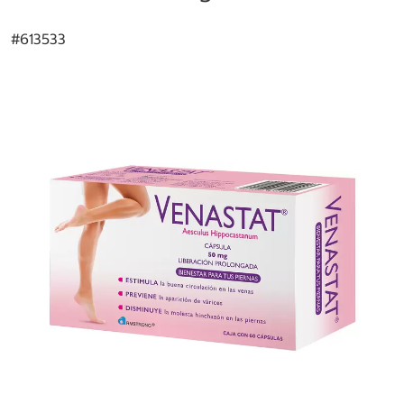
#
613533