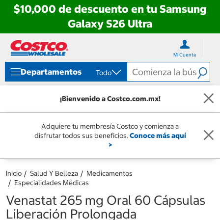
$10,000 de descuento en tu Samsung
Galaxy S26 Ultra
Ir
Ir
directo
directo
Mi Cuenta
al
al
contenido
menú
Departamentos
Todo
de
navegación
¡Bienvenido a Costco.com.mx!
Adquiere tu membresía Costco y comienza a
disfrutar todos sus beneficios.
Conoce más aquí
>
Inicio
Salud Y Belleza
Medicamentos
Especialidades Médicas
Venastat 265 mg Oral 60 Cápsulas
Liberación Prolongada