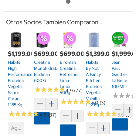
Otros Socios También Compraron...
$1,199.00
$699.00
$699.00
$1,399.00
$1,999.
Habits
Creatina
Birdman
Habits
Jean
High
Monohidratada
Creatina
By Not
Paul
Performance
Birdman
Refresher
A Fancy
Gaultier
Proteína
600 G
Lima
Kitchen
La Belle
Vegetal
Limón
Proteína
100 Ml
★
★
★
★
★
★
★
★
★
★
4.9 (77)
Sabor
500g
Vegetal
★
★
★
★
★
★
Cacao
Vainilla
★
★
★
★
★
★
★
★
★
★
5.0 (3)
1.185 Kg
1.22 Kg
★
★
★
★
★
★
★
★
★
★
★
★
★
★
★
★
★
★
★
★
4.8 (37)
5.0 (9)
Agregar
Agrega
Agotado
Agregar