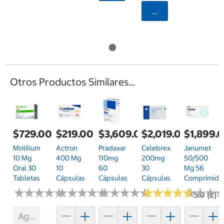
Agregar
Otros Productos Similares...
$729.00
$219.00
$3,609.00
$2,019.00
$1,899.
Motilium
Actron
Pradaxar
Celebrex
Janumet
10 Mg
400 Mg
110mg
200mg
50/500
Oral 30
10
60
30
Mg 56
Tabletas
Cápsulas
Cápsulas
Cápsulas
Comprimido
★
★
★
★
★
★
★
★
★
★
★
★
★
★
★
★
★
★
★
★
★
★
★
★
★
★
★
★
★
★
★
★
★
★
★
★
★
★
★
★
★
★
★
★
★
★
5.0 (2)
Agotado