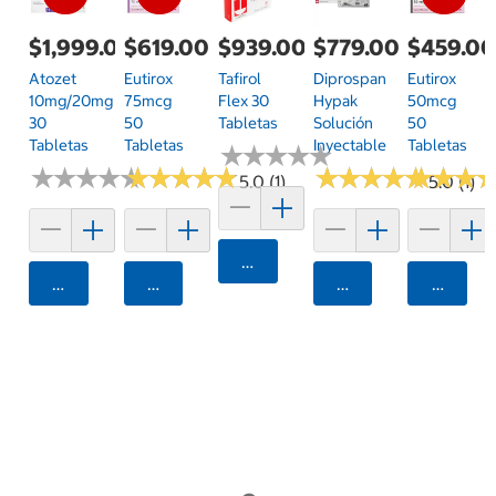
$1,999.00
$619.00
$939.00
$779.00
$459.0
Atozet
Eutirox
Tafirol
Diprospan
Eutirox
10mg/20mg
75mcg
Flex 30
Hypak
50mcg
30
50
Tabletas
Solución
50
Tabletas
Tabletas
Inyectable
Tabletas
★
★
★
★
★
★
★
★
★
★
★
★
★
★
★
★
★
★
★
★
★
★
★
★
★
★
★
★
★
★
★
★
★
★
★
★
★
★
★
★
★
★
★
★
★
★
5.0 (1)
5.0 (1)
Agregar
Agregar
Agregar
Agregar
Agrega