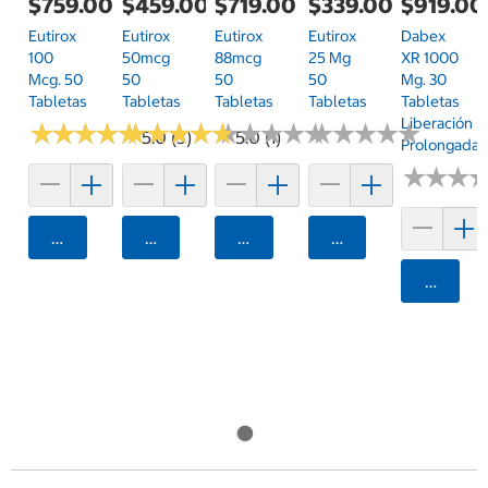
$759.00
$459.00
$719.00
$339.00
$919.00
Eutirox
Eutirox
Eutirox
Eutirox
Dabex
100
50mcg
88mcg
25 Mg
XR 1000
Mcg. 50
50
50
50
Mg. 30
Tabletas
Tabletas
Tabletas
Tabletas
Tabletas
Liberación
★
★
★
★
★
★
★
★
★
★
★
★
★
★
★
★
★
★
★
★
★
★
★
★
★
★
★
★
★
★
★
★
★
★
★
★
★
★
★
★
5.0 (3)
5.0 (1)
Prolongada
★
★
★
★
★
★
Agregar
Agregar
Agregar
Agregar
Agrega