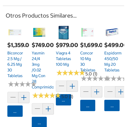
Otros Productos Similares...
$1,359.00
$749.00
$979.00
$1,699.00
$499.0
Biconcor
Yasmin
Viagra 4
Concor
Espidorm
2.5 Mg /
24/4
Tabletas
10 Mg
450/50
6.25 Mg
3mg
100 Mg
30
Mg 20
30
/0.02
Tabletas
Tabletas
★
★
★
★
★
★
★
★
★
★
5.0 (1)
Tabletas
Mg Con
★
★
★
★
★
★
★
★
★
★
★
★
★
★
★
★
28
★
★
★
★
★
★
★
★
★
★
Comprimidos
★
★
★
★
★
★
★
★
★
★
5.0 (1)
Agregar
Agregar
Agrega
Agregar
Agregar