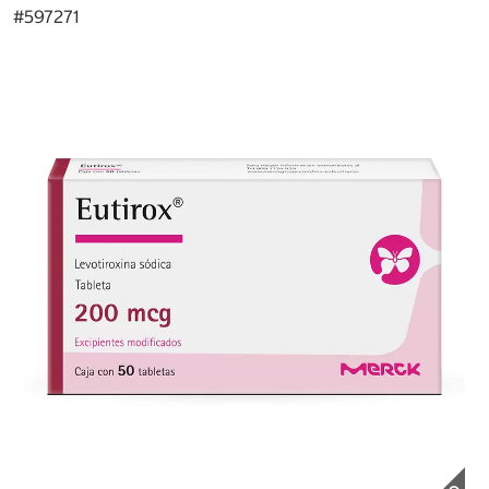
#
597271