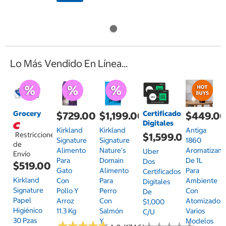
Lo Más Vendido En Línea...
Grocery
Certificados
$729.00
$1,199.00
$449.0
Digitales
Kirkland
Kirkland
Antiga
Restricciones
$1,599.00
Signature
Signature
1860
de
Alimento
Nature's
Aromatizant
Uber
Envío
Para
Domain
De 1L
Dos
$519.00
Gato
Alimento
Para
Certificados
Kirkland
Con
Para
Ambiente
Digitales
Signature
Pollo Y
Perro
Con
De
Papel
Arroz
Con
Atomizador,
$1,000
Higiénico
11.3 Kg
Salmón
Varios
C/u
30 Pzas
Y
Modelos
★
★
★
★
★
★
★
★
★
★