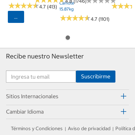
★
★
★
★
★
★
★
★
★
★
4.8 (1746)
Camote
★
★
★
★
★
★
★
★
★
★
★
★
★
★
★
★
4.7 (413)
15.87kg
★
★
★
★
★
★
★
★
★
★
Seleccionar Código Postal
4.7 (1101)
Recibe nuestro Newsletter
Sitios Internacionales
Cambiar Idioma
Términos y Condiciones
Aviso de privacidad
Política
|
|