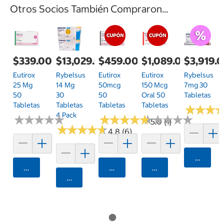
Otros Socios También Compraron...
$339.00
$13,029.00
$459.00
$1,089.00
$3,919.
Eutirox
Rybelsus
Eutirox
Eutirox
Rybelsus
25 Mg
14 Mg
50mcg
150 Mcg
7mg 30
50
30
50
Oral 50
Tabletas
Tabletas
Tabletas
Tabletas
Tabletas
★
★
★
★
★
★
4 Pack
★
★
★
★
★
★
★
★
★
★
★
★
★
★
★
★
★
★
★
★
★
★
★
★
★
★
★
★
★
★
5.0 (1)
★
★
★
★
★
★
★
★
★
★
4.8 (6)
Agrega
Agregar
Agregar
Agregar
Agregar