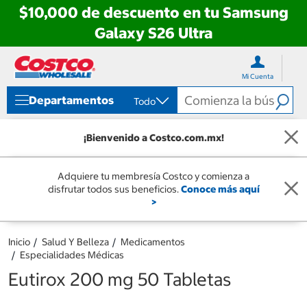
$10,000 de descuento en tu Samsung
Galaxy S26 Ultra
Ir
Ir
directo
directo
Mi Cuenta
al
al
contenido
menú
Departamentos
Todo
de
navegación
¡Bienvenido a Costco.com.mx!
Adquiere tu membresía Costco y comienza a
disfrutar todos sus beneficios.
Conoce más aquí
>
Inicio
Salud Y Belleza
Medicamentos
Especialidades Médicas
Eutirox 200 mg 50 Tabletas