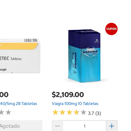
$
So
.00
$2,109.00
40/5mg 28 Tabletas
Viagra 100mg 10 Tabletas
★
★
★
★
★
★
★
★
★
★
★
★
★
★
3.7 (3)
Agotado