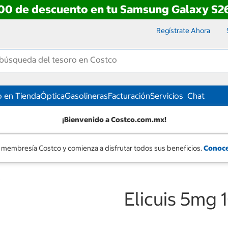
00 de descuento en tu Samsung Galaxy S26
Regístrate Ahora
 en Tienda
Óptica
Gasolineras
Facturación
Servicios
Chat
¡Bienvenido a Costco.com.mx!
 membresía Costco y comienza a disfrutar todos sus beneficios.
Conoce
s
Elicuis 5mg 