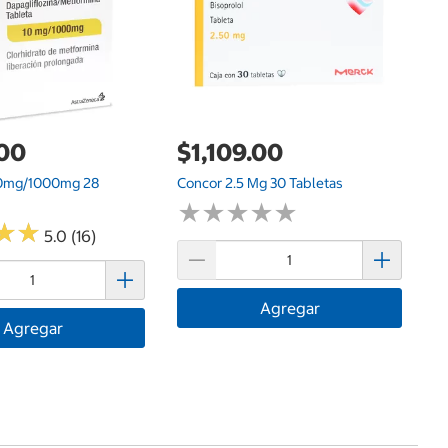
.00
$1,109.00
10mg/1000mg 28
Concor 2.5 Mg 30 Tabletas
★
★
★
★
★
★
★
★
★
★
★
★
★
★
5.0 (16)
Agregar
Agregar