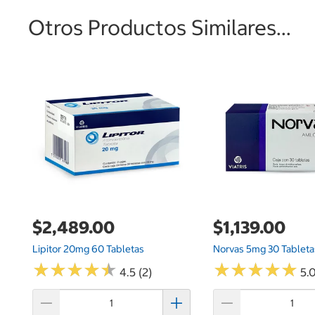
Otros Productos Similares...
$2,489.00
$1,139.00
Lipitor 20mg 60 Tabletas
Norvas 5mg 30 Tableta
★
★
★
★
★
★
★
★
★
★
★
★
★
★
★
★
★
★
★
★
4.5 (2)
5.0