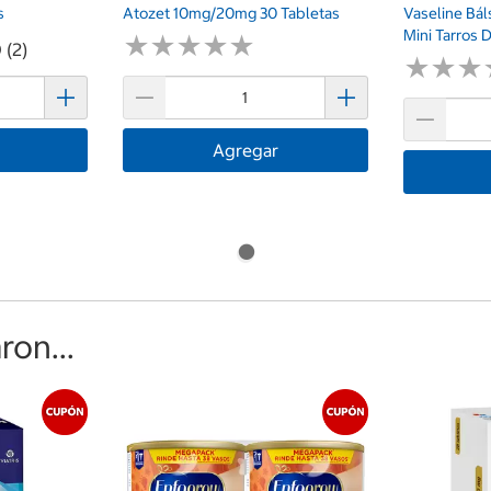
s
Atozet 10mg/20mg 30 Tabletas
Vaseline Bál
Mini Tarros 
★
★
★
★
★
★
★
★
★
★
 (2)
★
★
★
★
★
★
Agregar
on...