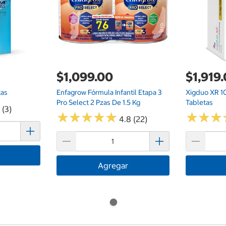
$1,099.00
$1,919
tas
Enfagrow Fórmula Infantil Etapa 3
Xigduo XR 
Pro Select 2 Pzas De 1.5 Kg
Tabletas
 (3)
★
★
★
★
★
★
★
★
★
★
★
★
★
★
★
★
4.8 (22)
Agregar