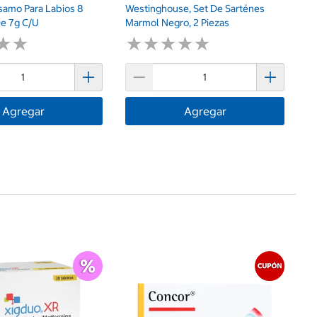
samo Para Labios 8
Westinghouse, Set De Sarténes
De 7g C/u
Marmol Negro, 2 Piezas
★
★
★
★
★
★
★
★
★
★
★
★
★
★
Agregar
Agregar
$
No