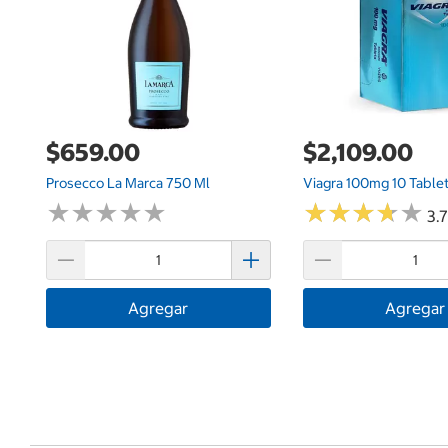
$659.00
$2,109.00
Prosecco La Marca 750 Ml
Viagra 100mg 10 Table
★
★
★
★
★
★
★
★
★
★
★
★
★
★
★
★
★
★
★
★
3.7
Agregar
Agregar