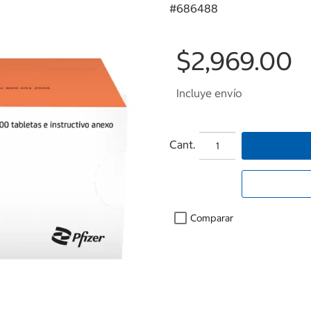
#
686488
$2,969.00
Incluye envío
Cant.
Comparar