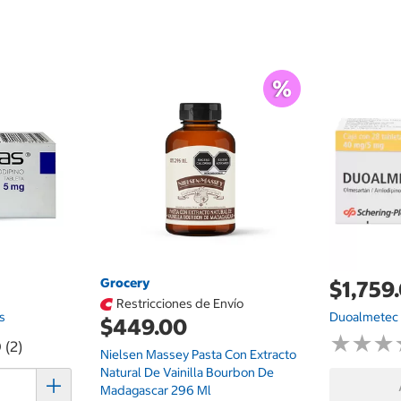
Grocery
$1,759
Restricciones de Envío
s
Duoalmetec 
$449.00
★
★
★
★
★
★
 (2)
Nielsen Massey Pasta Con Extracto
Natural De Vainilla Bourbon De
Madagascar 296 Ml