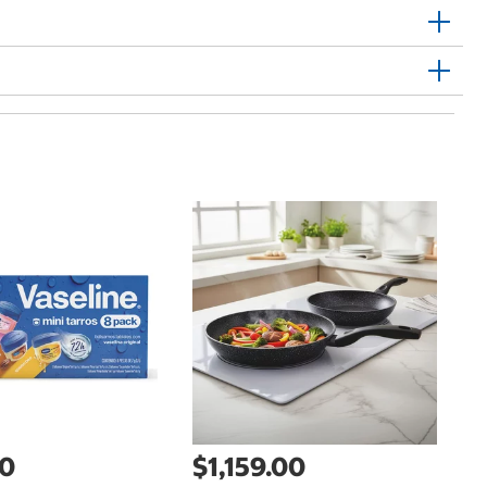
$
Su
Ta
00
$1,159.00