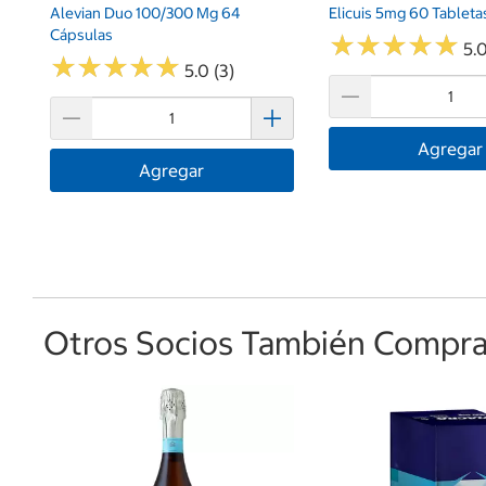
Alevian Duo 100/300 Mg 64
Elicuis 5mg 60 Tableta
Cápsulas
★
★
★
★
★
★
★
★
★
★
5.0
★
★
★
★
★
★
★
★
★
★
5.0 (3)
Agregar
Agregar
Otros Socios También Comprar