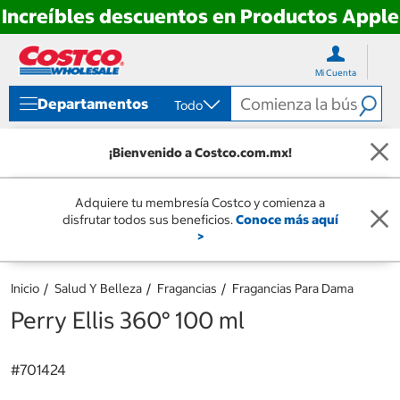
Increíbles descuentos en Productos Apple
Ir
Ir
directo
directo
Mi Cuenta
al
al
contenido
menú
Departamentos
Todo
de
navegación
¡Bienvenido a Costco.com.mx!
Adquiere tu membresía Costco y comienza a
disfrutar todos sus beneficios.
Conoce más aquí
>
Inicio
Salud Y Belleza
Fragancias
Fragancias Para Dama
Perry Ellis 360° 100 ml
#
701424