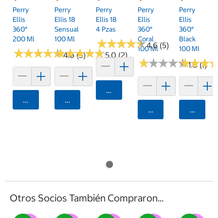
Perry
Perry
Perry
Perry
Perry
Ellis
Ellis 18
Ellis 18
Ellis
Ellis
360°
Sensual
4 Pzas
360°
360°
200 Ml
100 Ml
Coral
Black
★
★
★
★
★
★
★
★
★
★
4.6 (5)
100 Ml
100 Ml
★
★
★
★
★
★
★
★
★
★
★
★
★
★
★
★
★
★
★
★
4.6 (5)
5.0 (2)
★
★
★
★
★
★
★
★
★
★
★
★
★
★
★
★
1.0 (1)
Agregar
Agregar
Agregar
Agregar
Agrega
Otros Socios También Compraron...