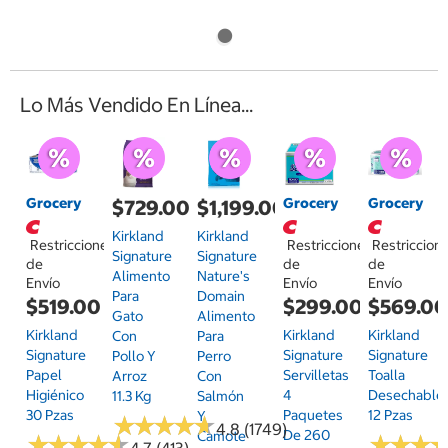
Lo Más Vendido En Línea...
Grocery
Grocery
Grocery
$729.00
$1,199.00
Kirkland
Kirkland
Restricciones
Restricciones
Restriccion
Signature
Signature
de
de
de
Alimento
Nature's
Envío
Envío
Envío
Para
Domain
$519.00
$299.00
$569.0
Gato
Alimento
Kirkland
Kirkland
Kirkland
Con
Para
Signature
Signature
Signature
Pollo Y
Perro
Papel
Servilletas
Toalla
Arroz
Con
Higiénico
4
Desechable
11.3 Kg
Salmón
30 Pzas
Paquetes
12 Pzas
Y
★
★
★
★
★
★
★
★
★
★
4.8 (1749)
De 260
Camote
★
★
★
★
★
★
★
★
★
★
★
★
★
★
★
★