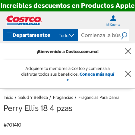
Increíbles descuentos en Productos Apple
Ir
Ir
directo
directo
Mi Cuenta
al
al
contenido
menú
Departamentos
Todo
de
navegación
¡Bienvenido a Costco.com.mx!
Adquiere tu membresía Costco y comienza a
disfrutar todos sus beneficios.
Conoce más aquí
>
Inicio
Salud Y Belleza
Fragancias
Fragancias Para Dama
Perry Ellis 18 4 pzas
#
701410