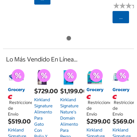
★
★
★
★
★
★
Selecci
Lo Más Vendido En Línea...
Grocery
Grocery
Grocery
$729.00
$1,199.00
Kirkland
Kirkland
Restricciones
Restricciones
Restriccion
Signature
Signature
de
de
de
Alimento
Nature's
Envío
Envío
Envío
Para
Domain
$519.00
$299.00
$569.0
Gato
Alimento
Kirkland
Kirkland
Kirkland
Con
Para
Signature
Signature
Signature
Pollo Y
Perro