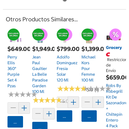
Otros Productos Similares...
Grocery
$649.00
$1,949.00
$799.00
$1,399.00
Perry
Jean
Adolfo
Michael
Restriccion
Ellis
Paul
Dominguez
Kors
de
360°
Gaultier
Fresia
Pour
Envío
Purple
La Belle
Solar
Femme
$659.0
Set 4
Paradise
120 Ml
100 Ml
Robs By
Pzas
Garden
★
★
★
★
★
★
★
★
★
★
★
★
★
★
★
★
★
★
★
★
5.0 (1)
Robegrill
100 Ml
★
★
★
★
★
★
★
★
★
★
Kit De
★
★
★
★
★
★
★
★
★
★
5.0 (1)
Sazonadore
+
Chiltepín
Agregar
Agregar
Entero
Agregar
4 Pack
Agregar