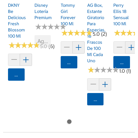
DKNY
Disney
Tommy
AG Box,
Perry
Be
Lotería
Girl
Estante
Ellis 18
Delicious
Premium
Forever
Giratorio
Sensual
Fresh
100 Ml
Para
100 Ml
★
★
★
★
★
★
★
★
★
★
Blossom
Especias,
★
★
★
★
★
★
★
★
★
★
★
★
★
★
★
★
5.0 (2)
100 Ml
18
Agotado
Frascos
★
★
★
★
★
★
★
★
★
★
5.0 (6)
De 100
Ml Cada
Uno
Agregar
Agrega
★
★
★
★
★
★
★
★
★
★
1.0 (1)
Agregar
Agregar