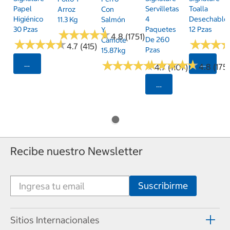
Papel
Servilletas
Toalla
Arroz
Con
Higiénico
4
Desechable
11.3 Kg
Salmón
30 Pzas
Paquetes
12 Pzas
Y
★
★
★
★
★
★
★
★
★
★
4.8 (1751)
De 260
Camote
★
★
★
★
★
★
★
★
★
★
★
★
★
★
★
★
4.7 (415)
Pzas
15.87kg
★
★
★
★
★
★
★
★
★
★
★
★
★
★
★
★
★
★
★
★
Seleccionar Código Postal
Selecci
4.8 (175)
4.7 (1107)
Seleccionar Código
Recibe nuestro Newsletter
Sitios Internacionales