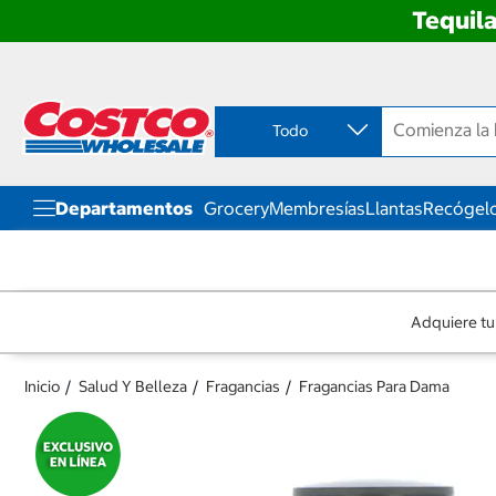
Tequila
Ir
Ir
directo
directo
al
al
contenido
menú
Todo
de
navegación
Departamentos
Grocery
Membresías
Llantas
Recógelo
Adquiere tu
Inicio
Salud Y Belleza
Fragancias
Fragancias Para Dama