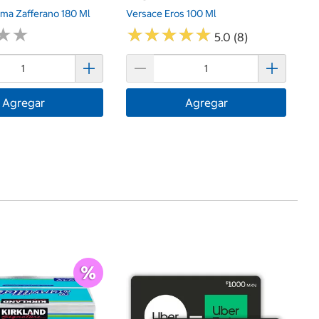
rma Zafferano 180 Ml
Versace Eros 100 Ml
★
★
★
★
★
★
★
★
★
★
★
★
★
★
5.0 (8)
Agregar
Agregar
$
An
Pa