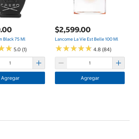
.00
$2,599.00
n Black 75 Ml
Lancome La Vie Est Belle 100 Ml
★
★
★
★
★
★
★
★
★
★
★
★
★
★
5.0 (1)
4.8 (84)
Agregar
Agregar