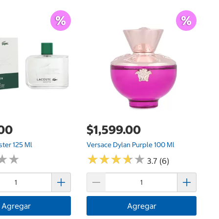
$
El
.00
$1,599.00
ster 125 Ml
Versace Dylan Purple 100 Ml
★
★
★
★
★
★
★
★
★
★
★
★
★
★
3.7 (6)
Agregar
Agregar