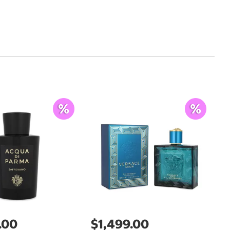
$
Or
Sa
.00
$1,499.00