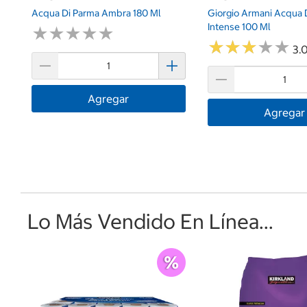
Acqua Di Parma Ambra 180 Ml
Giorgio Armani Acqua D
Intense 100 Ml
★
★
★
★
★
★
★
★
★
★
★
★
★
★
★
★
★
★
★
★
3.0
Agregar
Agregar
Lo Más Vendido En Línea...