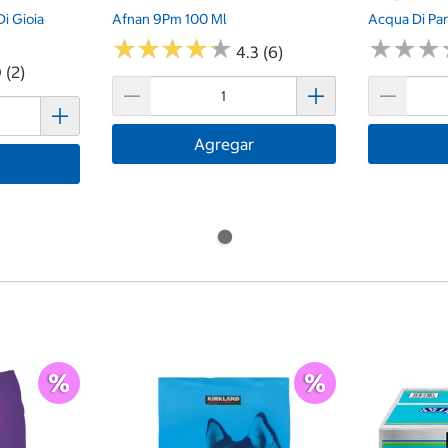
i Gioia
Afnan 9Pm 100 Ml
Acqua Di Pa
★
★
★
★
★
★
★
★
★
★
★
★
★
★
★
★
4.3 (6)
 (2)
Agregar