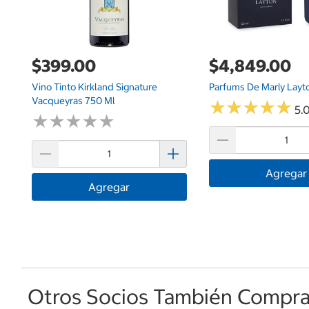
$399.00
$4,849.00
Vino Tinto Kirkland Signature
Parfums De Marly Layt
Vacqueyras 750 Ml
★
★
★
★
★
★
★
★
★
★
5.0
★
★
★
★
★
★
★
★
★
★
Agregar
Agregar
Otros Socios También Comprar