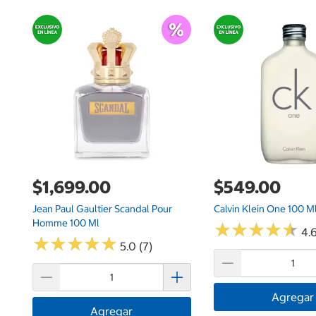
$1,699.00
$549.00
Jean Paul Gaultier Scandal Pour
Calvin Klein One 100 M
Homme 100 Ml
★
★
★
★
★
★
★
★
★
★
4.6
★
★
★
★
★
★
★
★
★
★
5.0 (7)
Agregar
Agregar