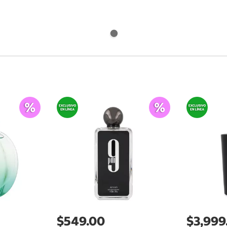
$549.00
$3,999