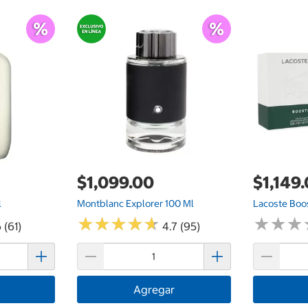
$1,099.00
$1,149
l
Montblanc Explorer 100 Ml
Lacoste Boo
★
★
★
★
★
★
★
★
★
★
★
★
★
★
★
★
 (61)
4.7 (95)
Agregar