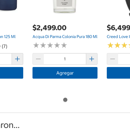
$2,499.00
$6,499
on 125 Ml
Acqua Di Parma Colonia Pura 180 Ml
Creed Love I
★
★
★
★
★
★
★
★
★
★
★
★
★
★
★
★
 (7)
Agregar
on...