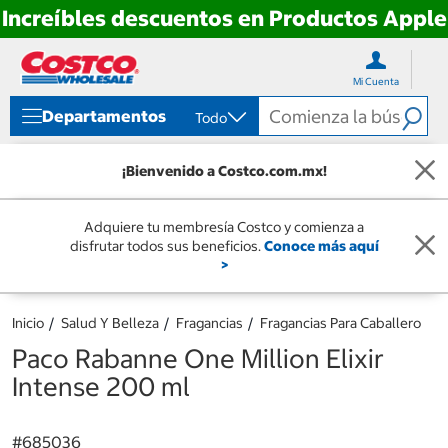
Increíbles descuentos en Productos Apple
Ir
Ir
directo
directo
Mi Cuenta
al
al
contenido
menú
Departamentos
Todo
de
navegación
¡Bienvenido a Costco.com.mx!
Adquiere tu membresía Costco y comienza a
disfrutar todos sus beneficios.
Conoce más aquí
>
Inicio
Salud Y Belleza
Fragancias
Fragancias Para Caballero
Paco Rabanne One Million Elixir
Intense 200 ml
#
685036