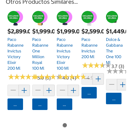
Otros Productos Similares...
$2,899.00
$1,999.00
$1,999.00
$2,599.00
$1,449.
Paco
Paco
Paco
Paco
Dolce &
Rabanne
Rabanne
Rabanne
Rabanne
Gabbana
Invictus
One
Invictus
Invictus
The
Victory
Million
Victory
200 Ml
One 100
Elixir
Royal
Elixir
Ml
★
★
★
★
★
★
★
★
★
★
3.7 (3)
200 Ml
100 Ml
100 Ml
★
★
★
★
★
★
★
★
★
★
★
★
★
★
★
★
★
★
★
★
★
★
★
★
★
★
★
★
★
★
★
★
★
★
★
★
5.0 (5)
4.0 (4)
4.9 (10)
Agregar
Agrega
Agregar
Agregar
Agregar