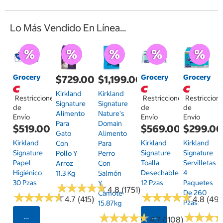
Lo Más Vendido En Línea...
Grocery
Grocery
Grocery
$729.00
$1,199.00
Kirkland
Kirkland
Restricciones
Restricciones
Restriccion
Signature
Signature
de
de
de
Alimento
Nature's
Envío
Envío
Envío
Para
Domain
$519.00
$569.00
$299.0
Gato
Alimento
Kirkland
Kirkland
Kirkland
Con
Para
Signature
Signature
Signature
Pollo Y
Perro
Papel
Toalla
Servilletas
Arroz
Con
Higiénico
Desechable
4
11.3 Kg
Salmón
30 Pzas
12 Pzas
Paquetes
Y
★
★
★
★
★
★
★
★
★
★
4.8 (1751)
De 260
Camote
★
★
★
★
★
★
★
★
★
★
★
★
★
★
★
★
★
★
★
★
4.7 (415)
4.8 (497
Pzas
15.87kg
★
★
★
★
★
★
★
★
★
★
★
★
★
★
★
★
Seleccionar Código Postal
Seleccionar Código
4.7 (1108)