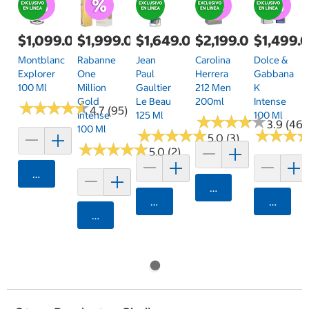
$1,099.00
$1,999.00
$1,649.00
$2,199.00
$1,499.
Montblanc
Rabanne
Jean
Carolina
Dolce &
Explorer
One
Paul
Herrera
Gabbana
100 Ml
Million
Gaultier
212 Men
K
Gold
Le Beau
200ml
Intense
★
★
★
★
★
★
★
★
★
★
4.7 (95)
Intense
125 Ml
100 Ml
★
★
★
★
★
★
★
★
★
★
3.9 (46)
100 Ml
★
★
★
★
★
★
★
★
★
★
★
★
★
★
★
★
5.0 (3)
★
★
★
★
★
★
★
★
★
★
5.0 (2)
Agregar
Agregar
Agregar
Agrega
Agregar