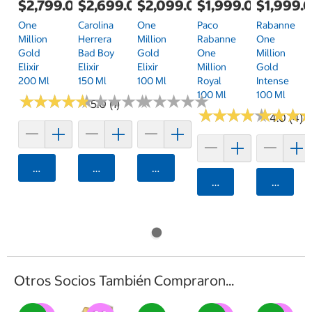
$2,799.00
$2,699.00
$2,099.00
$1,999.00
$1,999.
One
Carolina
One
Paco
Rabanne
Million
Herrera
Million
Rabanne
One
Gold
Bad Boy
Gold
One
Million
Elixir
Elixir
Elixir
Million
Gold
200 Ml
150 Ml
100 Ml
Royal
Intense
100 Ml
100 Ml
★
★
★
★
★
★
★
★
★
★
★
★
★
★
★
★
★
★
★
★
★
★
★
★
★
★
★
★
★
★
5.0 (1)
★
★
★
★
★
★
★
★
★
★
★
★
★
★
★
★
4.0 (4)
Agregar
Agregar
Agregar
Agregar
Agrega
Otros Socios También Compraron...