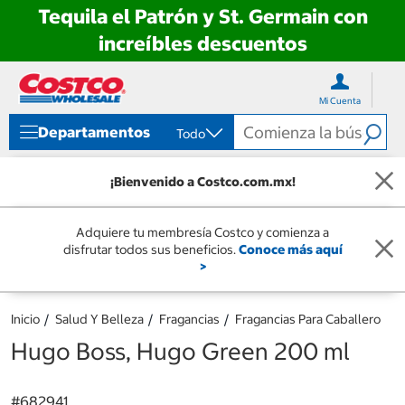
Tequila el Patrón y St. Germain con
increíbles descuentos
Ir
Ir
directo
directo
Mi Cuenta
al
al
contenido
menú
Departamentos
Todo
de
navegación
¡Bienvenido a Costco.com.mx!
Adquiere tu membresía Costco y comienza a
disfrutar todos sus beneficios.
Conoce más aquí
>
Inicio
Salud Y Belleza
Fragancias
Fragancias Para Caballero
Hugo Boss, Hugo Green 200 ml
#
682941