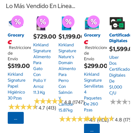
Lo Más Vendido En Línea...
Grocery
Grocery
Certificado
$729.00
$1,199.00
Digitales
Kirkland
Kirkland
Restricciones
Restricciones
$1,599.
Signature
Signature
de
de
Alimento
Nature's
Uber
Envío
Envío
Para
Domain
Dos
$519.00
$299.00
Gato
Alimento
Certificados
Kirkland
Kirkland
Con
Para
Digitales
Signature
Signature
Pollo Y
Perro
De
Papel
Servilletas
Arroz
Con
$1,000
Higiénico
4
11.3 Kg
Salmón
C/u
30 Pzas
Paquetes
Y
★
★
★
★
★
★
★
★
★
★
★
★
★
★
★
★
4.8 (1747)
De 260
Camote
★
★
★
★
★
★
★
★
★
★
4.7 (413)
Pzas
15.87kg
★
★
★
★
★
★
★
★
★
★
★
★
★
★
★
★
★
★
★
★
Seleccionar Código Postal
4.8 (175)
4.7 (1102)
Seleccionar Código