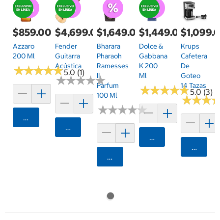
$859.00
$4,699.00
$1,649.00
$1,449.00
$1,099.
Azzaro
Fender
Bharara
Dolce &
Krups
200 Ml
Guitarra
Pharaoh
Gabbana
Cafetera
Acústica
Ramesses
K 200
De
★
★
★
★
★
★
★
★
★
★
5.0 (1)
II
Ml
Goteo
★
★
★
★
★
★
★
★
★
★
Parfum
14 Tazas
★
★
★
★
★
★
★
★
★
★
5.0 (3)
100 Ml
★
★
★
★
★
★
★
★
★
★
★
★
★
★
★
★
Agregar
Agregar
Agregar
Agrega
Agregar