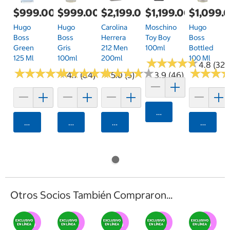
$999.00
$999.00
$2,199.00
$1,199.00
$1,099.
Hugo
Hugo
Carolina
Moschino
Hugo
Boss
Boss
Herrera
Toy Boy
Boss
Green
Gris
212 Men
100ml
Bottled
125 Ml
100ml
200ml
100 Ml
★
★
★
★
★
★
★
★
★
★
4.8 (32)
★
★
★
★
★
★
★
★
★
★
★
★
★
★
★
★
★
★
★
★
★
★
★
★
★
★
★
★
★
★
★
★
★
★
★
★
4.7 (84)
5.0 (5)
3.9 (46)
Agregar
Agregar
Agregar
Agregar
Agrega
Otros Socios También Compraron...