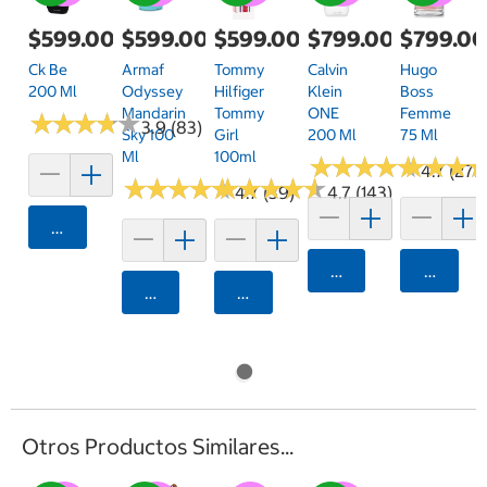
$599.00
$599.00
$599.00
$799.00
$799.0
Ck Be
Armaf
Tommy
Calvin
Hugo
200 Ml
Odyssey
Hilfiger
Klein
Boss
Mandarin
Tommy
ONE
Femme
★
★
★
★
★
★
★
★
★
★
3.9 (83)
Sky 100
Girl
200 Ml
75 Ml
Ml
100ml
★
★
★
★
★
★
★
★
★
★
★
★
★
★
★
★
4.7 (279
★
★
★
★
★
★
★
★
★
★
★
★
★
★
★
★
★
★
★
★
4.7 (39)
4.7 (143)
Agregar
Agregar
Agrega
Agregar
Agregar
Otros Productos Similares...