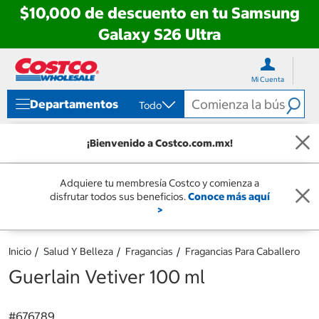
$10,000 de descuento en tu Samsung
Galaxy S26 Ultra
Ir
Ir
directo
directo
Mi Cuenta
al
al
contenido
menú
Departamentos
Todo
de
navegación
¡Bienvenido a Costco.com.mx!
Adquiere tu membresía Costco y comienza a
disfrutar todos sus beneficios.
Conoce más aquí
>
Inicio
Salud Y Belleza
Fragancias
Fragancias Para Caballero
Guerlain Vetiver 100 ml
#
676789