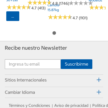
30 Pzas
Y
Modelos
★
★
★
★
★
★
★
★
★
★
★
★
★
★
★
★
★
★
★
★
4.8 (1746)
Camote
★
★
★
★
★
★
★
★
★
★
★
★
★
★
★
★
4.7 (413)
15.87kg
★
★
★
★
★
★
★
★
★
★
Seleccionar Código Postal
4.7 (1101)
Recibe nuestro Newsletter
Sitios Internacionales
Cambiar Idioma
Términos y Condiciones
Aviso de privacidad
Política
|
|