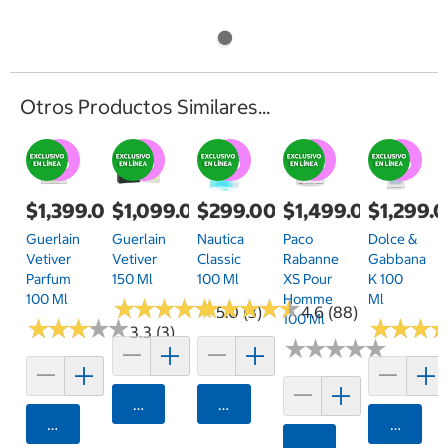
Otros Productos Similares...
$1,399.00
$1,099.00
$299.00
$1,499.00
$1,299.
Guerlain
Guerlain
Nautica
Paco
Dolce &
Vetiver
Vetiver
Classic
Rabanne
Gabbana
Parfum
150 Ml
100 Ml
XS Pour
K 100
100 Ml
Homme
Ml
★
★
★
★
★
★
★
★
★
★
★
★
★
★
★
★
★
★
★
★
5.0 (3)
4.6 (88)
100 Ml
★
★
★
★
★
★
★
★
★
★
★
★
★
★
★
★
3.3 (3)
★
★
★
★
★
★
★
★
★
★
Agregar
Agregar
Agregar
Agrega
Agregar