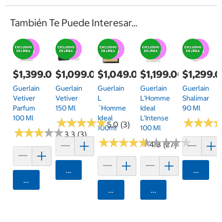
También Te Puede Interesar...
$1,399.00
$1,099.00
$1,049.00
$1,199.00
$1,299.
Guerlain
Guerlain
Guerlain
Guerlain
Guerlain
Vetiver
Vetiver
L
L'Homme
Shalimar
Parfum
150 Ml
´Homme
Ideal
90 Ml
100 Ml
Ideal
L'Intense
★
★
★
★
★
★
★
★
★
★
★
★
★
★
★
★
5.0 (3)
100ml
100 Ml
★
★
★
★
★
★
★
★
★
★
3.3 (3)
★
★
★
★
★
★
★
★
★
★
★
★
★
★
★
★
★
★
★
★
4.8 (27)
Agregar
Agrega
Agregar
Agregar
Agregar