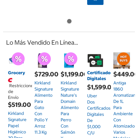
Lo Más Vendido En Línea...
Grocery
Certificados
$729.00
$1,199.00
$449.0
Digitales
Kirkland
Kirkland
Antiga
Restricciones
$1,599.00
Signature
Signature
1860
de
Alimento
Nature's
Aromatizant
Uber
Envío
Para
Domain
De 1L
Dos
$519.00
Gato
Alimento
Para
Certificados
Kirkland
Con
Para
Ambiente
Digitales
Signature
Pollo Y
Perro
Con
De
Papel
Arroz
Con
Atomizador,
$1,000
Higiénico
11.3 Kg
Salmón
Varios
C/u