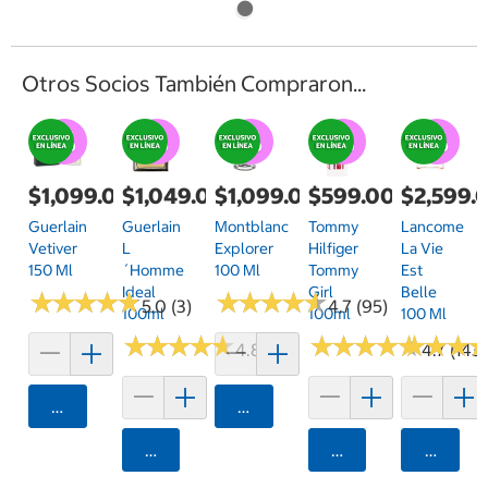
Otros Socios También Compraron...
$1,099.00
$1,049.00
$1,099.00
$599.00
$2,599.
Guerlain
Guerlain
Montblanc
Tommy
Lancome
Vetiver
L
Explorer
Hilfiger
La Vie
150 Ml
´Homme
100 Ml
Tommy
Est
Ideal
Girl
Belle
★
★
★
★
★
★
★
★
★
★
★
★
★
★
★
★
★
★
★
★
5.0 (3)
4.7 (95)
100ml
100ml
100 Ml
★
★
★
★
★
★
★
★
★
★
★
★
★
★
★
★
★
★
★
★
★
★
★
★
★
★
4.8 (27)
4.7 (143)
Agregar
Agregar
Agregar
Agregar
Agrega