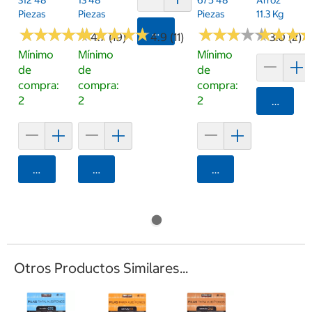
Piezas
Piezas
Piezas
11.3 Kg
★
★
★
★
★
★
★
★
★
★
★
★
★
★
★
★
★
★
★
★
Agregar
★
★
★
★
★
★
★
★
★
★
★
★
★
★
★
★
4.7 (19)
4.9 (11)
3.0 (2)
Mínimo
Mínimo
Mínimo
de
de
de
compra:
compra:
compra:
2
2
2
Agrega
Agregar
Agregar
Agregar
Otros Productos Similares...