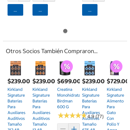
Agregar
Agregar
Agregar
Otros Socios También Compraron...
$239.00
$239.00
$699.00
$239.00
$729.00
Kirkland
Kirkland
Creatina
Kirkland
Kirkland
Signature
Signature
Monohidratada
Signature
Signature
Baterías
Baterías
Birdman
Baterías
Alimento
Para
Para
600 G
Para
Para
Auxiliares
Auxiliares
Auxiliares
Gato
★
★
★
★
★
★
★
★
★
★
4.9 (77)
Auditivos
Auditivos
Auditivos
Con
Tamaño
Tamaño
Tamaño
Pollo Y
312 48
13 48
675 48
Arroz