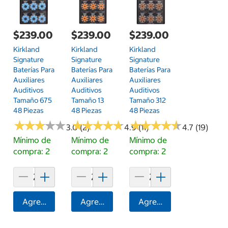
$239.00
$239.00
$239.00
Kirkland
Kirkland
Kirkland
Signature
Signature
Signature
Baterías Para
Baterías Para
Baterías Para
Auxiliares
Auxiliares
Auxiliares
Auditivos
Auditivos
Auditivos
Tamaño 675
Tamaño 13
Tamaño 312
48 Piezas
48 Piezas
48 Piezas
★
★
★
★
★
★
★
★
★
★
★
★
★
★
★
★
★
★
★
★
★
★
★
★
★
★
★
★
★
★
3.0 (2)
4.9 (11)
4.7 (19)
Mínimo de
Mínimo de
Mínimo de
compra: 2
compra: 2
compra: 2
Agregar
Agregar
Agregar