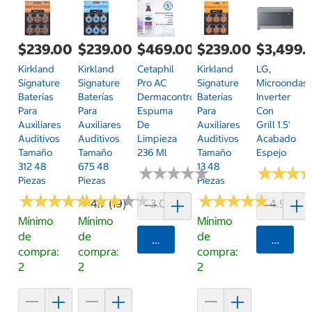
$239.00
$239.00
$469.00
$239.00
$3,499.
Kirkland
Kirkland
Cetaphil
Kirkland
LG,
Signature
Signature
Pro AC
Signature
Microondas
Baterías
Baterías
Dermacontrol
Baterías
Inverter
Para
Para
Espuma
Para
Con
Auxiliares
Auxiliares
De
Auxiliares
Grill 1.5'
Auditivos
Auditivos
Limpieza
Auditivos
Acabado
Tamaño
Tamaño
236 Ml
Tamaño
Espejo
312 48
675 48
13 48
★
★
★
★
★
★
★
★
★
★
★
★
★
★
★
★
Piezas
Piezas
Piezas
★
★
★
★
★
★
★
★
★
★
★
★
★
★
★
★
★
★
★
★
★
★
★
★
★
★
★
★
★
★
4.7 (19)
3.0 (2)
4.9 (11)
Mínimo
Mínimo
Mínimo
de
de
de
Agregar
Agrega
compra:
compra:
compra:
2
2
2