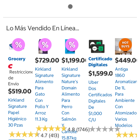
Lo Más Vendido En Línea...
Grocery
Certificados
$729.00
$1,199.00
$449.0
Digitales
Kirkland
Kirkland
Antiga
Restricciones
$1,599.00
Signature
Signature
1860
de
Alimento
Nature's
Aromatizant
Uber
Envío
Para
Domain
De 1L
Dos
$519.00
Gato
Alimento
Para
Certificados
Kirkland
Con
Para
Ambiente
Digitales
Signature
Pollo Y
Perro
Con
De
Papel
Arroz
Con
Atomizador,
$1,000
Higiénico
11.3 Kg
Salmón
Varios
C/u
30 Pzas
Y
Modelos
★
★
★
★
★
★
★
★
★
★
★
★
★
★
★
★
★
★
★
★
4.8 (1746)
Camote
★
★
★
★
★
★
★
★
★
★
★
★
★
★
★
★
4.7 (413)
15.87kg