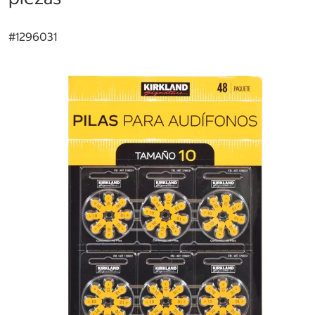
#
1296031