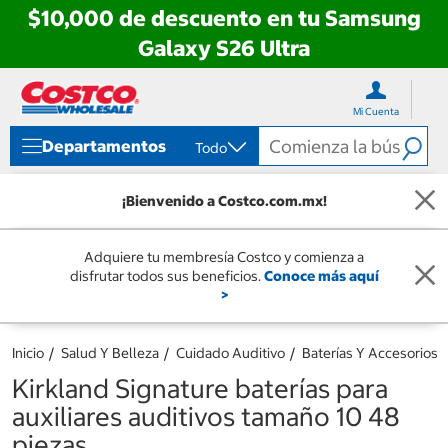
$10,000 de descuento en tu Samsung
Galaxy S26 Ultra
Ir
Ir
directo
directo
Mi Cuenta
al
al
contenido
menú
Departamentos
Todo
de
navegación
¡Bienvenido a Costco.com.mx!
Adquiere tu membresía Costco y comienza a
disfrutar todos sus beneficios.
Conoce más aquí
>
Inicio
Salud Y Belleza
Cuidado Auditivo
Baterías Y Accesorios
Kirkland Signature baterías para
auxiliares auditivos tamaño 10 48
piezas