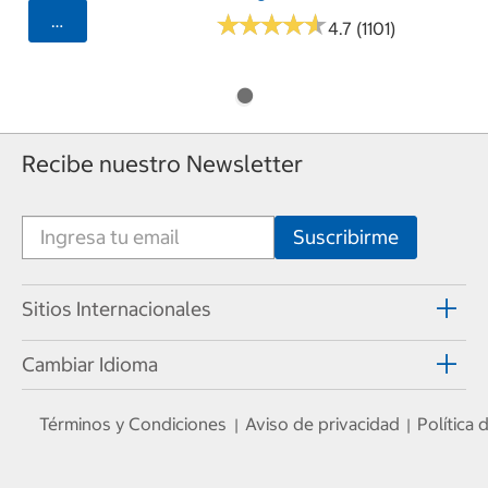
★
★
★
★
★
★
★
★
★
★
Seleccionar Código Postal
4.7 (1101)
Recibe nuestro Newsletter
Sitios Internacionales
Cambiar Idioma
Términos y Condiciones
Aviso de privacidad
Política
|
|