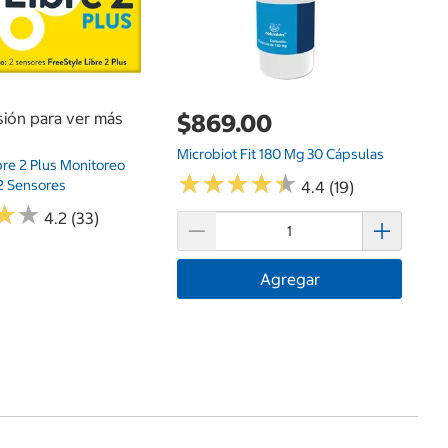
esión para ver más
$869.00
Microbiot Fit 180 Mg 30 Cápsulas
bre 2 Plus Monitoreo
★
★
★
★
★
★
★
★
★
★
2 Sensores
4.4 (19)
★
★
★
★
4.2 (33)
Agregar