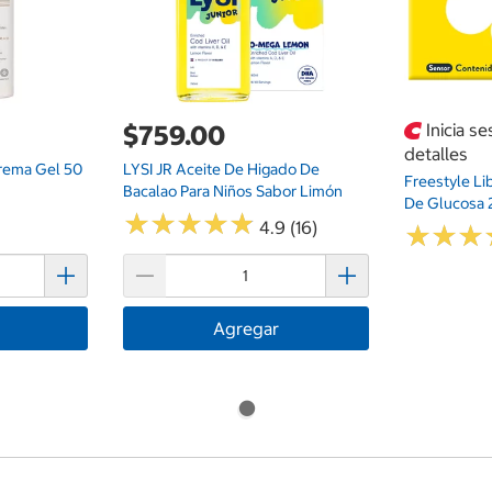
$759.00
Inicia s
detalles
rema Gel 50
LYSI JR Aceite De Higado De
Freestyle Li
Bacalao Para Niños Sabor Limón
De Glucosa 
★
★
★
★
★
★
★
★
★
★
4.9 (16)
★
★
★
★
★
★
Agregar