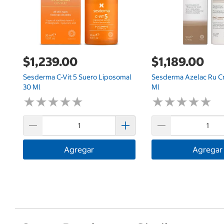
$1,239.00
$1,189.00
Sesderma C-Vit 5 Suero Liposomal
Sesderma Azelac Ru C
30 Ml
Ml
★
★
★
★
★
★
★
★
★
★
★
★
★
★
★
★
★
★
★
★
Agregar
Agregar