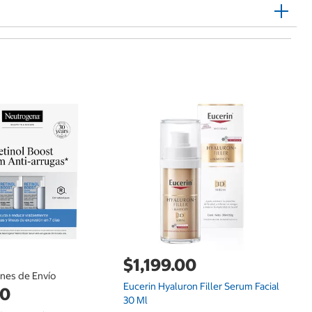
$
Su
Se
$1,199.00
ones de Envío
Eucerin Hyaluron Filler Serum Facial
00
30 Ml