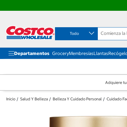
Ir
Ir
directo
directo
al
al
contenido
menú
Todo
de
navegación
Departamentos
Grocery
Membresías
Llantas
Recógelo
Adquiere tu
Inicio
Salud Y Belleza
Belleza Y Cuidado Personal
Cuidado Fac