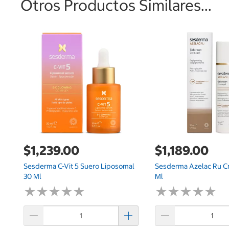
Otros Productos Similares...
$1,239.00
$1,189.00
Sesderma C-Vit 5 Suero Liposomal
Sesderma Azelac Ru C
30 Ml
Ml
★
★
★
★
★
★
★
★
★
★
★
★
★
★
★
★
★
★
★
★