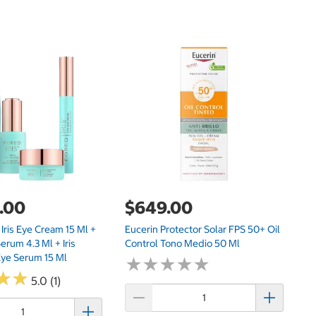
.00
$649.00
$
+ Iris Eye Cream 15 Ml +
Eucerin Protector Solar FPS 50+ Oil
Ma
Serum 4.3 Ml + Iris
Control Tono Medio 50 Ml
C
Eye Serum 15 Ml
De
★
★
★
★
★
★
★
★
★
★
★
★
★
★
5.0 (1)