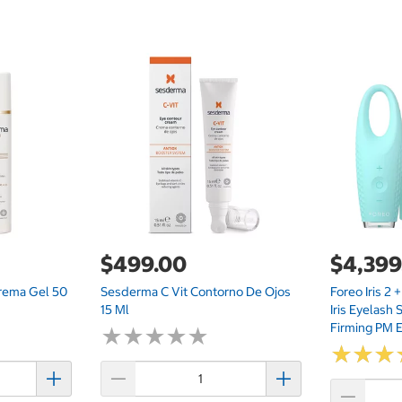
$499.00
$4,399
rema Gel 50
Sesderma C Vit Contorno De Ojos
Foreo Iris 2 
15 Ml
Iris Eyelash 
Firming PM 
★
★
★
★
★
★
★
★
★
★
★
★
★
★
★
★