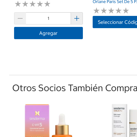
Orlane Paris Set De 5 P
★
★
★
★
★
★
★
★
★
★
★
★
★
★
★
★
★
★
★
★
Seleccionar Códi
Agregar
Otros Socios También Comprar