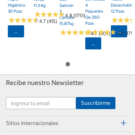
Higiénico
4
Desechable
11.3 Kg
Salmón
30 Pzas
Paquetes
12 Pzas
Y
★
★
★
★
★
★
★
★
★
★
4.8 (1751)
De 260
Camote
★
★
★
★
★
★
★
★
★
★
★
★
★
★
★
★
4.7 (415)
Pzas
15.87kg
★
★
★
★
★
★
★
★
★
★
★
★
★
★
★
★
★
★
★
★
Seleccionar Código Postal
Selecci
4.8 (175)
4.7 (1107)
Seleccionar Código
Recibe nuestro Newsletter
Sitios Internacionales