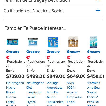
Términos de Entrega y Devolución
Calificación de Nuestros Socios
También Te Puede Interesar...
Grocery
Grocery
Grocery
Grocery
Grocery
Restricciones
Restricciones
Restricciones
Restricciones
Restriccion
de
de
de
de
de
Envío
Envío
Envío
Envío
Envío
$739.00
$499.00
$849.00
$649.00
$459.0
Neutrogena
Neutrogena
Wellage
SKIN
Vitamins
Hydro
Gel
Ampolleta
1004
And Sea
Boost
Limpiador
Azul De
Aceite
Suero
Crema
Facial
Ácido
Limpiador
Facial 2
Facial
Hydro
Hialuronico
Facial
Pzas De