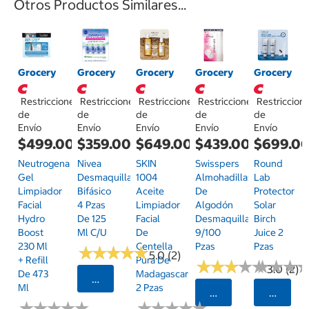
Otros Productos Similares...
Grocery
Grocery
Grocery
Grocery
Grocery
Restricciones
Restricciones
Restricciones
Restricciones
Restriccion
de
de
de
de
de
Envío
Envío
Envío
Envío
Envío
$499.00
$359.00
$649.00
$439.00
$699.0
Neutrogena
Nivea
SKIN
Swisspers
Round
Gel
Desmaquillante
1004
Almohadillas
Lab
Limpiador
Bifásico
Aceite
De
Protector
Facial
4 Pzas
Limpiador
Algodón
Solar
Hydro
De 125
Facial
Desmaquillantes
Birch
Boost
Ml C/u
De
9/100
Juice 2
230 Ml
Centella
Pzas
Pzas
★
★
★
★
★
★
★
★
★
★
5.0 (2)
+ Refill
Pura De
★
★
★
★
★
★
★
★
★
★
★
★
★
★
★
★
3.0 (2)
De 473
Madagascar
Seleccionar Código Postal
Ml
2 Pzas
Seleccionar Código
Selecci
★
★
★
★
★
★
★
★
★
★
★
★
★
★
★
★
★
★
★
★