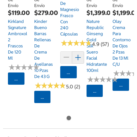
De
Envío
Envío
Envío
Envío
Magnesio
$119.00
$279.00
$1,399.00
$1,199.0
Frasco
Kirkland
Kinder
Nature
Olay
Con
Signature
Bueno
Republic
Crema
240
Ambroxol
Barras
Ginseng
Para
Cápsulas
2
Rellenas
Gold
Contorno
★
★
★
★
★
★
★
★
★
★
4.9 (57)
Frascos
De
Silk
De Ojos
De 120
Crema
Suero
2 Pzas
Ml
De
Facial
De 13 Ml
Avellanas
Hidratante
C/u
★
★
★
★
★
★
★
★
★
★
10 Pzas
100ml
★
★
★
★
★
★
Agregar
De 43 G
★
★
★
★
★
★
★
★
★
★
Seleccionar Código Postal
★
★
★
★
★
★
★
★
★
★
Selecci
5.0 (2)
Seleccionar Código
Seleccionar Código Postal