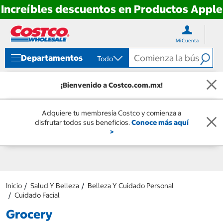
Increíbles descuentos en Productos Apple
Ir
Ir
directo
directo
Mi Cuenta
al
al
contenido
menú
Departamentos
Todo
de
navegación
¡Bienvenido a Costco.com.mx!
Adquiere tu membresía Costco y comienza a
disfrutar todos sus beneficios.
Conoce más aquí
>
Inicio
Salud Y Belleza
Belleza Y Cuidado Personal
Cuidado Facial
Grocery