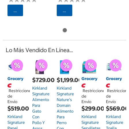
Seleccionar Código Postal
Seleccionar Código Postal
Lo Más Vendido En Línea...
Grocery
Grocery
Grocery
$729.00
$1,199.00
Kirkland
Kirkland
Restricciones
Restricciones
Restriccion
Signature
Signature
de
de
de
Alimento
Nature's
Envío
Envío
Envío
Para
Domain
$519.00
$299.00
$569.0
Gato
Alimento
Kirkland
Kirkland
Kirkland
Con
Para
Signature
Signature
Signature
Pollo Y
Perro
Papel
Servilletas
Toalla
Arroz
Con