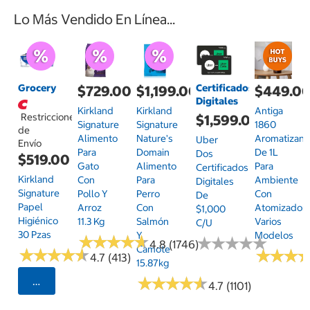
Lo Más Vendido En Línea...
Grocery
Certificados
$729.00
$1,199.00
$449.0
Digitales
Kirkland
Kirkland
Antiga
Restricciones
$1,599.00
Signature
Signature
1860
de
Alimento
Nature's
Aromatizant
Uber
Envío
Para
Domain
De 1L
Dos
$519.00
Gato
Alimento
Para
Certificados
Kirkland
Con
Para
Ambiente
Digitales
Signature
Pollo Y
Perro
Con
De
Papel
Arroz
Con
Atomizador,
$1,000
Higiénico
11.3 Kg
Salmón
Varios
C/u
30 Pzas
Y
Modelos
★
★
★
★
★
★
★
★
★
★
★
★
★
★
★
★
★
★
★
★
4.8 (1746)
Camote
★
★
★
★
★
★
★
★
★
★
★
★
★
★
★
★
4.7 (413)
15.87kg
★
★
★
★
★
★
★
★
★
★
Seleccionar Código Postal
4.7 (1101)