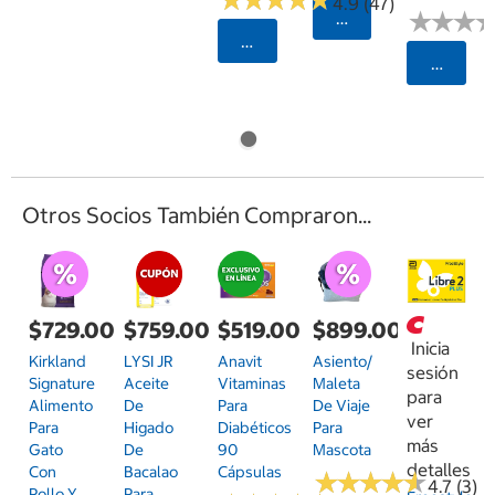
4.9 (47)
★
★
★
★
★
★
Agregar
Seleccionar Código Postal
Selecci
Otros Socios También Compraron...
$729.00
$759.00
$519.00
$899.00
Inicia
Kirkland
LYSI JR
Anavit
Asiento/
sesión
Signature
Aceite
Vitaminas
Maleta
para
Alimento
De
Para
De Viaje
ver
Para
Higado
Diabéticos
Para
más
Gato
De
90
Mascota
detalles
Con
Bacalao
Cápsulas
★
★
★
★
★
★
★
★
★
★
4.7 (3)
Pollo Y
Para