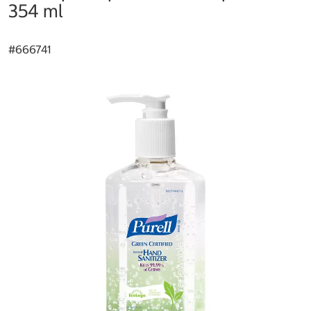
354 ml
#
666741