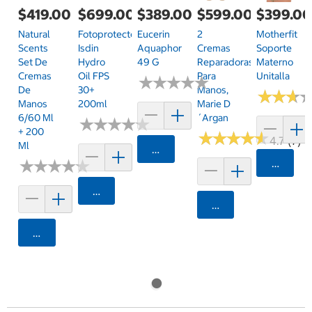
$419.00
$699.00
$389.00
$599.00
$399.0
Natural
Fotoprotector
Eucerin
2
Motherfit
Scents
Isdin
Aquaphor
Cremas
Soporte
Set De
Hydro
49 G
Reparadoras
Materno
Cremas
Oil FPS
Para
Unitalla
★
★
★
★
★
★
★
★
★
★
De
30+
Manos,
★
★
★
★
★
★
Manos
200ml
Marie D
6/60 Ml
´Argan
★
★
★
★
★
★
★
★
★
★
+ 200
★
★
★
★
★
★
★
★
★
★
4.7 (7)
Ml
Agregar
★
★
★
★
★
★
★
★
★
★
Agrega
Agregar
Agregar
Agregar