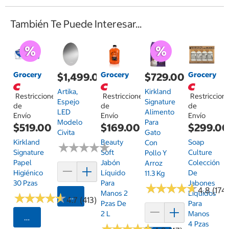
También Te Puede Interesar...
Grocery
Grocery
Grocery
$1,499.00
$729.00
Artika,
Kirkland
Restricciones
Restricciones
Restriccion
Espejo
Signature
de
de
de
LED
Alimento
Envío
Envío
Envío
Modelo
Para
$519.00
$169.00
$299.0
Civita
Gato
Kirkland
Beauty
Soap
Con
★
★
★
★
★
★
★
★
★
★
Signature
Soft
Culture
Pollo Y
Papel
Jabón
Colección
Arroz
Higiénico
Líquido
De
11.3 Kg
30 Pzas
Para
Jabones
★
★
★
★
★
★
★
★
★
★
4.8 (174
Manos 2
Líquidos
★
★
★
★
★
★
★
★
★
★
Agregar
4.7 (413)
Pzas De
Para
2 L
Manos
Seleccionar Código Postal
4 Pzas
★
★
★
★
★
★
★
★
★
★