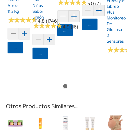
Freestyle
★
★
★
★
★
★
★
★
★
★
5.0 (7)
Arroz
Niños
Libre 2
11.3 Kg
Sabor
Plus
Limón
Monitoreo
★
★
★
★
★
★
★
★
★
★
4.8 (1746)
De
★
★
★
★
★
★
★
★
★
★
Agregar
4.9 (16)
Glucosa
Agregar
2
Sensores
Agregar
★
★
★
★
★
★
Agregar
Otros Productos Similares...