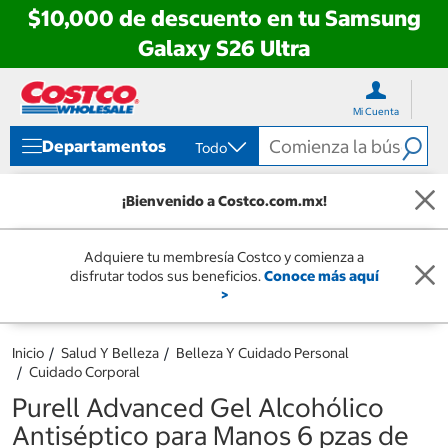
$10,000 de descuento en tu Samsung
Galaxy S26 Ultra
Ir
Ir
directo
directo
Mi Cuenta
al
al
contenido
menú
Departamentos
Todo
de
navegación
¡Bienvenido a Costco.com.mx!
Adquiere tu membresía Costco y comienza a
disfrutar todos sus beneficios.
Conoce más aquí
>
Inicio
Salud Y Belleza
Belleza Y Cuidado Personal
Cuidado Corporal
Purell Advanced Gel Alcohólico
Antiséptico para Manos 6 pzas de