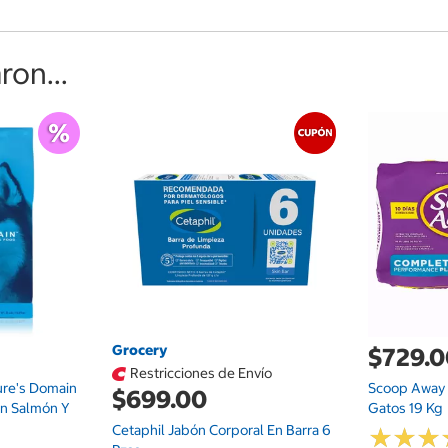
on...
Grocery
$729.
Restricciones de Envío
ure's Domain
Scoop Away 
$699.00
on Salmón Y
Gatos 19 Kg
Cetaphil Jabón Corporal En Barra 6
★
★
★
★
★
★