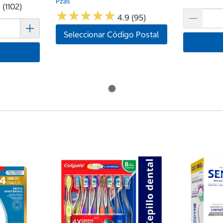
Pzas
 (1102)
★
★
★
★
★
★
★
★
★
★
4.9 (95)
Seleccionar Código Postal