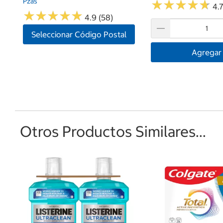
Pzas
★
★
★
★
★
★
★
★
★
★
4.7
★
★
★
★
★
★
★
★
★
★
4.9 (58)
Seleccionar Código Postal
Agregar
Otros Productos Similares...