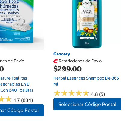
Grocery
G
ones de Envío
Restricciones de Envío
00
$299.00
$
ature Toallitas
Herbal Essences Shampoo De 865
Or
sechables En El
Ml
P
 Con 640 Toallitas
★
★
★
★
★
★
★
★
★
★
4.8 (5)
★
★
★
★
4.7 (834)
Seleccionar Código Postal
nar Código Postal