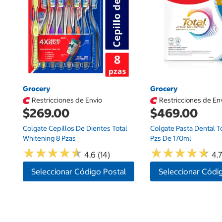
Grocery
Grocery
Restricciones de Envío
Restricciones de En
$269.00
$469.00
Colgate Cepillos De Dientes Total
Colgate Pasta Dental To
Whitening 8 Pzas
Pzs De 170ml
★
★
★
★
★
★
★
★
★
★
★
★
★
★
★
★
★
★
★
★
4.6 (14)
4.7
Seleccionar Código Postal
Seleccionar Códi