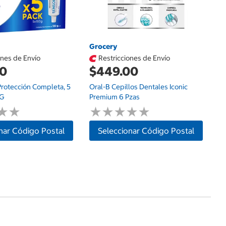
Grocery
ones de Envío
Restricciones de Envío
00
$449.00
rotección Completa, 5
Oral-B Cepillos Dentales Iconic
 G
Premium 6 Pzas
★
★
★
★
★
★
★
★
★
★
★
★
★
★
nar Código Postal
Seleccionar Código Postal