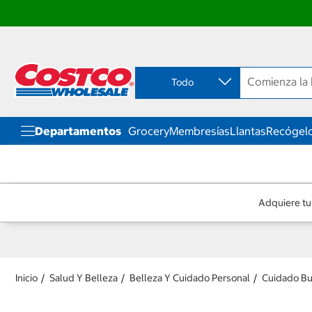
Ir
Ir
directo
directo
al
al
contenido
menú
Todo
de
navegación
Departamentos
Grocery
Membresías
Llantas
Recógelo
Adquiere tu
Inicio
Salud Y Belleza
Belleza Y Cuidado Personal
Cuidado Bu