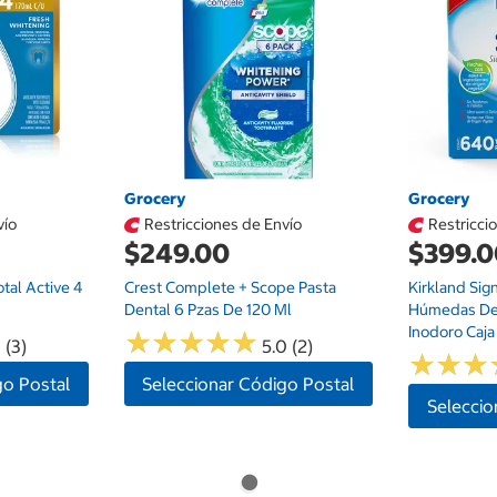
Grocery
Grocery
vío
Restricciones de Envío
Restricci
$249.00
$399.
tal Active 4
Crest Complete + Scope Pasta
Kirkland Sign
Dental 6 Pzas De 120 Ml
Húmedas De
Inodoro Caja
★
★
★
★
★
★
★
★
★
★
 (3)
5.0 (2)
★
★
★
★
★
★
go Postal
Seleccionar Código Postal
Seleccio