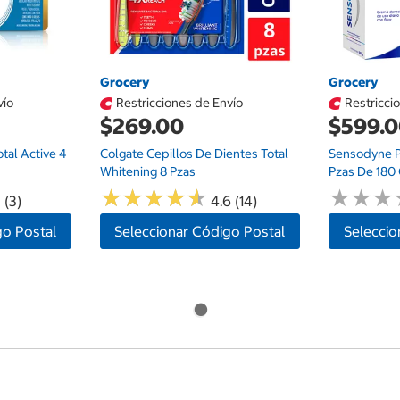
Grocery
Grocery
vío
Restricciones de Envío
Restricci
$269.00
$599.
tal Active 4
Colgate Cepillos De Dientes Total
Sensodyne P
Whitening 8 Pzas
Pzas De 180
★
★
★
★
★
★
★
★
★
★
★
★
★
★
★
★
 (3)
4.6 (14)
go Postal
Seleccionar Código Postal
Seleccio