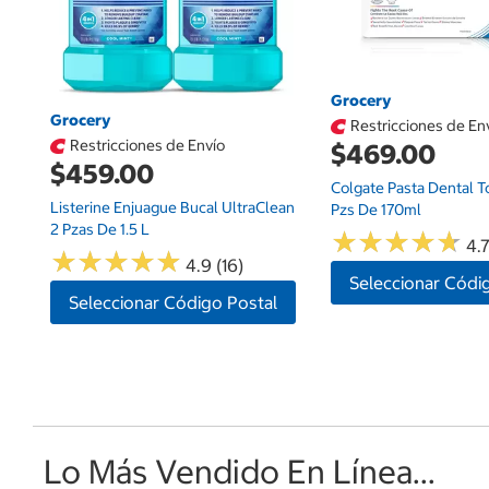
Grocery
Grocery
Restricciones de En
Restricciones de Envío
$469.00
$459.00
Colgate Pasta Dental To
Listerine Enjuague Bucal UltraClean
Pzs De 170ml
2 Pzas De 1.5 L
★
★
★
★
★
★
★
★
★
★
4.7
★
★
★
★
★
★
★
★
★
★
4.9 (16)
Seleccionar Códi
Seleccionar Código Postal
Lo Más Vendido En Línea...