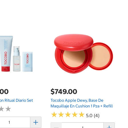
G
$
To
Pr
Pz
.00
$749.00
n Ritual Diario Set
Tocobo Apple Dewy, Base De
Maquillaje En Cushion 1 Pza + Refill
★
★
★
★
★
★
★
★
★
★
★
★
★
★
5.0 (4)