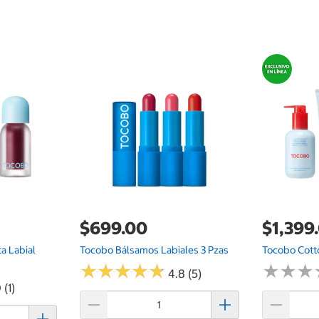
$699.00
$1,399
ta Labial
Tocobo Bálsamos Labiales 3 Pzas
Tocobo Cotto
★
★
★
★
★
★
★
★
★
★
★
★
★
★
★
★
4.8 (5)
 (1)