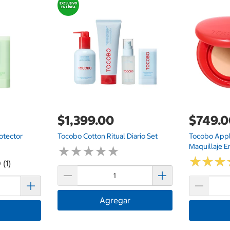
$1,399.00
$749.
otector
Tocobo Cotton Ritual Diario Set
Tocobo Appl
Maquillaje En
★
★
★
★
★
★
★
★
★
★
★
★
★
★
★
★
 (1)
Agregar