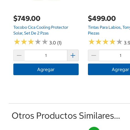
$749.00
$499.00
Tocobo Cica Cooling Protector
Tintas Para Labios, Ton
Solar, Set De 2 Pzas
Piezas
★
★
★
★
★
★
★
★
★
★
★
★
★
★
★
★
★
★
★
★
3.0 (1)
3.9
Agregar
Agregar
Otros Productos Similares...