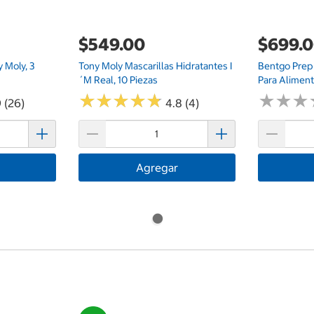
$549.00
$699.
y Moly, 3
Tony Moly Mascarillas Hidratantes I
Bentgo Prep
´m Real, 10 Piezas
Para Alimen
★
★
★
★
★
★
★
★
★
★
★
★
★
★
★
★
 (26)
4.8 (4)
Agregar