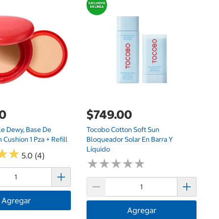
G
$
To
2 
00
$749.00
e Dewy, Base De
Tocobo Cotton Soft Sun
 Cushion 1 Pza + Refill
Bloqueador Solar En Barra Y
Líquido
★
★
★
★
5.0 (4)
★
★
★
★
★
★
★
★
★
★
Agregar
Agregar