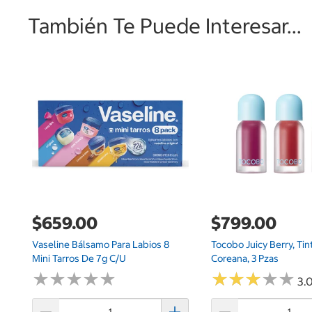
También Te Puede Interesar...
$659.00
$799.00
Vaseline Bálsamo Para Labios 8
Tocobo Juicy Berry, Tin
Mini Tarros De 7g C/u
Coreana, 3 Pzas
★
★
★
★
★
★
★
★
★
★
★
★
★
★
★
★
★
★
★
★
3.0