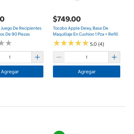
00
$749.00
 Juego De Recipientes
Tocobo Apple Dewy, Base De
tos De 90 Piezas
Maquillaje En Cushion 1 Pza + Refill
★
★
★
★
★
★
★
★
★
★
★
★
★
★
5.0 (4)
Agregar
Agregar