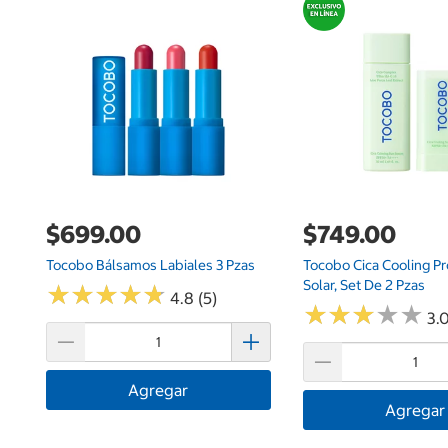
$699.00
$749.00
Tocobo Bálsamos Labiales 3 Pzas
Tocobo Cica Cooling Pr
Solar, Set De 2 Pzas
★
★
★
★
★
★
★
★
★
★
4.8 (5)
★
★
★
★
★
★
★
★
★
★
3.0
Agregar
Agregar