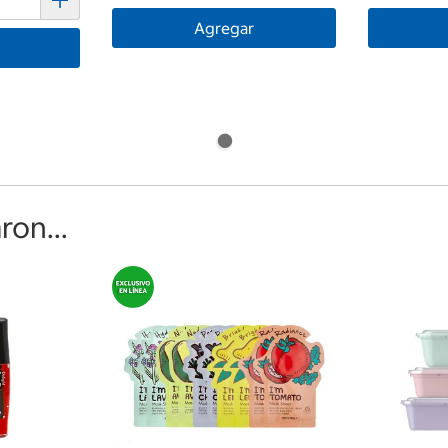
Agregar
on...