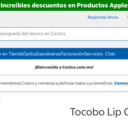
Increíbles descuentos en Productos Apple
Regístrate Ahora
 en Tienda
Óptica
Gasolineras
Facturación
Servicios
Chat
¡Bienvenido a Costco.com.mx!
 membresía Costco y comienza a disfrutar todos sus beneficios.
Conoce
s
Tocobo Lip O