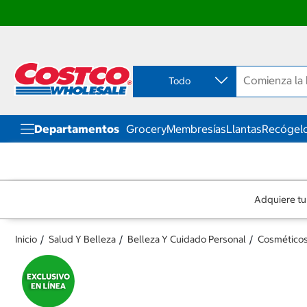
Ir
Ir
directo
directo
al
al
contenido
menú
Todo
de
navegación
Departamentos
Grocery
Membresías
Llantas
Recógelo
Adquiere tu
Inicio
Salud Y Belleza
Belleza Y Cuidado Personal
Cosmético