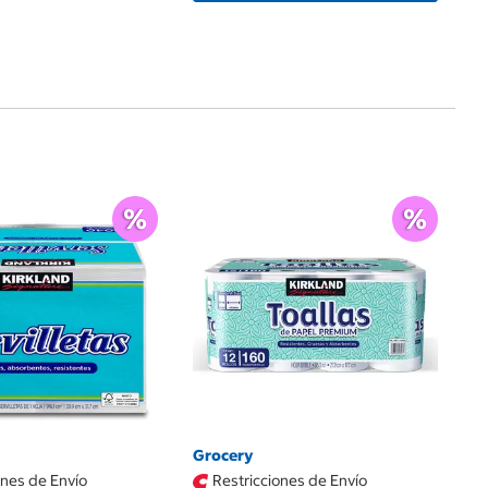
Ce
$
Ub
$1
Grocery
ones de Envío
Restricciones de Envío