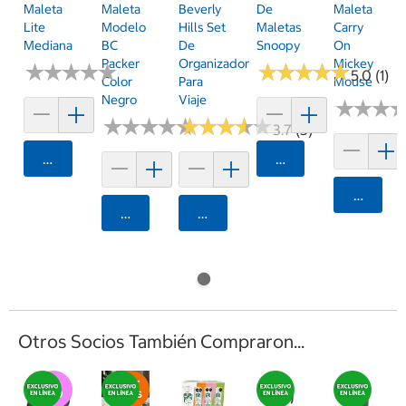
Maleta
Maleta
Beverly
De
Maleta
Lite
Modelo
Hills Set
Maletas
Carry
Mediana
BC
De
Snoopy
On
Packer
Organizadores
Mickey
★
★
★
★
★
★
★
★
★
★
★
★
★
★
★
★
★
★
★
★
5.0 (1)
Color
Para
Mouse
Negro
Viaje
★
★
★
★
★
★
★
★
★
★
★
★
★
★
★
★
★
★
★
★
★
★
★
★
★
★
3.7 (3)
Agregar
Agregar
Agrega
Agregar
Agregar
Otros Socios También Compraron...