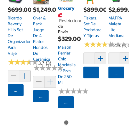
Grocery
$699.00
$1,249.00
$899.00
$2,699.
Ricardo
Over &
Fiskars,
MAPPA
Restricciones
Beverly
Back
Set De
Maleta
de
Hills Set
Juego
Podadora
Lite
Envío
De
De 4
Y Tijeras
Mediana
$329.00
Organizadores
Platos
★
★
★
★
★
★
★
★
★
★
★
★
★
★
★
★
4.3 (3)
Maison
Para
Hondos
Perrier
Viaje
De
Chic
Cerámica
★
★
★
★
★
★
★
★
★
★
3.7 (3)
Mocktails
★
★
★
★
★
★
★
★
★
★
12 Pzas
Agregar
Agrega
De 250
Ml
★
★
★
★
★
★
★
★
★
★
Agregar
Agregar
Seleccionar Código Postal