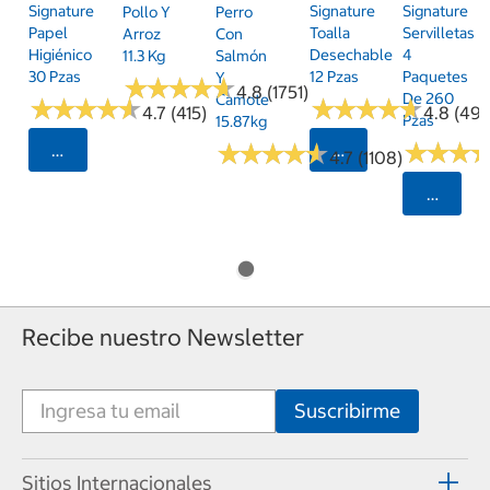
Signature
Signature
Signature
Pollo Y
Perro
Papel
Toalla
Servilletas
Arroz
Con
Higiénico
Desechable
4
11.3 Kg
Salmón
30 Pzas
12 Pzas
Paquetes
Y
★
★
★
★
★
★
★
★
★
★
4.8 (1751)
De 260
Camote
★
★
★
★
★
★
★
★
★
★
★
★
★
★
★
★
★
★
★
★
4.7 (415)
4.8 (497
Pzas
15.87kg
★
★
★
★
★
★
★
★
★
★
★
★
★
★
★
★
Seleccionar Código Postal
Seleccionar Código
4.7 (1108)
Selecci
Recibe nuestro Newsletter
Sitios Internacionales