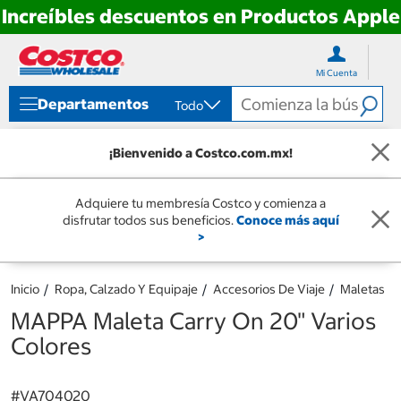
Increíbles descuentos en Productos Apple
Ir
Ir
directo
directo
Mi Cuenta
al
al
contenido
menú
Departamentos
Todo
de
navegación
¡Bienvenido a Costco.com.mx!
Adquiere tu membresía Costco y comienza a
disfrutar todos sus beneficios.
Conoce más aquí
>
Inicio
Ropa, Calzado Y Equipaje
Accesorios De Viaje
Maletas
MAPPA Maleta Carry On 20" Varios
Colores
#
VA704020