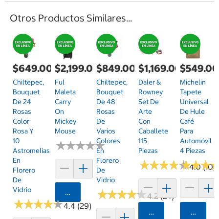
Otros Productos Similares...
$649.00
$2,199.00
$849.00
$1,169.00
$549.0
Chiltepec,
Ful
Chiltepec,
Daler &
Michelin
Bouquet
Maleta
Bouquet
Rowney
Tapete
De 24
Carry
De 48
Set De
Universal
Rosas
On
Rosas
Arte
De Hule
Color
Mickey
De
Con
Café
Rosa Y
Mouse
Varios
Caballete
Para
10
Colores
115
Automóvil
★
★
★
★
★
★
★
★
★
★
Astromelias
En
Piezas
4 Piezas
En
Florero
★
★
★
★
★
★
★
★
★
★
★
★
★
★
★
★
4.0 (10)
Florero
De
De
Vidrio
Vidrio
Agregar
★
★
★
★
★
★
★
★
★
★
4.2 (24)
★
★
★
★
★
★
★
★
★
★
4.4 (29)
Agregar
Agrega