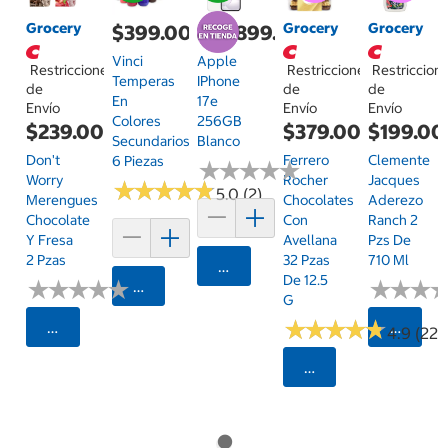
Grocery
Grocery
Grocery
$399.00
$14,899.00
Vinci
Apple
Restricciones
Restricciones
Restriccion
Temperas
IPhone
de
de
de
En
17e
Envío
Envío
Envío
Colores
256GB
$239.00
$379.00
$199.00
Secundarios
Blanco
Don't
Ferrero
Clemente
6 Piezas
★
★
★
★
★
★
★
★
★
★
Worry
Rocher
Jacques
★
★
★
★
★
★
★
★
★
★
5.0 (2)
Merengues
Chocolates
Aderezo
Chocolate
Con
Ranch 2
Y Fresa
Avellana
Pzs De
2 Pzas
32 Pzas
710 Ml
Agregar
De 12.5
★
★
★
★
★
★
★
★
★
★
★
★
★
★
★
★
Agregar
G
★
★
★
★
★
★
★
★
★
★
Seleccionar Código Postal
Selecci
4.9 (22)
Seleccionar Código