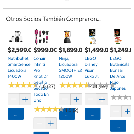
Otros Socios También Compraron...
$2,599.00
$999.00
$1,899.00
$1,499.00
$1,249.
Nutribullet,
Conair
Ninja,
LEGO
LEGO
SmartSense
Infiniti
Licuadora
Disney
Botanicals
Licuadora
Pro
SMOOTHIEiQ
Pixar
Bonsái
1400W
Knot Dr
1200W
Luxo Jr.
De Arce
Cepillo
Rojo
★
★
★
★
★
★
★
★
★
★
★
★
★
★
★
★
★
★
★
★
★
★
★
★
★
★
★
★
★
★
4.6 (27)
4.8 (69)
Secador
Japonés
Todo En
★
★
★
★
★
★
Uno
★
★
★
★
★
★
★
★
★
★
4.5 (2)
Agregar
Agregar
Agregar
Agrega