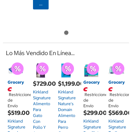
Agregar
Lo Más Vendido En Línea...
Grocery
Grocery
Grocery
$729.00
$1,199.00
Kirkland
Kirkland
Restricciones
Restricciones
Restriccion
Signature
Signature
de
de
de
Alimento
Nature's
Envío
Envío
Envío
Para
Domain
$519.00
$299.00
$569.0
Gato
Alimento
Kirkland
Kirkland
Kirkland
Con
Para
Signature
Signature
Signature
Pollo Y
Perro