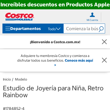
Increíbles descuentos en Productos Apple
Ir
Ir
directo
directo
Mi Cuenta
al
al
contenido
menú
Departamentos
Todo
de
navegación
¡Bienvenido a Costco.com.mx!
Adquiere tu membresía Costco y comienza a
disfrutar todos sus beneficios.
Conoce más aquí
>
Inicio
Modelo
Estudio de Joyería para Niña, Retro
Rainbow
#
1784852-4