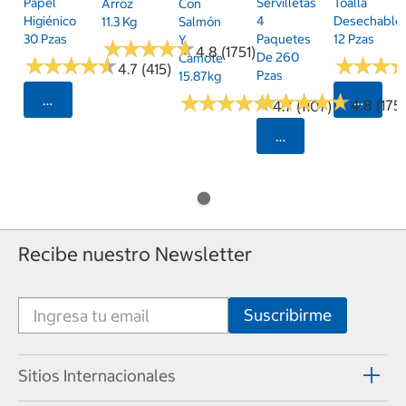
Papel
Servilletas
Toalla
Arroz
Con
Higiénico
4
Desechable
11.3 Kg
Salmón
30 Pzas
Paquetes
12 Pzas
Y
★
★
★
★
★
★
★
★
★
★
4.8 (1751)
De 260
Camote
★
★
★
★
★
★
★
★
★
★
★
★
★
★
★
★
4.7 (415)
Pzas
15.87kg
★
★
★
★
★
★
★
★
★
★
★
★
★
★
★
★
★
★
★
★
Seleccionar Código Postal
Selecci
4.8 (175)
4.7 (1107)
Seleccionar Código
Recibe nuestro Newsletter
Sitios Internacionales