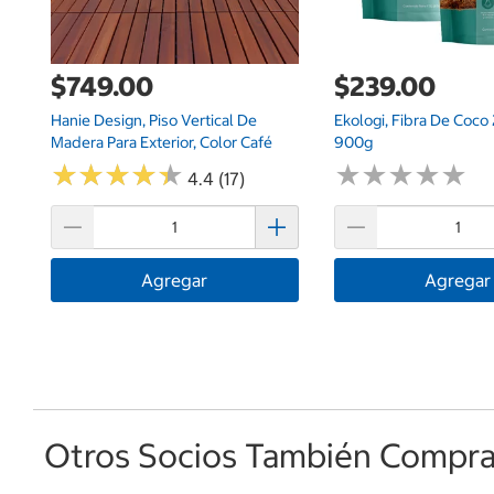
$749.00
$239.00
Hanie Design, Piso Vertical De
Ekologi, Fibra De Coco
Madera Para Exterior, Color Café
900g
★
★
★
★
★
★
★
★
★
★
★
★
★
★
★
★
★
★
★
★
4.4 (17)
Agregar
Agregar
Otros Socios También Comprar