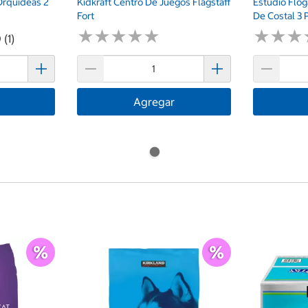
 Orquideas 2
Kidkraft Centro De Juegos Flagstaff
Estudio Flo
Fort
De Costal 3 
★
★
★
★
★
★
★
★
★
★
★
★
★
★
★
★
 (1)
Agregar