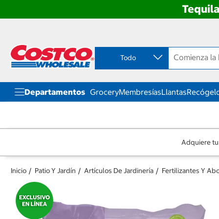
Tequila
Ir
Ir
directo
directo
al
al
contenido
menú
Todo
de
navegación
Departamentos
Grocery
Membresías
Llantas
Recógelo
Adquiere tu
Inicio
Patio Y Jardín
Artículos De Jardinería
Fertilizantes Y Ab