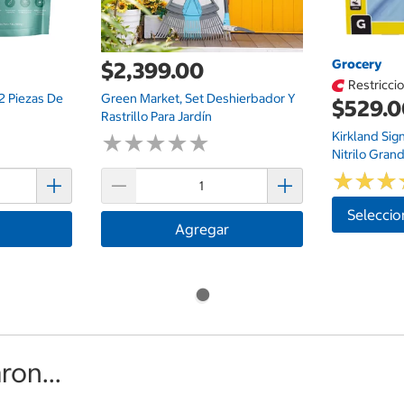
Grocery
$2,399.00
Restricci
 2 Piezas De
Green Market, Set Deshierbador Y
$529.
Rastrillo Para Jardín
Kirkland Si
★
★
★
★
★
★
★
★
★
★
Nitrilo Gran
★
★
★
★
★
★
Seleccio
Agregar
on...