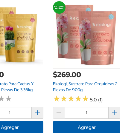
00
$269.00
$
trato Para Cactus Y
Ekologi, Sustrato Para Orquideas 2
Ek
 Piezas De 3.36kg
Piezas De 900g
9
★
★
★
★
★
★
★
★
★
★
★
★
★
★
5.0 (1)
Agregar
Agregar