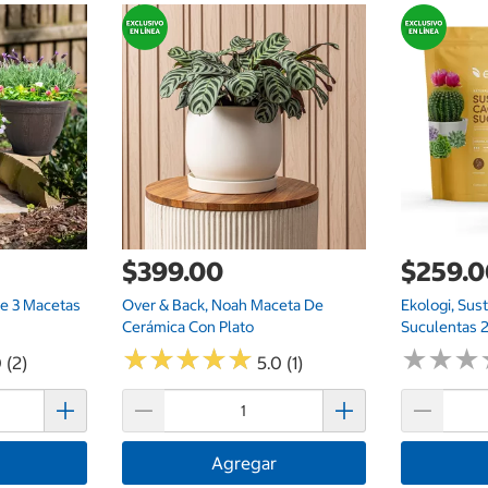
$399.00
$259.
e 3 Macetas
Over & Back, Noah Maceta De
Ekologi, Sus
Cerámica Con Plato
Suculentas 2
★
★
★
★
★
★
★
★
★
★
★
★
★
★
★
★
 (2)
5.0 (1)
Agregar