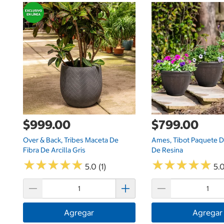
$999.00
$799.00
Over & Back, Tribes Maceta De
Ames, Tibot Paquete D
Fibra De Arcilla Gris
De Resina
★
★
★
★
★
★
★
★
★
★
★
★
★
★
★
★
★
★
★
★
5.0 (1)
5.0
Agregar
Agregar