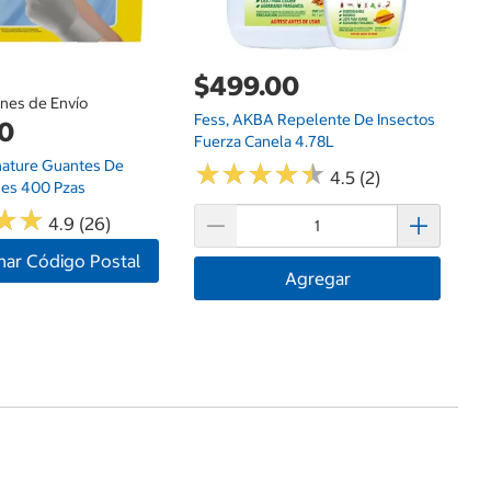
G
$499.00
ones de Envío
Fess, AKBA Repelente De Insectos
00
$
Fuerza Canela 4.78L
gnature Guantes De
Ki
★
★
★
★
★
★
★
★
★
★
4.5 (2)
des 400 Pzas
30
★
★
★
★
4.9 (26)
nar Código Postal
Agregar