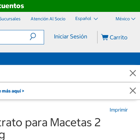
scuentos
Español
Sucursales
Atención Al Socio
México
Iniciar Sesión
Carrito
 más aquí >
Imprimir
trato para Macetas 2
g