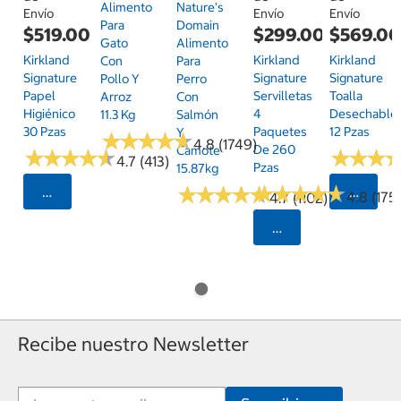
Alimento
Nature's
Envío
Envío
Envío
Para
Domain
$519.00
$299.00
$569.0
Gato
Alimento
Kirkland
Kirkland
Kirkland
Con
Para
Signature
Signature
Signature
Pollo Y
Perro
Papel
Servilletas
Toalla
Arroz
Con
Higiénico
4
Desechable
11.3 Kg
Salmón
30 Pzas
Paquetes
12 Pzas
Y
★
★
★
★
★
★
★
★
★
★
4.8 (1749)
De 260
Camote
★
★
★
★
★
★
★
★
★
★
★
★
★
★
★
★
4.7 (413)
Pzas
15.87kg
★
★
★
★
★
★
★
★
★
★
★
★
★
★
★
★
★
★
★
★
Seleccionar Código Postal
Selecci
4.8 (175)
4.7 (1102)
Seleccionar Código
Recibe nuestro Newsletter