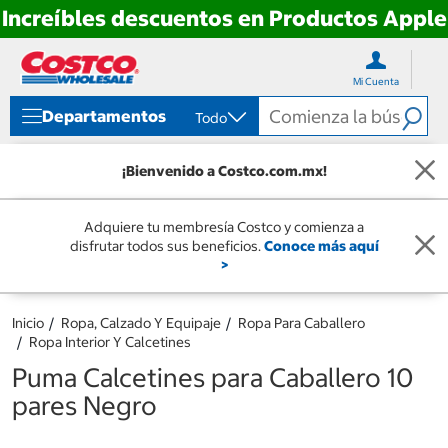
Increíbles descuentos en Productos Apple
Ir
Ir
directo
directo
Mi Cuenta
al
al
contenido
menú
Departamentos
Todo
de
navegación
¡Bienvenido a Costco.com.mx!
Adquiere tu membresía Costco y comienza a
disfrutar todos sus beneficios.
Conoce más aquí
>
Inicio
Ropa, Calzado Y Equipaje
Ropa Para Caballero
Ropa Interior Y Calcetines
Puma Calcetines para Caballero 10
pares Negro