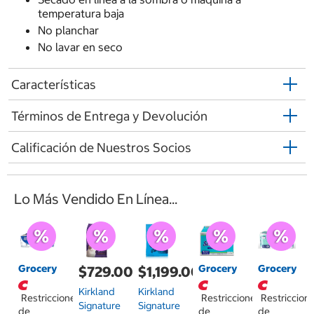
temperatura baja
No planchar
No lavar en seco
Características
Términos de Entrega y Devolución
Calificación de Nuestros Socios
Lo Más Vendido En Línea...
Grocery
Grocery
Grocery
$729.00
$1,199.00
Kirkland
Kirkland
Restricciones
Restricciones
Restriccion
Signature
Signature
de
de
de