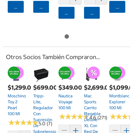
Agregar
Agregar
Agrega
Agregar
Agregar
Otros Socios También Compraron...
$1,299.00
$699.00
$349.00
$2,699.00
$1,099.
Moschino
Tripp-
Nautica
Mac
Montblanc
Toy 2
Lite,
Voyage
Sports
Explorer
Pearl
Regulador
100 Ml
Carrito
100 Ml
100 Ml
Con
Plegable
★
★
★
★
★
★
★
★
★
★
★
★
★
★
★
★
4.6 (271)
Supresión
Deluxe
★
★
★
★
★
★
★
★
★
★
5.0 (7)
De
XL Con
Sobretensiones
Red De