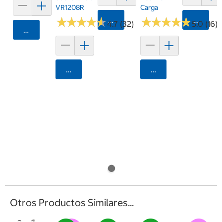
VR1208R
Carga
★
★
★
★
★
★
★
★
★
★
Agregar
★
★
★
★
★
★
★
★
★
★
Agrega
4.7 (32)
5.0 (16)
Agregar
Agregar
Agregar
Otros Productos Similares...