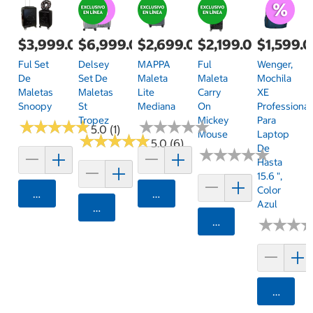
$3,999.00
$6,999.00
$2,699.00
$2,199.00
$1,599.
Ful Set
Delsey
MAPPA
Ful
Wenger,
De
Set De
Maleta
Maleta
Mochila
Maletas
Maletas
Lite
Carry
XE
Snoopy
St
Mediana
On
Professional
Tropez
Mickey
Para
★
★
★
★
★
★
★
★
★
★
★
★
★
★
★
★
★
★
★
★
5.0 (1)
Mouse
Laptop
★
★
★
★
★
★
★
★
★
★
5.0 (6)
De
★
★
★
★
★
★
★
★
★
★
Hasta
15.6 ",
Color
Agregar
Agregar
Azul
Agregar
Agregar
★
★
★
★
★
★
Agrega