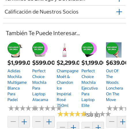
Calificación de Nuestros Socios
También Te Puede Interesar...
$1,999.00
$599.00
$2,299.00
$1,199.00
$639.0
Adidas
Perfect
Champagne
Perfect
Out Of
Mochila
Choice
Moët &
Choice
The
Multigame
Mochila
Chandon
Mochila
Woods
Blanca
Para
Ice
Ejecutiva
Lonchera
Para
Laptop
Impérial
Para
On The
Padel
Atacama
Rosé
Laptop
Move
750ml
Elite
★
★
★
★
★
★
★
★
★
★
★
★
★
★
★
★
★
★
★
★
★
★
★
★
★
★
★
★
★
★
★
★
★
★
★
★
★
★
★
★
★
★
★
★
★
★
5.0 (2)