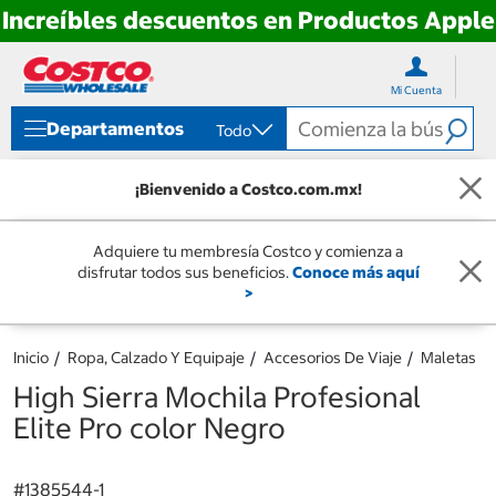
Increíbles descuentos en Productos Apple
Ir
Ir
directo
directo
Mi Cuenta
al
al
contenido
menú
Departamentos
Todo
de
navegación
¡Bienvenido a Costco.com.mx!
Adquiere tu membresía Costco y comienza a
disfrutar todos sus beneficios.
Conoce más aquí
>
Inicio
Ropa, Calzado Y Equipaje
Accesorios De Viaje
Maletas
High Sierra Mochila Profesional
Elite Pro color Negro
#
1385544-1