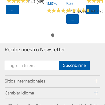
★
★
★
★
★
★
★
★
★
★
★
★
★
★
★
★
4.7 (415)
Pzas
15.87kg
★
★
★
★
★
★
★
★
★
★
★
★
★
★
★
★
★
★
★
★
Seleccionar Código Postal
Selecci
4.8 (175)
4.7 (1107)
Seleccionar Código
Recibe nuestro Newsletter
Sitios Internacionales
Cambiar Idioma