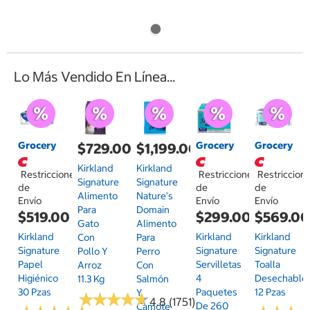
Lo Más Vendido En Línea...
Grocery
Grocery
Grocery
$729.00
$1,199.00
Kirkland
Kirkland
Restricciones
Restricciones
Restriccion
Signature
Signature
de
de
de
Alimento
Nature's
Envío
Envío
Envío
Para
Domain
$519.00
$299.00
$569.0
Gato
Alimento
Kirkland
Kirkland
Kirkland
Con
Para
Signature
Signature
Signature
Pollo Y
Perro
Papel
Servilletas
Toalla
Arroz
Con
Higiénico
4
Desechable
11.3 Kg
Salmón
30 Pzas
Paquetes
12 Pzas
Y
★
★
★
★
★
★
★
★
★
★
4.8 (1751)
De 260
Camote