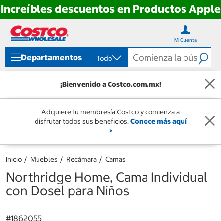
Increíbles descuentos en Productos Apple
Ir
Ir
directo
directo
Mi Cuenta
al
al
contenido
menú
Departamentos
Todo
de
navegación
¡Bienvenido a Costco.com.mx!
Adquiere tu membresía Costco y comienza a
disfrutar todos sus beneficios.
Conoce más aquí
>
Inicio
Muebles
Recámara
Camas
Northridge Home, Cama Individual
con Dosel para Niños
#
1862055