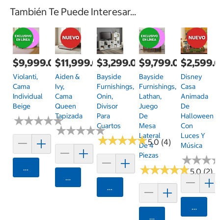
También Te Puede Interesar...
$9,999.00
$11,999.00
$3,299.00
$9,799.00
$2,599.
Violanti,
Aiden &
Bayside
Bayside
Disney
Cama
Ivy,
Furnishings,
Furnishings,
Casa
Individual
Cama
Onin,
Lathan,
Animada
Beige
Queen
Divisor
Juego
De
Tapizada
Para
De
Halloween
★
★
★
★
★
★
★
★
★
★
Cuartos
Mesa
Con
★
★
★
★
★
★
★
★
★
★
Lateral
Luces Y
★
★
★
★
★
★
★
★
★
★
5.0 (4)
De 4
Música
Piezas
★
★
★
★
★
★
Agregar
★
★
★
★
★
★
★
★
★
★
5.0 (2)
Agregar
Agregar
Agrega
Agregar