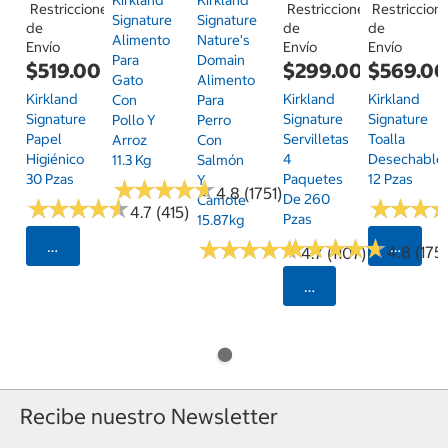
Restricciones
Restricciones
Restriccion
Signature
Signature
de
de
de
Alimento
Nature's
Envío
Envío
Envío
Para
Domain
$519.00
$299.00
$569.0
Gato
Alimento
Kirkland
Kirkland
Kirkland
Con
Para
Signature
Signature
Signature
Pollo Y
Perro
Papel
Servilletas
Toalla
Arroz
Con
Higiénico
4
Desechable
11.3 Kg
Salmón
30 Pzas
Paquetes
12 Pzas
Y
★
★
★
★
★
★
★
★
★
★
4.8 (1751)
De 260
Camote
★
★
★
★
★
★
★
★
★
★
★
★
★
★
★
★
4.7 (415)
Pzas
15.87kg
★
★
★
★
★
★
★
★
★
★
★
★
★
★
★
★
★
★
★
★
Seleccionar Código Postal
Selecci
4.8 (175)
4.7 (1107)
Seleccionar Código
Recibe nuestro Newsletter