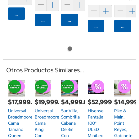
Agregar
Agregar
Agregar
Agregar
Agrega
Otros Productos Similares...
$17,999.00
$19,999.00
$4,999.00
$52,999.00
$14,999
Universal
Universal
SunVilla,
Hisense
Pike &
Broadmoore,
Broadmoore,
Sombrilla
Pantalla
Main,
Cama
Cama
Cabana
100"
Point
Tamaño
King
De 3m
ULED
Reyes,
Queen
Con
Con
MiniLed
Gabinete