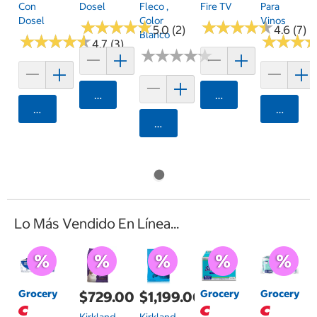
Con
Dosel
Fleco ,
Fire TV
Para
Dosel
Color
Vinos
★
★
★
★
★
★
★
★
★
★
★
★
★
★
★
★
★
★
★
★
5.0 (2)
4.6 (7)
Blanco
★
★
★
★
★
★
★
★
★
★
★
★
★
★
★
★
4.7 (3)
★
★
★
★
★
★
★
★
★
★
Agregar
Agregar
Agregar
Agrega
Agregar
Lo Más Vendido En Línea...
Grocery
Grocery
Grocery
$729.00
$1,199.00
Kirkland
Kirkland