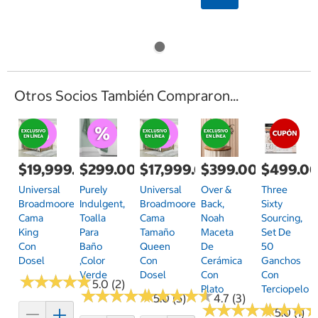
Otros Socios También Compraron...
$19,999.00
$299.00
$17,999.00
$399.00
$499.0
Universal
Purely
Universal
Over &
Three
Broadmoore,
Indulgent,
Broadmoore,
Back,
Sixty
Cama
Toalla
Cama
Noah
Sourcing,
King
Para
Tamaño
Maceta
Set De
Con
Baño
Queen
De
50
Dosel
,Color
Con
Cerámica
Ganchos
Verde
Dosel
Con
Con
★
★
★
★
★
★
★
★
★
★
5.0 (2)
Plato
Terciopelo
★
★
★
★
★
★
★
★
★
★
★
★
★
★
★
★
★
★
★
★
5.0 (5)
4.7 (3)
★
★
★
★
★
★
★
★
★
★
★
★
★
★
★
★
5.0 (1)