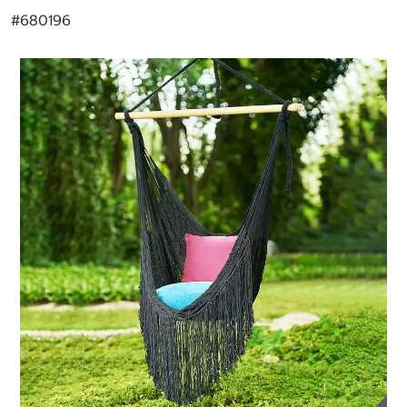
#
680196