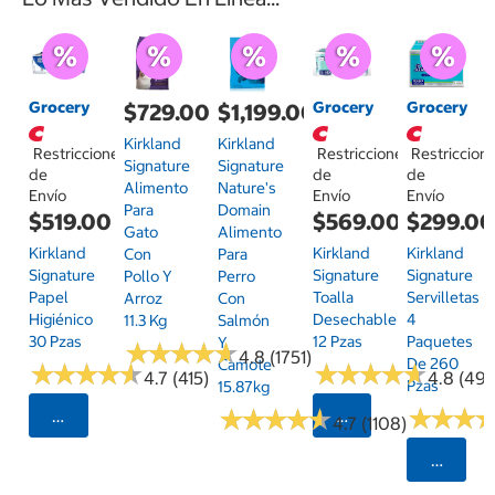
Grocery
Grocery
Grocery
$729.00
$1,199.00
Kirkland
Kirkland
Restricciones
Restricciones
Restriccion
Signature
Signature
de
de
de
Alimento
Nature's
Envío
Envío
Envío
Para
Domain
$519.00
$569.00
$299.0
Gato
Alimento
Kirkland
Kirkland
Kirkland
Con
Para
Signature
Signature
Signature
Pollo Y
Perro
Papel
Toalla
Servilletas
Arroz
Con
Higiénico
Desechable
4
11.3 Kg
Salmón
30 Pzas
12 Pzas
Paquetes
Y
★
★
★
★
★
★
★
★
★
★
4.8 (1751)
De 260
Camote
★
★
★
★
★
★
★
★
★
★
★
★
★
★
★
★
★
★
★
★
4.7 (415)
4.8 (497
Pzas
15.87kg
★
★
★
★
★
★
★
★
★
★
★
★
★
★
★
★
Seleccionar Código Postal
Seleccionar Código
4.7 (1108)
Selecci