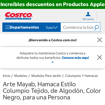
Increíbles descuentos en Productos Apple
Ir
Ir
directo
directo
Mi Cuenta
al
al
contenido
menú
Departamentos
Todo
de
navegación
¡Bienvenido a Costco.com.mx!
Adquiere tu membresía Costco y comienza a
disfrutar todos sus beneficios.
Conoce más aquí
>
Inicio
Muebles
Muebles Para Jardín
Columpios Y Hamacas
Arte Mayab, Hamaca Estilo
Columpio Tejido, de Algodón, Color
Negro, para una Persona