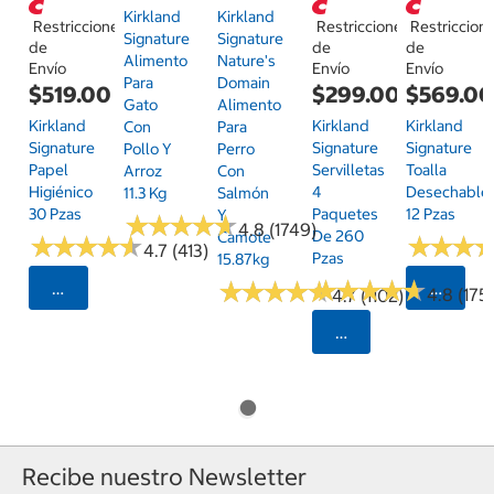
Kirkland
Kirkland
Restricciones
Restricciones
Restriccion
Signature
Signature
de
de
de
Alimento
Nature's
Envío
Envío
Envío
Para
Domain
$519.00
$299.00
$569.0
Gato
Alimento
Kirkland
Kirkland
Kirkland
Con
Para
Signature
Signature
Signature
Pollo Y
Perro
Papel
Servilletas
Toalla
Arroz
Con
Higiénico
4
Desechable
11.3 Kg
Salmón
30 Pzas
Paquetes
12 Pzas
Y
★
★
★
★
★
★
★
★
★
★
4.8 (1749)
De 260
Camote
★
★
★
★
★
★
★
★
★
★
★
★
★
★
★
★
4.7 (413)
Pzas
15.87kg
★
★
★
★
★
★
★
★
★
★
★
★
★
★
★
★
★
★
★
★
Seleccionar Código Postal
Selecci
4.8 (175)
4.7 (1102)
Seleccionar Código
Recibe nuestro Newsletter