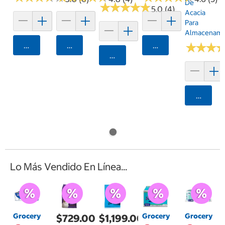
De
★
★
★
★
★
★
★
★
★
★
5.0 (4)
Acacia
Para
Almacenami
Agregar
Agregar
Agregar
★
★
★
★
★
★
Agregar
Agrega
Lo Más Vendido En Línea...
Grocery
Grocery
Grocery
$729.00
$1,199.00