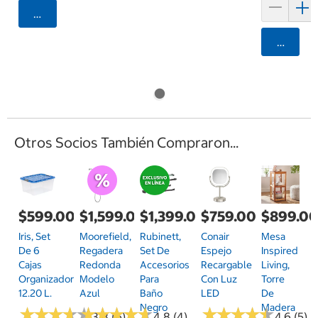
Agregar
Agrega
Otros Socios También Compraron...
$599.00
$1,599.00
$1,399.00
$759.00
$899.0
Iris, Set
Moorefield,
Rubinett,
Conair
Mesa
De 6
Regadera
Set De
Espejo
Inspired
Cajas
Redonda
Accesorios
Recargable
Living,
Organizadoras
Modelo
Para
Con Luz
Torre
12.20 L.
Azul
Baño
LED
De
Negro
Madera
★
★
★
★
★
★
★
★
★
★
★
★
★
★
★
★
★
★
★
★
★
★
★
★
★
★
★
★
★
★
3.8 (6)
4.8 (4)
4.6 (5)