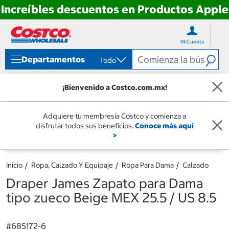
Increíbles descuentos en Productos Apple
Ir
Ir
directo
directo
Mi Cuenta
al
al
contenido
menú
Departamentos
Todo
de
navegación
¡Bienvenido a Costco.com.mx!
Adquiere tu membresía Costco y comienza a
disfrutar todos sus beneficios.
Conoce más aquí
>
Inicio
Ropa, Calzado Y Equipaje
Ropa Para Dama
Calzado
Draper James Zapato para Dama
tipo zueco Beige MEX 25.5 / US 8.5
#
685172-6