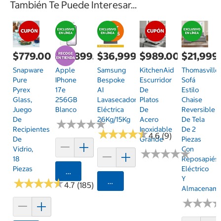
También Te Puede Interesar...
$779.00
$14,899.00
$36,999.00
$989.00
$21,999
Snapware
Apple
Samsung
KitchenAid
Thomasville,
Pure
IPhone
Bespoke
Escurridor
Sofá
Pyrex
17e
AI
De
Estilo
Glass,
256GB
Lavasecadora
Platos
Chaise
Juego
Blanco
Eléctrica
De
Reversible
De
26Kg/15Kg
Acero
De Tela
★
★
★
★
★
★
★
★
★
★
Recipientes
Inoxidable
De 2
★
★
★
★
★
★
★
★
★
★
4.6 (9)
De
Grande
Piezas
Vidrio,
Con
★
★
★
★
★
★
★
★
★
★
18
Reposapiés
Piezas
Eléctrico
Agregar
Y
★
★
★
★
★
★
★
★
★
★
Agregar
4.7 (185)
Almacenami
★
★
★
★
★
★