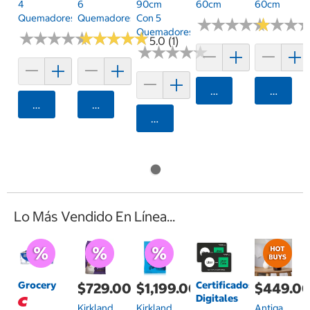
4
6
90cm
60cm
60cm
Quemadores
Quemadores
Con 5
★
★
★
★
★
★
★
★
★
★
★
★
★
★
★
★
Quemadores
★
★
★
★
★
★
★
★
★
★
★
★
★
★
★
★
★
★
★
★
5.0 (1)
★
★
★
★
★
★
★
★
★
★
Agregar
Agrega
Agregar
Agregar
Agregar
Lo Más Vendido En Línea...
Grocery
Certificados
$729.00
$1,199.00
$449.0
Digitales
Kirkland
Kirkland
Antiga