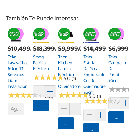
También Te Puede Interesar...
$10,499.00
$18,399.00
$9,999.00
$14,499.00
$6,999.
Teka
Smeg
Thor
Teka
Teka
Lavavajillas
Parrilla
Kitchen
Estufa
Campana
60cm 13
Eléctrica
Parrilla
De Gas
De
Servicios
Eléctrica
Empotrable
Pared
★
★
★
★
★
★
★
★
★
★
5.0 (1)
Libre
4
Con 6
76cm
Instalación
Quemadores
Quemadores
★
★
★
★
★
★
76cm
★
★
★
★
★
★
★
★
★
★
★
★
★
★
★
★
★
★
★
★
4.1 (28)
5.0 (1)
★
★
★
★
★
★
★
★
★
★
4.4 (48)
Agregar
Agotado
Agrega
Agregar
Agregar