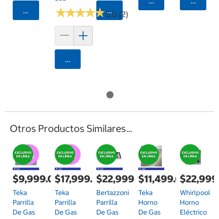
Agregar
Agrega
Agregar
★
★
★
★
★
★
★
★
★
★
Agregar
5.0 (2)
Agregar
Otros Productos Similares...
$9,999.00
$17,999.00
$22,999.00
$11,499.00
$22,999
Teka
Teka
Bertazzoni
Teka
Whirlpool
Parrilla
Parrilla
Parrilla
Horno
Horno
De Gas
De Gas
De Gas
De Gas
Eléctrico