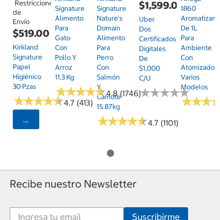
Restricciones
$1,599.00
Signature
Signature
1860
de
Alimento
Nature's
Aromatizant
Uber
Envío
Para
Domain
De 1L
Dos
$519.00
Gato
Alimento
Para
Certificados
Kirkland
Con
Para
Ambiente
Digitales
Signature
Pollo Y
Perro
Con
De
Papel
Arroz
Con
Atomizador,
$1,000
Higiénico
11.3 Kg
Salmón
Varios
C/u
30 Pzas
Y
Modelos
★
★
★
★
★
★
★
★
★
★
★
★
★
★
★
★
★
★
★
★
4.8 (1746)
Camote
★
★
★
★
★
★
★
★
★
★
★
★
★
★
★
★
4.7 (413)
15.87kg
★
★
★
★
★
★
★
★
★
★
Seleccionar Código Postal
4.7 (1101)
Recibe nuestro Newsletter