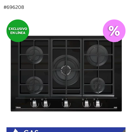
#
696208