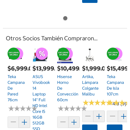
Otros Socios También Compraron...
$6,999.00
$13,999.00
$10,499.00
$1,999.00
$15,499
Teka
ASUS
Hisense
Artika,
Teka
Campana
Vivobook
Horno
Lámpara
Campana
De
14
De
Colgante
De Isla
Pared
Laptop
Convección
Malibu
107cm
76cm
14" Full
60cm
★
★
★
★
★
★
★
★
★
★
★
★
★
★
★
★
4.8 (9)
HD Intel
★
★
★
★
★
★
★
★
★
★
★
★
★
★
★
★
★
★
★
★
Core I5
16GB
512GB
SSD