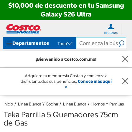
$10,000 de descuento en tu Samsung
Galaxy S26 Ultra
Ir
Ir
directo
directo
Mi Cuenta
al
al
contenido
menú
Departamentos
Todo
de
navegación
¡Bienvenido a Costco.com.mx!
Adquiere tu membresía Costco y comienza a
disfrutar todos sus beneficios.
Conoce más aquí
>
Inicio
Línea Blanca Y Cocina
Línea Blanca
Hornos Y Parrillas
Teka Parrilla 5 Quemadores 75cm
de Gas