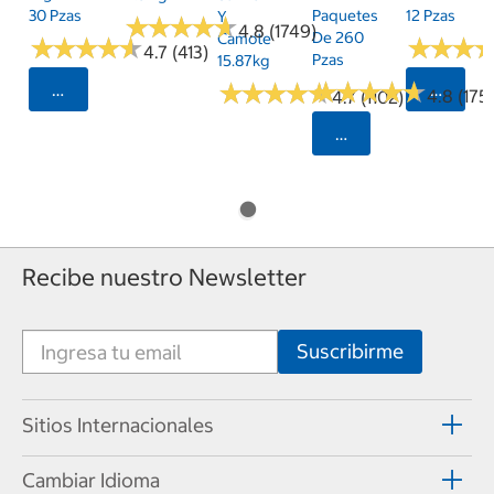
30 Pzas
Paquetes
12 Pzas
Y
★
★
★
★
★
★
★
★
★
★
4.8 (1749)
De 260
Camote
★
★
★
★
★
★
★
★
★
★
★
★
★
★
★
★
4.7 (413)
Pzas
15.87kg
★
★
★
★
★
★
★
★
★
★
★
★
★
★
★
★
★
★
★
★
Seleccionar Código Postal
Selecci
4.8 (175)
4.7 (1102)
Seleccionar Código
Recibe nuestro Newsletter
Sitios Internacionales
Cambiar Idioma