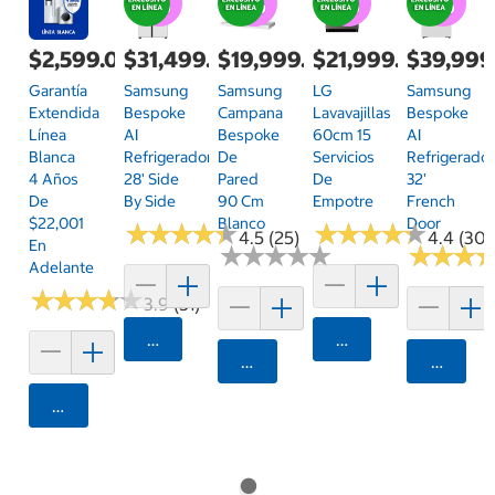
$2,599.00
$31,499.00
$19,999.00
$21,999.00
$39,999
Garantía
Samsung
Samsung
LG
Samsung
Extendida
Bespoke
Campana
Lavavajillas
Bespoke
Línea
AI
Bespoke
60cm 15
AI
Blanca
Refrigerador
De
Servicios
Refrigerado
4 Años
28' Side
Pared
De
32'
De
By Side
90 Cm
Empotre
French
$22,001
Blanco
Door
★
★
★
★
★
★
★
★
★
★
★
★
★
★
★
★
★
★
★
★
4.5 (25)
4.4 (30)
En
★
★
★
★
★
★
★
★
★
★
★
★
★
★
★
★
Adelante
★
★
★
★
★
★
★
★
★
★
3.9 (51)
Agregar
Agregar
Agregar
Agrega
Agregar