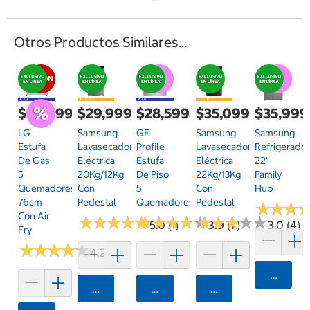
Otros Productos Similares...
$26,499.00
$29,999.00
$28,599.00
$35,099.00
$35,999
LG
Samsung
GE
Samsung
Samsung
Estufa
Lavasecadora
Profile
Lavasecadora
Refrigerado
De Gas
Eléctrica
Estufa
Eléctrica
22'
5
20Kg/12Kg
De Piso
22Kg/13Kg
Family
Quemadores
Con
5
Con
Hub
76cm
Pedestal
Quemadores
Pedestal
★
★
★
★
★
★
Con Air
★
★
★
★
★
★
★
★
★
★
★
★
★
★
★
★
★
★
★
★
★
★
★
★
★
★
★
★
★
★
5.0 (1)
3.9 (7)
3.0 (4)
Fry
★
★
★
★
★
★
★
★
★
★
4.2 (48)
Agrega
Agregar
Agregar
Agregar