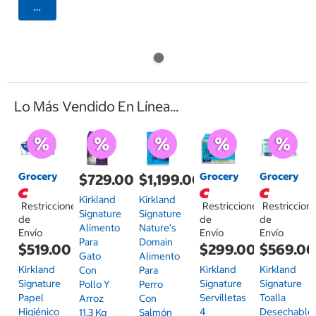
Agregar
Lo Más Vendido En Línea...
Grocery
Grocery
Grocery
$729.00
$1,199.00
Kirkland
Kirkland
Restricciones
Restricciones
Restriccion
Signature
Signature
de
de
de
Alimento
Nature's
Envío
Envío
Envío
Para
Domain
$519.00
$299.00
$569.0
Gato
Alimento
Kirkland
Kirkland
Kirkland
Con
Para
Signature
Signature
Signature
Pollo Y
Perro
Papel
Servilletas
Toalla
Arroz
Con
Higiénico
4
Desechable
11.3 Kg
Salmón