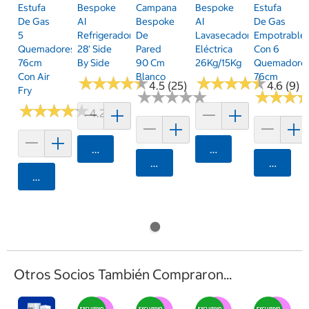
Estufa
Bespoke
Campana
Bespoke
Estufa
De Gas
AI
Bespoke
AI
De Gas
5
Refrigerador
De
Lavasecadora
Empotrable
Quemadores
28' Side
Pared
Eléctrica
Con 6
76cm
By Side
90 Cm
26Kg/15Kg
Quemadore
Con Air
Blanco
76cm
★
★
★
★
★
★
★
★
★
★
★
★
★
★
★
★
★
★
★
★
4.5 (25)
4.6 (9)
Fry
★
★
★
★
★
★
★
★
★
★
★
★
★
★
★
★
★
★
★
★
★
★
★
★
★
★
4.2 (48)
Agregar
Agregar
Agregar
Agrega
Agregar
Otros Socios También Compraron...