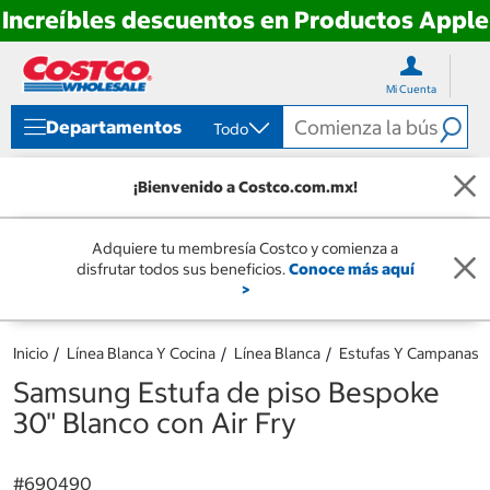
Increíbles descuentos en Productos Apple
Ir
Ir
directo
directo
Mi Cuenta
al
al
contenido
menú
Departamentos
Todo
de
navegación
¡Bienvenido a Costco.com.mx!
Adquiere tu membresía Costco y comienza a
disfrutar todos sus beneficios.
Conoce más aquí
>
Inicio
Línea Blanca Y Cocina
Línea Blanca
Estufas Y Campanas
Samsung Estufa de piso Bespoke
30" Blanco con Air Fry
#
690490