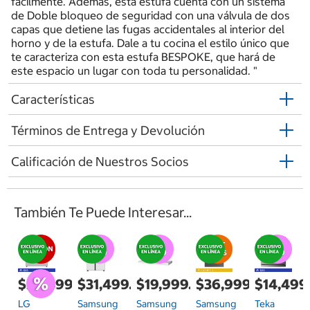
fácilmente. Además, esta estufa cuenta con un sistema
de Doble bloqueo de seguridad con una válvula de dos
capas que detiene las fugas accidentales al interior del
horno y de la estufa. Dale a tu cocina el estilo único que
te caracteriza con esta estufa BESPOKE, que hará de
este espacio un lugar con toda tu personalidad. "
Características
Términos de Entrega y Devolución
Calificación de Nuestros Socios
También Te Puede Interesar...
$26,499.00
$31,499.00
$19,999.00
$36,999.00
$14,499
LG
Samsung
Samsung
Samsung
Teka