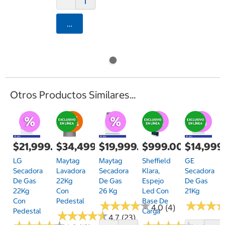
Agregar
Otros Productos Similares...
$21,999.00
$34,499.00
$19,999.00
$999.00
$14,999
LG
Maytag
Maytag
Sheffield
GE
Secadora
Lavadora
Secadora
Klara,
Secadora
De Gas
22Kg
De Gas
Espejo
De Gas
22Kg
Con
26 Kg
Led Con
21Kg
Con
Pedestal
Base De
★
★
★
★
★
★
★
★
★
★
★
★
★
★
★
★
4.0 (4)
Pedestal
Carga
★
★
★
★
★
★
★
★
★
★
4.7 (23)