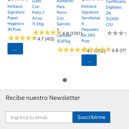
Gato
Alimento
Certificados
Kirkland
Kirkland
Con
Para
Digitales
Signature
Signature
Pollo Y
Perro
De
Papel
Servilletas
Arroz
Con
$1,000
Higiénico
4
11.3 Kg
Salmón
C/u
30 Pzas
Paquetes
Y
★
★
★
★
★
★
★
★
★
★
★
★
★
★
★
★
4.8 (1747)
De 260
Camote
★
★
★
★
★
★
★
★
★
★
4.7 (413)
Pzas
15.87kg
★
★
★
★
★
★
★
★
★
★
★
★
★
★
★
★
★
★
★
★
Seleccionar Código Postal
4.8 (175)
4.7 (1102)
Seleccionar Código
Recibe nuestro Newsletter