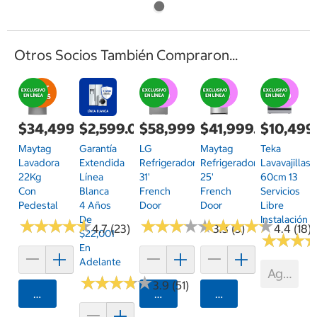
Otros Socios También Compraron...
$34,499.00
$2,599.00
$58,999.00
$41,999.00
$10,499
Maytag
Garantía
LG
Maytag
Teka
Lavadora
Extendida
Refrigerador
Refrigerador
Lavavajillas
22Kg
Línea
31'
25'
60cm 13
Con
Blanca
French
French
Servicios
Pedestal
4 Años
Door
Door
Libre
De
Instalación
★
★
★
★
★
★
★
★
★
★
★
★
★
★
★
★
★
★
★
★
★
★
★
★
★
★
★
★
★
★
4.7 (23)
3.3 (3)
4.4 (18)
$22,001
★
★
★
★
★
★
En
Adelante
Agotad
★
★
★
★
★
★
★
★
★
★
3.9 (51)
Agregar
Agregar
Agregar