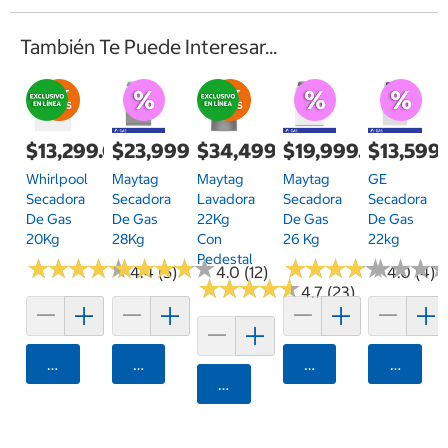
También Te Puede Interesar...
$13,299.00
$23,999.00
$34,499.00
$19,999.00
$13,599
Whirlpool
Maytag
Maytag
Maytag
GE
Secadora
Secadora
Lavadora
Secadora
Secadora
De Gas
De Gas
22Kg
De Gas
De Gas
20Kg
28Kg
Con
26 Kg
22kg
Pedestal
★
★
★
★
★
★
★
★
★
★
★
★
★
★
★
★
★
★
★
★
★
★
★
★
★
★
★
★
★
★
★
★
★
★
★
★
4.4 (5)
4.0 (12)
4.0 (4)
★
★
★
★
★
★
★
★
★
★
4.7 (23)
Agregar
Agregar
Agregar
Agrega
Agregar