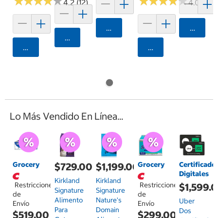
★
★
★
★
★
★
★
★
★
★
★
★
★
★
★
★
★
★
★
★
4.2 (12)
4.0 (4)
Agregar
Agrega
Agregar
Agregar
Agregar
Lo Más Vendido En Línea...
Grocery
Grocery
Certificado
$729.00
$1,199.00
Digitales
Kirkland
Kirkland
Restricciones
Restricciones
$1,599.
Signature
Signature
de
de
Alimento
Nature's
Uber
Envío
Envío
Para
Domain
Dos
$519.00
$299.00