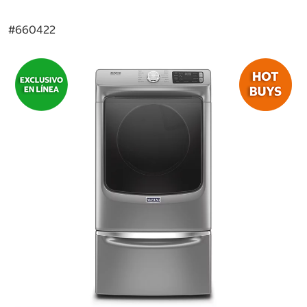
#
660422