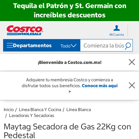
Tequila el Patrón y St. Germain con
increíbles descuentos
Ir
Ir
directo
directo
Mi Cuenta
al
al
contenido
menú
Departamentos
Todo
de
navegación
¡Bienvenido a Costco.com.mx!
Adquiere tu membresía Costco y comienza a
disfrutar todos sus beneficios.
Conoce más aquí
>
Inicio
Línea Blanca Y Cocina
Línea Blanca
Lavadoras Y Secadoras
Maytag Secadora de Gas 22Kg con
Pedestal