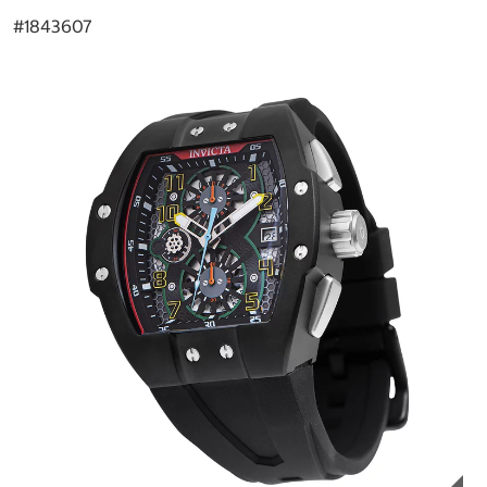
#
1843607