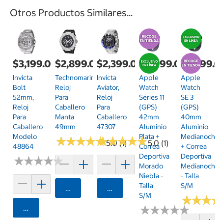
Otros Productos Similares...
$3,199.00
$2,899.00
$2,399.00
$8,999.00
$5,299.
Invicta
Technomarine,
Invicta
Apple
Apple
Bolt
Reloj
Aviator,
Watch
Watch
52mm,
Para
Reloj
Series 11
SE 3
Reloj
Caballero
Para
(GPS)
(GPS)
Para
Manta
Caballero
42mm
40mm
Caballero
49mm
47307
Aluminio
Aluminio
Modelo
Plata +
Medianoche
★
★
★
★
★
★
★
★
★
★
★
★
★
★
★
★
★
★
★
★
5.0 (1)
5.0 (1)
48864
Correa
+ Correa
Deportiva
Deportiva
★
★
★
★
★
★
★
★
★
★
Morado
Medianoche
Niebla -
- Talla
Talla
S/M
Agregar
Agregar
S/M
★
★
★
★
★
★
Agregar
★
★
★
★
★
★
★
★
★
★