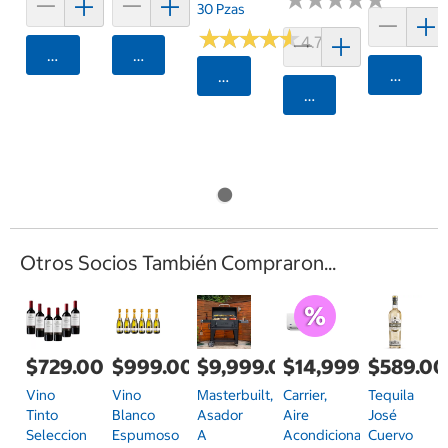
30 Pzas
★
★
★
★
★
★
★
★
★
★
4.7 (413)
Agregar
Agregar
Agrega
Seleccionar Código Postal
Agregar
Otros Socios También Compraron...
$729.00
$999.00
$9,999.00
$14,999.00
$589.00
Vino
Vino
Masterbuilt,
Carrier,
Tequila
Tinto
Blanco
Asador
Aire
José
Seleccion
Espumoso
A
Acondicionado
Cuervo