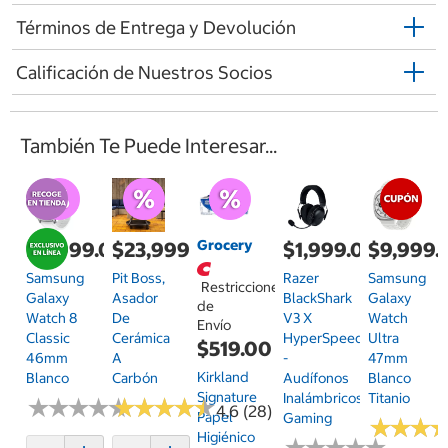
Términos de Entrega y Devolución
Calificación de Nuestros Socios
También Te Puede Interesar...
Grocery
$6,999.00
$23,999.00
$1,999.00
$9,999.
Samsung
Pit Boss,
Razer
Samsung
Restricciones
Galaxy
Asador
BlackShark
Galaxy
de
Watch 8
De
V3 X
Watch
Envío
Classic
Cerámica
HyperSpeed
Ultra
$519.00
46mm
A
-
47mm
Kirkland
Blanco
Carbón
Audífonos
Blanco
Signature
Inalámbricos
Titanio
★
★
★
★
★
★
★
★
★
★
★
★
★
★
★
★
★
★
★
★
4.6 (28)
Papel
Gaming
★
★
★
★
★
★
Higiénico
★
★
★
★
★
★
★
★
★
★