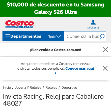
$10,000 de descuento en tu Samsung
Galaxy S26 Ultra
Ir
Ir
directo
directo
Mi Cuenta
al
al
contenido
menú
Departamentos
Todo
de
navegación
¡Bienvenido a Costco.com.mx!
Adquiere tu membresía Costco y comienza a
disfrutar todos sus beneficios.
Conoce más aquí
>
Inicio
Joyería Y Relojes
Relojes
Deportivo
Invicta Racing, Reloj para Caballero
48027