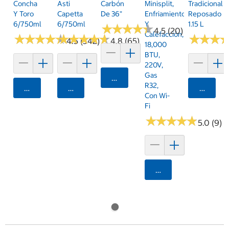
Concha
Asti
Carbón
Minisplit,
Tradicional
Y Toro
Capetta
De 36"
Enfriamiento
Reposado
6/750ml
6/750ml
Y
1.15 L
★
★
★
★
★
★
★
★
★
★
4.5 (20)
Calefacción,
★
★
★
★
★
★
★
★
★
★
★
★
★
★
★
★
★
★
★
★
★
★
★
★
★
★
4.5 (342)
4.8 (65)
18,000
BTU,
220V,
Gas
Agregar
R32,
Agregar
Agregar
Agrega
Con Wi-
Fi
★
★
★
★
★
★
★
★
★
★
5.0 (9)
Agregar