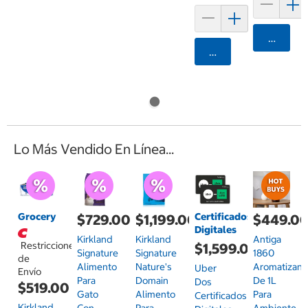
Agrega
Agregar
Lo Más Vendido En Línea...
Grocery
Certificados
$729.00
$1,199.00
$449.0
Digitales
Kirkland
Kirkland
Antiga
Restricciones
$1,599.00
Signature
Signature
1860
de
Alimento
Nature's
Aromatizant
Uber
Envío
Para
Domain
De 1L
Dos
$519.00
Gato
Alimento
Para
Certificados
Kirkland