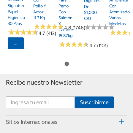
Con
Para
Ambiente
Digitales
Signature
Pollo Y
Perro
Con
De
Papel
Arroz
Con
Atomizador,
$1,000
Higiénico
11.3 Kg
Salmón
Varios
C/u
30 Pzas
Y
Modelos
★
★
★
★
★
★
★
★
★
★
★
★
★
★
★
★
★
★
★
★
4.8 (1746)
Camote
★
★
★
★
★
★
★
★
★
★
★
★
★
★
★
★
4.7 (413)
15.87kg
★
★
★
★
★
★
★
★
★
★
Seleccionar Código Postal
4.7 (1101)
Recibe nuestro Newsletter
Sitios Internacionales