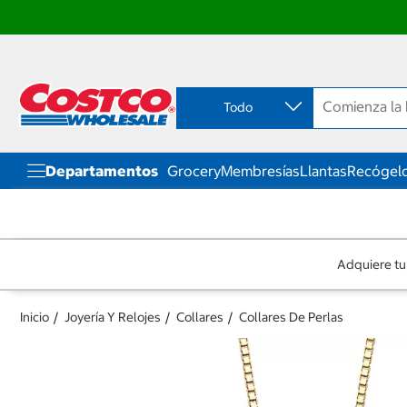
Ir
Ir
directo
directo
al
al
contenido
menú
Todo
de
navegación
Departamentos
Grocery
Membresías
Llantas
Recógelo
Adquiere tu
Inicio
Joyería Y Relojes
Collares
Collares De Perlas