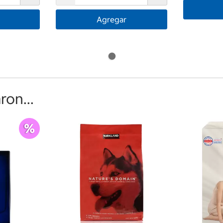
Agregar
on...