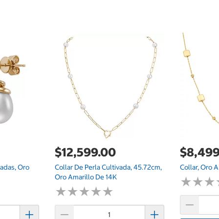
$12,599.00
$8,499
vadas, Oro
Collar De Perla Cultivada, 45.72cm,
Collar, Oro 
Oro Amarillo De 14K
★
★
★
★
★
★
★
★
★
★
★
★
★
★
★
★