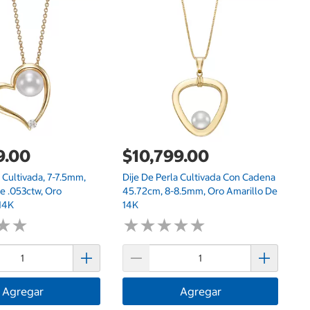
9.00
$10,799.00
$
a Cultivada, 7-7.5mm,
Dije De Perla Cultivada Con Cadena
Co
e .053ctw, Oro
45.72cm, 8-8.5mm, Oro Amarillo De
Or
 14K
14K
★
★
★
★
★
★
★
★
★
★
★
★
★
★
Agregar
Agregar