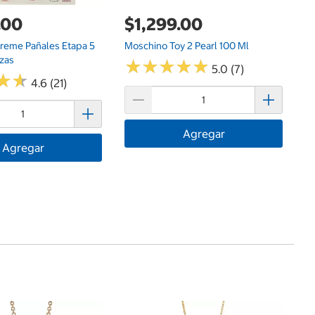
.00
$1,299.00
reme Pañales Etapa 5
Moschino Toy 2 Pearl 100 Ml
Pzas
★
★
★
★
★
★
★
★
★
★
5.0 (7)
★
★
★
★
4.6 (21)
Agregar
Agregar