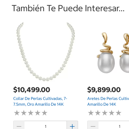
También Te Puede Interesar...
$10,499.00
$9,899.00
Collar De Perlas Cultivadas, 7-
Aretes De Perlas Culti
7.5mm, Oro Amarillo De 14K
Amarillo De 14K
★
★
★
★
★
★
★
★
★
★
★
★
★
★
★
★
★
★
★
★