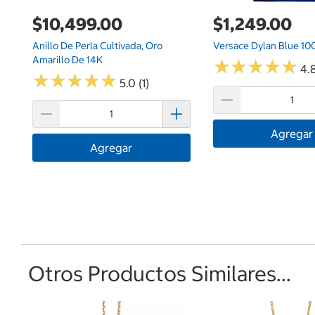
$10,499.00
$1,249.00
Anillo De Perla Cultivada, Oro
Versace Dylan Blue 10
Amarillo De 14K
★
★
★
★
★
★
★
★
★
★
4.
★
★
★
★
★
★
★
★
★
★
5.0 (1)
Agregar
Agregar
Otros Productos Similares...