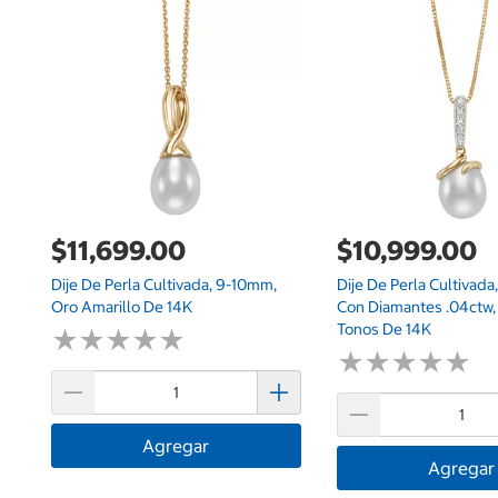
$11,699.00
$10,999.00
Dije De Perla Cultivada, 9-10mm,
Dije De Perla Cultivad
Oro Amarillo De 14K
Con Diamantes .04ctw,
Tonos De 14K
★
★
★
★
★
★
★
★
★
★
★
★
★
★
★
★
★
★
★
★
Agregar
Agregar