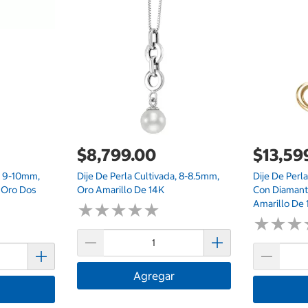
$8,799.00
$13,59
a, 9-10mm,
Dije De Perla Cultivada, 8-8.5mm,
Dije De Perl
 Oro Dos
Oro Amarillo De 14K
Con Diamant
Amarillo De
★
★
★
★
★
★
★
★
★
★
★
★
★
★
★
★
Agregar