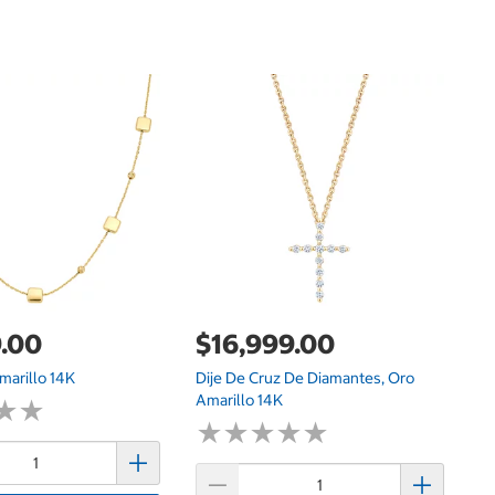
$
Co
.00
$16,999.00
Amarillo 14K
Dije De Cruz De Diamantes, Oro
Amarillo 14K
★
★
★
★
★
★
★
★
★
★
★
★
★
★