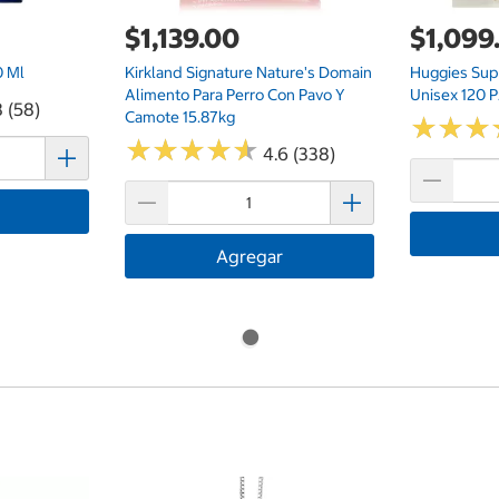
$1,139.00
$1,099
0 Ml
Kirkland Signature Nature's Domain
Huggies Sup
Alimento Para Perro Con Pavo Y
Unisex 120 
8 (58)
Camote 15.87kg
★
★
★
★
★
★
★
★
★
★
★
★
★
★
★
★
4.6 (338)
Agregar