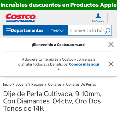
Increíbles descuentos en Productos Apple
Ir
Ir
directo
directo
Mi Cuenta
al
al
contenido
menú
Departamentos
Todo
de
navegación
¡Bienvenido a Costco.com.mx!
Adquiere tu membresía Costco y comienza a
disfrutar todos sus beneficios.
Conoce más aquí
>
Inicio
Joyería Y Relojes
Collares
Collares De Perlas
Dije de Perla Cultivada, 9-10mm,
Con Diamantes .04ctw, Oro Dos
Tonos de 14K