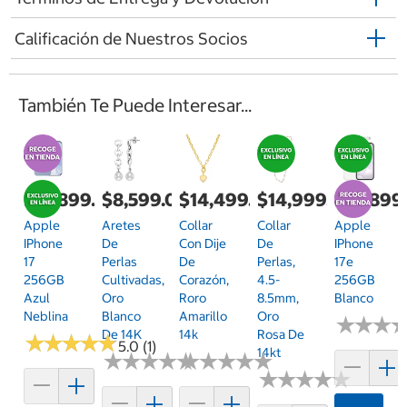
Calificación de Nuestros Socios
También Te Puede Interesar...
$19,899.00
$8,599.00
$14,499.00
$14,999.00
$14,899
Apple
Aretes
Collar
Collar
Apple
IPhone
De
Con Dije
De
IPhone
17
Perlas
De
Perlas,
17e
256GB
Cultivadas,
Corazón,
4.5-
256GB
Azul
Oro
Roro
8.5mm,
Blanco
Neblina
Blanco
Amarillo
Oro
★
★
★
★
★
★
De 14K
14k
Rosa De
★
★
★
★
★
★
★
★
★
★
5.0 (1)
14kt
★
★
★
★
★
★
★
★
★
★
★
★
★
★
★
★
★
★
★
★
★
★
★
★
★
★
★
★
★
★