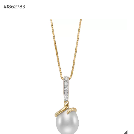
#
1862783