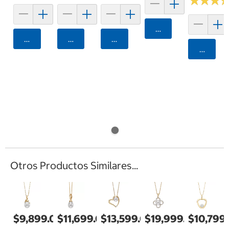
★
★
★
★
★
★
Agregar
Agregar
Agregar
Agregar
Agrega
Otros Productos Similares...
$9,899.00
$11,699.00
$13,599.00
$19,999.00
$10,799