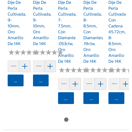
Dije De
Dije De
Dije De
Dije De
Dije De
Perla
Perla
Perla
Perla
Perla
Cultivada,
Cultivada,
Cultivada,
Cultivada,
Cultivada
9-
9-
7-
8-
Con
10mm,
10mm,
7.5mm,
8.5mm,
Cadena
Oro
Oro
Con
Con
45.72cm,
Amarillo
Amarillo
Diamante
Diamantes
8-
De 14K
De 14K
.053ctw,
.19ctw,
8.5mm,
Oro
Oro
Oro
★
★
★
★
★
★
★
★
★
★
★
★
★
★
★
★
★
★
★
★
Amarillo
Amarillo
Amarillo
De 14K
De 14K
De 14K
★
★
★
★
★
★
★
★
★
★
★
★
★
★
★
★
★
★
★
★
★
★
★
★
★
★
Agregar
Agregar
Agregar
Agregar
Agrega