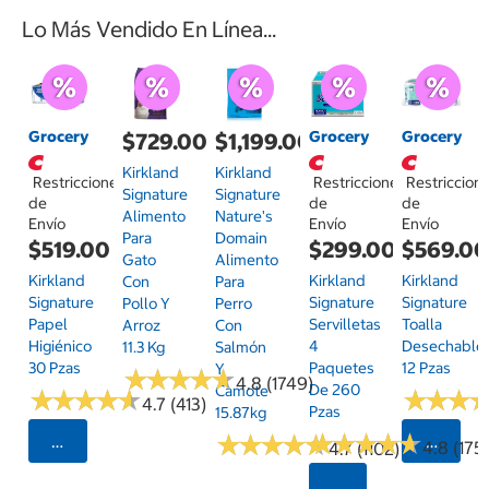
Lo Más Vendido En Línea...
Grocery
Grocery
Grocery
$729.00
$1,199.00
Kirkland
Kirkland
Restricciones
Restricciones
Restriccion
Signature
Signature
de
de
de
Alimento
Nature's
Envío
Envío
Envío
Para
Domain
$519.00
$299.00
$569.0
Gato
Alimento
Kirkland
Kirkland
Kirkland
Con
Para
Signature
Signature
Signature
Pollo Y
Perro
Papel
Servilletas
Toalla
Arroz
Con
Higiénico
4
Desechable
11.3 Kg
Salmón
30 Pzas
Paquetes
12 Pzas
Y
★
★
★
★
★
★
★
★
★
★
4.8 (1749)
De 260
Camote
★
★
★
★
★
★
★
★
★
★
★
★
★
★
★
★
4.7 (413)
Pzas
15.87kg
★
★
★
★
★
★
★
★
★
★
★
★
★
★
★
★
★
★
★
★
Seleccionar Código Postal
Selecci
4.8 (175)
4.7 (1102)
Seleccionar Código