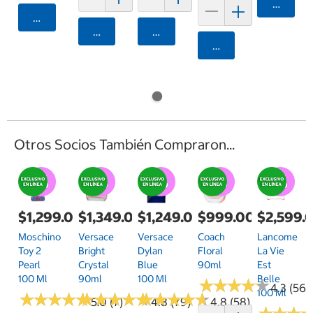
Agrega
Agregar
Agregar
Agregar
Agregar
Otros Socios También Compraron...
$1,299.00
$1,349.00
$1,249.00
$999.00
$2,599.
Moschino
Versace
Versace
Coach
Lancome
Toy 2
Bright
Dylan
Floral
La Vie
Pearl
Crystal
Blue
90ml
Est
100 Ml
90ml
100 Ml
Belle
★
★
★
★
★
★
★
★
★
★
4.3 (56)
100 Ml
★
★
★
★
★
★
★
★
★
★
★
★
★
★
★
★
★
★
★
★
★
★
★
★
★
★
★
★
★
★
5.0 (7)
4.8 (79)
4.8 (58)