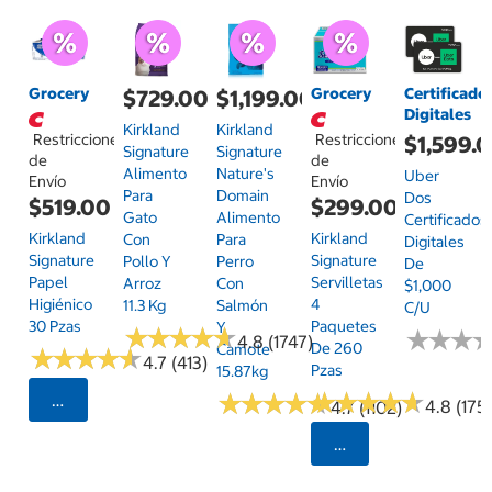
Grocery
Grocery
Certificado
$729.00
$1,199.00
Digitales
Kirkland
Kirkland
Restricciones
Restricciones
$1,599.
Signature
Signature
de
de
Alimento
Nature's
Uber
Envío
Envío
Para
Domain
Dos
$519.00
$299.00
Gato
Alimento
Certificados
Kirkland
Kirkland
Con
Para
Digitales
Signature
Signature
Pollo Y
Perro
De
Papel
Servilletas
Arroz
Con
$1,000
Higiénico
4
11.3 Kg
Salmón
C/u
30 Pzas
Paquetes
Y
★
★
★
★
★
★
★
★
★
★
★
★
★
★
★
★
4.8 (1747)
De 260
Camote
★
★
★
★
★
★
★
★
★
★
4.7 (413)
Pzas
15.87kg
★
★
★
★
★
★
★
★
★
★
★
★
★
★
★
★
★
★
★
★
Seleccionar Código Postal
4.8 (175)
4.7 (1102)
Seleccionar Código