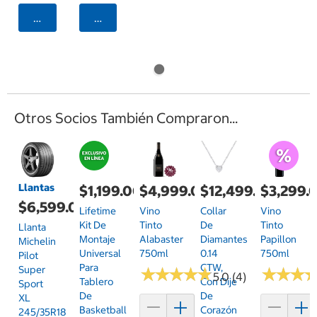
Agregar
Agregar
Otros Socios También Compraron...
Llantas
$1,199.00
$4,999.00
$12,499.00
$3,299.
$6,599.00
Lifetime
Vino
Collar
Vino
Kit De
Tinto
De
Tinto
Llanta
Montaje
Alabaster
Diamantes
Papillon
Michelin
Universal
750ml
0.14
750ml
Pilot
Para
CTW,
Super
★
★
★
★
★
★
★
★
★
★
★
★
★
★
★
★
5.0 (4)
Tablero
Con Dije
Sport
De
De
XL
Basketball
Corazón
245/35R18