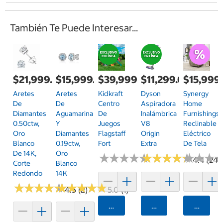
También Te Puede Interesar...
$21,999.00
$15,999.00
$39,999.00
$11,299.00
$15,999
Aretes
Aretes
Kidkraft
Dyson
Synergy
De
De
Centro
Aspiradora
Home
Diamantes
Aguamarina
De
Inalámbrica
Furnishings,
0.50ctw,
Y
Juegos
V8
Reclinable
Oro
Diamantes
Flagstaff
Origin
Eléctrico
Blanco
0.19ctw,
Fort
Extra
De Tela
De 14K,
Oro
★
★
★
★
★
★
★
★
★
★
★
★
★
★
★
★
★
★
★
★
★
★
★
★
★
★
4.4 (24)
Corte
Blanco
Redondo
14K
★
★
★
★
★
★
★
★
★
★
★
★
★
★
★
★
★
★
★
★
4.5 (2)
5.0 (1)
Agregar
Agregar
Agrega