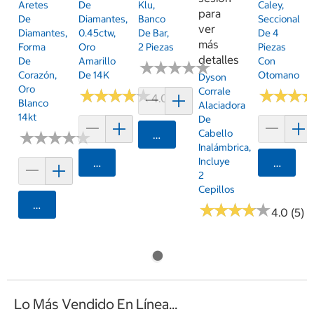
Aretes
De
Klu,
Caley,
para
De
Diamantes,
Banco
Seccional
ver
Diamantes,
0.45ctw,
De Bar,
De 4
más
Forma
Oro
2 Piezas
Piezas
detalles
De
Amarillo
Con
★
★
★
★
★
★
★
★
★
★
Corazón,
De 14K
Otomano
Dyson
Oro
Corrale
★
★
★
★
★
★
★
★
★
★
★
★
★
★
★
★
4.0 (1)
Blanco
Alaciadora
14kt
De
Cabello
★
★
★
★
★
★
★
★
★
★
Agregar
Inalámbrica,
Incluye
Agregar
Agrega
2
Cepillos
Agregar
★
★
★
★
★
★
★
★
★
★
4.0 (5)
Lo Más Vendido En Línea...