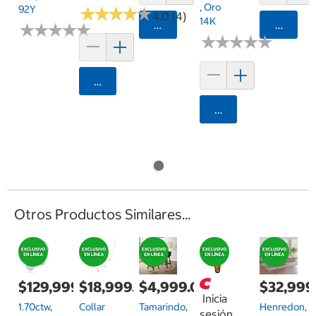
, Oro
92Y
★
★
★
★
★
★
★
★
★
★
4.0 (4)
14K
Agregar
Agrega
★
★
★
★
★
★
★
★
★
★
★
★
★
★
★
★
★
★
★
★
Agregar
Agregar
Otros Productos Similares...
$129,999.00
$18,999.00
$4,999.00
$32,999
Inicia
1.70ctw,
Collar
Tamarindo,
Henredon,
sesión