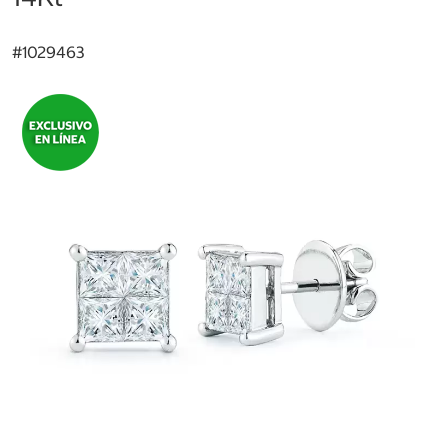
#
1029463