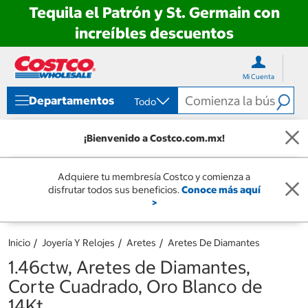
Tequila el Patrón y St. Germain con
increíbles descuentos
Ir
Ir
directo
directo
Mi Cuenta
al
al
contenido
menú
Departamentos
Todo
de
navegación
¡Bienvenido a Costco.com.mx!
Adquiere tu membresía Costco y comienza a
disfrutar todos sus beneficios.
Conoce más aquí
>
Inicio
Joyería Y Relojes
Aretes
Aretes De Diamantes
1.46ctw, Aretes de Diamantes,
Corte Cuadrado, Oro Blanco de
14Kt