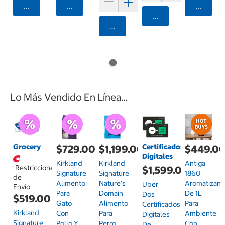
Agregar
Agregar
Agrega
Agregar
Agregar
Lo Más Vendido En Línea...
Grocery
Certificados
$729.00
$1,199.00
$449.0
Digitales
Kirkland
Kirkland
Antiga
Restricciones
$1,599.00
Signature
Signature
1860
de
Alimento
Nature's
Aromatizant
Uber
Envío
Para
Domain
De 1L
Dos
$519.00
Gato
Alimento
Para
Certificados
Kirkland
Con
Para
Ambiente
Digitales
Signature
Pollo Y
Perro
Con
De