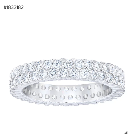
#
1832182