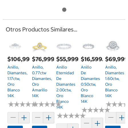
Otros Productos Similares...
$106,999.00
$76,999.00
$55,999.00
$16,599.00
$69,999
Anillo,
Anillo,
Anillo
Anillo
Anillo,
Diamantes,
0.77ctw
Eternidad
De
Diamantes
1.17ctw,
Diamantes,
De
Diamantes
1.60ctw,
Oro
Oro
Diamantes
0.50ctw,
Oro
Blanco
Amarillo
2.00ctw,
Oro
Blanco
14K
14K
Oro
Blanco
14K
Blanco
14K
★
★
★
★
★
★
★
★
★
★
★
★
★
★
★
★
★
★
★
★
★
★
★
★
★
★
14K
★
★
★
★
★
★
★
★
★
★
★
★
★
★
★
★
★
★
★
★