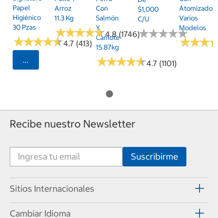
Papel
Arroz
Con
Atomizador,
$1,000
Higiénico
11.3 Kg
Salmón
Varios
C/u
30 Pzas
Y
Modelos
★
★
★
★
★
★
★
★
★
★
★
★
★
★
★
★
★
★
★
★
4.8 (1746)
Camote
★
★
★
★
★
★
★
★
★
★
★
★
★
★
★
★
4.7 (413)
15.87kg
★
★
★
★
★
★
★
★
★
★
Seleccionar Código Postal
4.7 (1101)
Recibe nuestro Newsletter
Sitios Internacionales
Cambiar Idioma