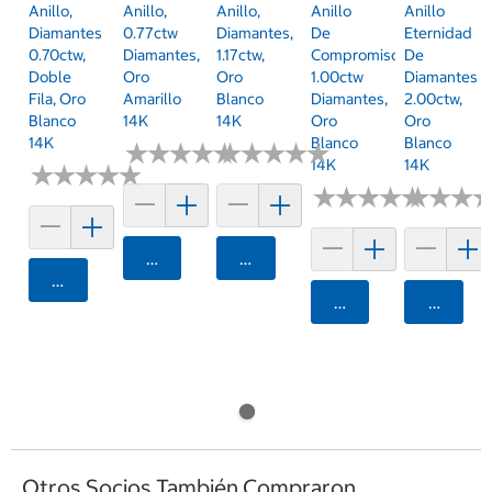
Anillo,
Anillo,
Anillo,
Anillo
Anillo
Diamantes
0.77ctw
Diamantes,
De
Eternidad
0.70ctw,
Diamantes,
1.17ctw,
Compromiso,
De
Doble
Oro
Oro
1.00ctw
Diamantes
Fila, Oro
Amarillo
Blanco
Diamantes,
2.00ctw,
Blanco
14K
14K
Oro
Oro
14K
Blanco
Blanco
★
★
★
★
★
★
★
★
★
★
★
★
★
★
★
★
★
★
★
★
14K
14K
★
★
★
★
★
★
★
★
★
★
★
★
★
★
★
★
★
★
★
★
★
★
★
★
★
★
Agregar
Agregar
Agregar
Agregar
Agrega
Otros Socios También Compraron...