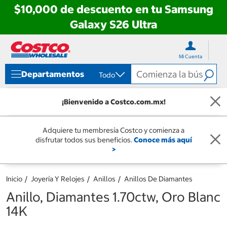
$10,000 de descuento en tu Samsung
Galaxy S26 Ultra
Ir
Ir
directo
directo
Mi Cuenta
al
al
contenido
menú
Departamentos
Todo
de
navegación
¡Bienvenido a Costco.com.mx!
Adquiere tu membresía Costco y comienza a
disfrutar todos sus beneficios.
Conoce más aquí
>
Inicio
Joyería Y Relojes
Anillos
Anillos De Diamantes
Anillo, Diamantes 1.70ctw, Oro Blanc
14K