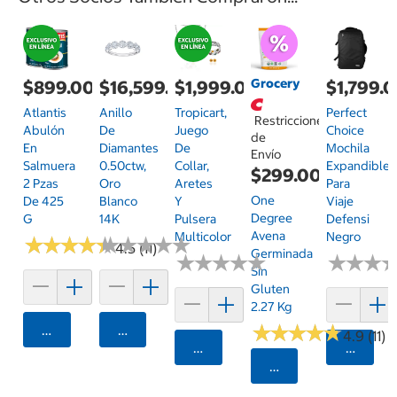
Grocery
$899.00
$16,599.00
$1,999.00
$1,799.
Atlantis
Anillo
Tropicart,
Perfect
Restricciones
Abulón
De
Juego
Choice
de
En
Diamantes
De
Mochila
Envío
Salmuera
0.50ctw,
Collar,
Expandible
$299.00
2 Pzas
Oro
Aretes
Para
One
De 425
Blanco
Y
Viaje
Degree
G
14K
Pulsera
Defensi
Avena
Multicolor
Negro
★
★
★
★
★
★
★
★
★
★
★
★
★
★
★
★
★
★
★
★
4.5 (11)
Germinada
★
★
★
★
★
★
★
★
★
★
★
★
★
★
★
★
Sin
Gluten
2.27 Kg
★
★
★
★
★
★
★
★
★
★
Agregar
Agregar
4.9 (11)
Agregar
Agrega
Seleccionar Código