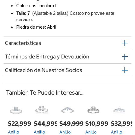
Color: casi incoloro I
Talla: 7 
 (Ajustable 2 tallas) Costco no provee este 
servicio.
Piedra de mes: Abril
Características
Términos de Entrega y Devolución
Calificación de Nuestros Socios
También Te Puede Interesar...
$22,999.00
$44,999.00
$49,999.00
$10,999.00
$32,999
Anillo
Anillo
Anillo
Anillo
Anillo