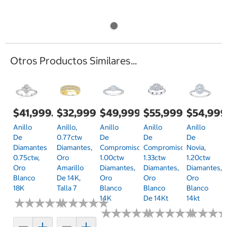
Otros Productos Similares...
$41,999.00
$32,999.00
$49,999.00
$55,999.00
$54,999
Anillo
Anillo,
Anillo
Anillo
Anillo
De
0.77ctw
De
De
De
Diamantes
Diamantes,
Compromiso,
Compromiso,
Novia,
0.75ctw,
Oro
1.00ctw
1.33ctw
1.20ctw
Oro
Amarillo
Diamantes,
Diamantes,
Diamantes,
Blanco
De 14K,
Oro
Oro
Oro
18K
Talla 7
Blanco
Blanco
Blanco
14K
De 14Kt
14kt
★
★
★
★
★
★
★
★
★
★
★
★
★
★
★
★
★
★
★
★
★
★
★
★
★
★
★
★
★
★
★
★
★
★
★
★
★
★
★
★
★
★
★
★
★
★