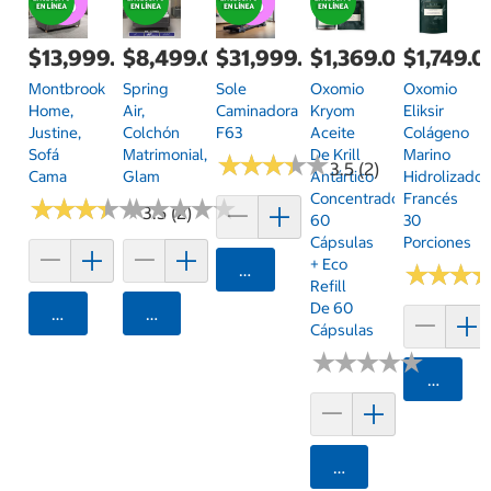
$13,999.00
$8,499.00
$31,999.00
$1,369.00
$1,749.
Montbrook
Spring
Sole
Oxomio
Oxomio
Home,
Air,
Caminadora
Kryom
Eliksir
Justine,
Colchón
F63
Aceite
Colágeno
Sofá
Matrimonial,
De Krill
Marino
★
★
★
★
★
★
★
★
★
★
3.5 (2)
Cama
Glam
Antártico
Hidrolizado
Concentrado
Francés
★
★
★
★
★
★
★
★
★
★
★
★
★
★
★
★
★
★
★
★
3.5 (2)
60
30
Cápsulas
Porciones
+ Eco
Agregar
★
★
★
★
★
★
Refill
De 60
Agregar
Agregar
Cápsulas
★
★
★
★
★
★
★
★
★
★
Agrega
Agregar