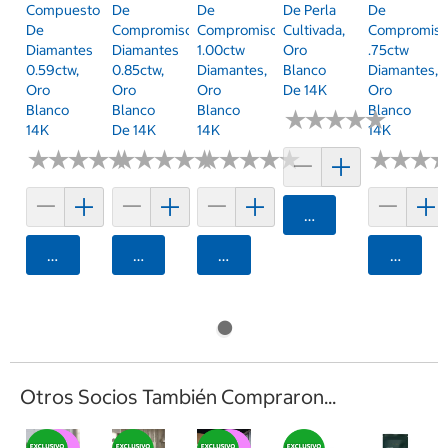
Compuesto
De
De
De Perla
De
De
Compromiso,
Compromiso,
Cultivada,
Compromiso
Diamantes
Diamantes
1.00ctw
Oro
.75ctw
0.59ctw,
0.85ctw,
Diamantes,
Blanco
Diamantes,
Oro
Oro
Oro
De 14K
Oro
Blanco
Blanco
Blanco
Blanco
★
★
★
★
★
★
★
★
★
★
14K
De 14K
14K
14K
★
★
★
★
★
★
★
★
★
★
★
★
★
★
★
★
★
★
★
★
★
★
★
★
★
★
★
★
★
★
★
★
★
★
★
★
Agregar
Agregar
Agregar
Agregar
Agrega
Otros Socios También Compraron...