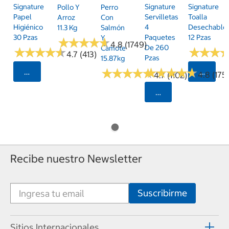
Signature
Signature
Signature
Pollo Y
Perro
Papel
Servilletas
Toalla
Arroz
Con
Higiénico
4
Desechable
11.3 Kg
Salmón
30 Pzas
Paquetes
12 Pzas
Y
★
★
★
★
★
★
★
★
★
★
4.8 (1749)
De 260
Camote
★
★
★
★
★
★
★
★
★
★
★
★
★
★
★
★
4.7 (413)
Pzas
15.87kg
★
★
★
★
★
★
★
★
★
★
★
★
★
★
★
★
★
★
★
★
Seleccionar Código Postal
Selecci
4.8 (175)
4.7 (1102)
Seleccionar Código
Recibe nuestro Newsletter
Sitios Internacionales