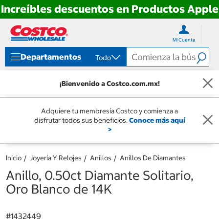
Increíbles descuentos en Productos Apple
Ir
Ir
directo
directo
Mi Cuenta
al
al
contenido
menú
Departamentos
Todo
de
navegación
¡Bienvenido a Costco.com.mx!
Adquiere tu membresía Costco y comienza a
disfrutar todos sus beneficios.
Conoce más aquí
>
Inicio
Joyería Y Relojes
Anillos
Anillos De Diamantes
Anillo, 0.50ct Diamante Solitario,
Oro Blanco de 14K
#
1432449