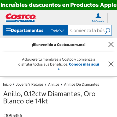
Increíbles descuentos en Productos Apple
Ir
Ir
directo
directo
Mi Cuenta
al
al
contenido
menú
Departamentos
Todo
de
navegación
¡Bienvenido a Costco.com.mx!
Adquiere tu membresía Costco y comienza a
disfrutar todos sus beneficios.
Conoce más aquí
>
Inicio
Joyería Y Relojes
Anillos
Anillos De Diamantes
Anillo, 0.12ctw Diamantes, Oro
Blanco de 14kt
#
1095356