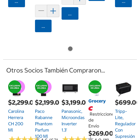
Agregar
Agrega
Agregar
Agregar
Otros Socios También Compraron...
Grocery
$2,299.00
$2,199.00
$3,199.00
$699.0
Carolina
Paco
Panasonic,
Tripp-
Restricciones
Herrera
Rabanne
Microondas
Lite,
de
CH 200
Phantom
Inverter
Regulador
Envío
Ml
Parfum
1.3'
Con
$269.00
100 Ml
Supresión
★
★
★
★
★
★
★
★
★
★
★
★
★
★
★
★
★
★
★
★