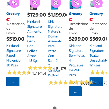
Grocery
Grocery
Grocery
$729.00
$1,199.00
Kirkland
Kirkland
Restricciones
Restricciones
Restriccion
Signature
Signature
de
de
de
Alimento
Nature's
Envío
Envío
Envío
Para
Domain
$519.00
$299.00
$569.0
Gato
Alimento
Kirkland
Kirkland
Kirkland
Con
Para
Signature
Signature
Signature
Pollo Y
Perro
Papel
Servilletas
Toalla
Arroz
Con
Higiénico
4
Desechable
11.3 Kg
Salmón
30 Pzas
Paquetes
12 Pzas
Y
★
★
★
★
★
★
★
★
★
★
4.8 (1751)
De 260
Camote
★
★
★
★
★
★
★
★
★
★
★
★
★
★
★
★
4.7 (415)
Pzas
15.87kg
★
★
★
★
★
★
★
★
★
★
★
★
★
★
★
★
★
★
★
★
Seleccionar Código Postal
Selecci
4.8 (175)
4.7 (1107)
Seleccionar Código