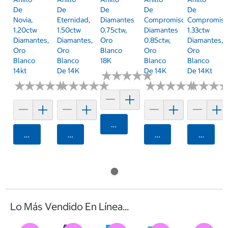
De
De
De
De
De
Novia,
Eternidad,
Diamantes
Compromiso,
Compromiso
1.20ctw
1.50ctw
0.75ctw,
Diamantes
1.33ctw
Diamantes,
Diamantes,
Oro
0.85ctw,
Diamantes,
Oro
Oro
Blanco
Oro
Oro
Blanco
Blanco
18K
Blanco
Blanco
14kt
De 14K
De 14K
De 14Kt
★
★
★
★
★
★
★
★
★
★
★
★
★
★
★
★
★
★
★
★
★
★
★
★
★
★
★
★
★
★
★
★
★
★
★
★
★
★
★
★
★
★
★
★
★
★
Agregar
Agregar
Agregar
Agregar
Agrega
Lo Más Vendido En Línea...