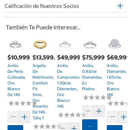
Calificación de Nuestros Socios
También Te Puede Interesar...
$10,999.00
$13,599.00
$49,999.00
$75,999.00
$69,999
Anillo
Argolla
Anillo
Anillo,
Anillo,
De Perla
De
De
0.93ctw
Diamantes
Cultivada,
Matrimonio,
Compromiso,
Diamantes,
1.60ctw,
Oro
Comfort
1.00ctw
En
Oro
Blanco
Fit,
Diamantes,
Platino
Blanco
De 14K
5mm,
Oro
14K
★
★
★
★
★
★
★
★
★
★
Oro
Blanco
★
★
★
★
★
★
★
★
★
★
★
★
★
★
★
★
Amarillo
14K
De 14K,
★
★
★
★
★
★
★
★
★
★
Talla 7
★
★
★
★
★
★
★
★
★
★
Agregar