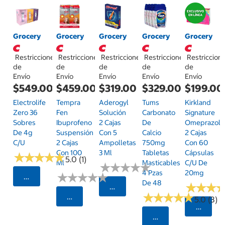
Grocery
Grocery
Grocery
Grocery
Grocery
Restricciones
Restricciones
Restricciones
Restricciones
Restriccion
de
de
de
de
de
Envío
Envío
Envío
Envío
Envío
$549.00
$459.00
$319.00
$329.00
$199.00
Electrolife
Tempra
Aderogyl
Tums
Kirkland
Zero 36
Fen
Solución
Carbonato
Signature
Sobres
Ibuprofeno
2 Cajas
De
Omeprazol
De 4g
Suspensión
Con 5
Calcio
2 Cajas
C/u
2 Cajas
Ampolletas
750mg
Con 60
Con 100
3 Ml
Tabletas
Cápsulas
★
★
★
★
★
★
★
★
★
★
5.0 (1)
Ml
Masticables
C/u De
★
★
★
★
★
★
★
★
★
★
4 Pzas
20mg
★
★
★
★
★
★
★
★
★
★
Seleccionar Código Postal
De 48
★
★
★
★
★
★
Seleccionar Código Postal
★
★
★
★
★
★
★
★
★
★
Seleccionar Código Postal
5.0 (3)
Selecci
Seleccionar Código