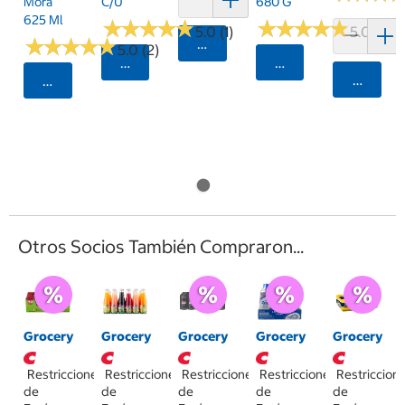
Mora
C/u
680 G
625 Ml
★
★
★
★
★
★
★
★
★
★
★
★
★
★
★
★
★
★
★
★
5.0 (1)
5.0 (4)
★
★
★
★
★
★
★
★
★
★
Agregar
5.0 (2)
Seleccionar Código Postal
Seleccionar Código
Agrega
Seleccionar Código Postal
Otros Socios También Compraron...
Grocery
Grocery
Grocery
Grocery
Grocery
Restricciones
Restricciones
Restricciones
Restricciones
Restriccion
de
de
de
de
de