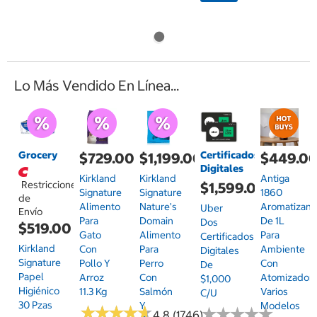
Lo Más Vendido En Línea...
Grocery
Certificados
$729.00
$1,199.00
$449.0
Digitales
Kirkland
Kirkland
Antiga
Restricciones
$1,599.00
Signature
Signature
1860
de
Alimento
Nature's
Aromatizant
Uber
Envío
Para
Domain
De 1L
Dos
$519.00
Gato
Alimento
Para
Certificados
Kirkland
Con
Para
Ambiente
Digitales
Signature
Pollo Y
Perro
Con
De
Papel
Arroz
Con
Atomizador,
$1,000
Higiénico
11.3 Kg
Salmón
Varios
C/u
30 Pzas
Y
Modelos
★
★
★
★
★
★
★
★
★
★
★
★
★
★
★
★
★
★
★
★
4.8 (1746)