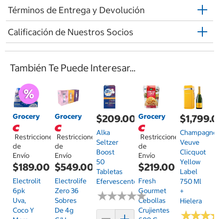
Términos de Entrega y Devolución
Calificación de Nuestros Socios
También Te Puede Interesar...
Grocery
Grocery
Grocery
$209.00
$1,799.
Alka
Champagne
Restricciones
Restricciones
Restricciones
Seltzer
Veuve
de
de
de
Boost
Clicquot
Envío
Envío
Envío
50
Yellow
$189.00
$549.00
$219.00
Tabletas
Label
Electrolit
Electrolife
Fresh
Efervescentes
750 Ml
6pk
Zero 36
Gourmet
+
★
★
★
★
★
★
★
★
★
★
Uva,
Sobres
Cebollas
Hielera
Coco Y
De 4g
Crujientes
★
★
★
★
★
★