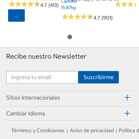
Camote
★
★
★
★
★
★
★
★
★
★
★
★
★
★
★
★
4.7 (413)
15.87kg
★
★
★
★
★
★
★
★
★
★
Seleccionar Código Postal
4.7 (1101)
Recibe nuestro Newsletter
Sitios Internacionales
Cambiar Idioma
Términos y Condiciones
Aviso de privacidad
Política
|
|