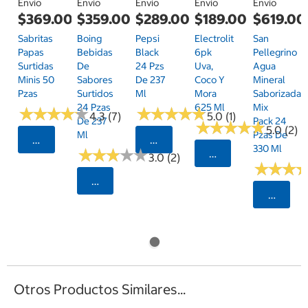
Envío
Envío
Envío
Envío
Envío
$369.00
$359.00
$289.00
$189.00
$619.00
Sabritas
Boing
Pepsi
Electrolit
San
Papas
Bebidas
Black
6pk
Pellegrino
Surtidas
De
24 Pzs
Uva,
Agua
Minis 50
Sabores
De 237
Coco Y
Mineral
Pzas
Surtidos
Ml
Mora
Saborizada
24 Pzas
625 Ml
Mix
★
★
★
★
★
★
★
★
★
★
★
★
★
★
★
★
★
★
★
★
4.3 (7)
5.0 (1)
De 237
Pack 24
★
★
★
★
★
★
★
★
★
★
5.0 (2)
Ml
Pzas De
Seleccionar Código Postal
Seleccionar Código Postal
330 Ml
★
★
★
★
★
★
★
★
★
★
Seleccionar Código
3.0 (2)
★
★
★
★
★
★
Seleccionar Código Postal
Selecci
Otros Productos Similares...