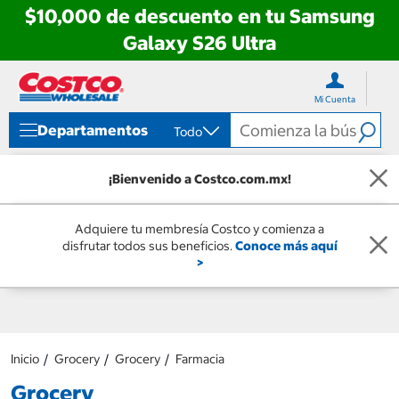
$10,000 de descuento en tu Samsung
Galaxy S26 Ultra
Ir
Ir
directo
directo
Mi Cuenta
al
al
contenido
menú
Departamentos
Todo
de
navegación
¡Bienvenido a Costco.com.mx!
Adquiere tu membresía Costco y comienza a
disfrutar todos sus beneficios.
Conoce más aquí
>
Inicio
Grocery
Grocery
Farmacia
Grocery