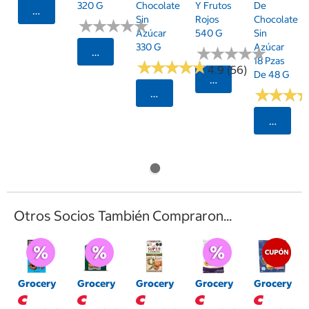
320 G
Chocolate
Y Frutos
De
Seleccionar Código Postal
Sin
Rojos
Chocolate
★
★
★
★
★
★
★
★
★
★
Azúcar
540 G
Sin
330 G
Azúcar
★
★
★
★
★
★
★
★
★
★
Seleccionar Código Postal
18 Pzas
★
★
★
★
★
★
★
★
★
★
4.9 (56)
De 48 G
Seleccionar Código
★
★
★
★
★
★
Seleccionar Código Postal
Selecci
Otros Socios También Compraron...
Grocery
Grocery
Grocery
Grocery
Grocery