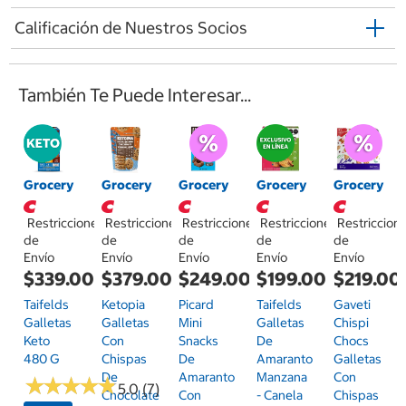
Calificación de Nuestros Socios
También Te Puede Interesar...
Grocery
Grocery
Grocery
Grocery
Grocery
Restricciones
Restricciones
Restricciones
Restricciones
Restriccion
de
de
de
de
de
Envío
Envío
Envío
Envío
Envío
$339.00
$379.00
$249.00
$199.00
$219.00
Taifelds
Ketopia
Picard
Taifelds
Gaveti
Galletas
Galletas
Mini
Galletas
Chispi
Keto
Con
Snacks
De
Chocs
480 G
Chispas
De
Amaranto
Galletas
De
Amaranto
Manzana
Con
★
★
★
★
★
★
★
★
★
★
5.0 (7)
Chocolate
Con
- Canela
Chispas