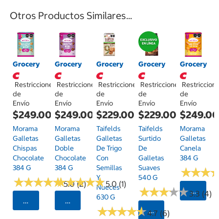
Otros Productos Similares...
Grocery
Grocery
Grocery
Grocery
Grocery
Restricciones
Restricciones
Restricciones
Restricciones
Restriccion
de
de
de
de
de
Envío
Envío
Envío
Envío
Envío
$249.00
$249.00
$229.00
$229.00
$249.0
Morama
Morama
Taifelds
Taifelds
Morama
Galletas
Galletas
Galletas
Surtido
Galletas
Chispas
Doble
De Trigo
De
Canela
Chocolate
Chocolate
Con
Galletas
384 G
384 G
384 G
Semillas
Suaves
★
★
★
★
★
★
Y
540 G
★
★
★
★
★
★
★
★
★
★
★
★
★
★
★
★
★
★
★
★
5.0 (2)
5.0 (1)
Nueces
★
★
★
★
★
★
★
★
★
★
Selecci
3.3 (4)
630 G
Seleccionar Código Postal
Seleccionar Código Postal
★
★
★
★
★
★
★
★
★
★
Seleccionar Código
4.7 (6)