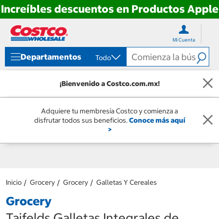
Increíbles descuentos en Productos Apple
Ir
Ir
directo
directo
Mi Cuenta
al
al
contenido
menú
Departamentos
Todo
de
navegación
¡Bienvenido a Costco.com.mx!
Adquiere tu membresía Costco y comienza a
disfrutar todos sus beneficios.
Conoce más aquí
>
Inicio
Grocery
Grocery
Galletas Y Cereales
Grocery
Taifelds Galletas Integrales de