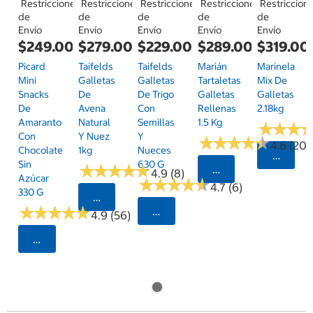
Restricciones
Restricciones
Restricciones
Restricciones
Restriccion
de
de
de
de
de
Envío
Envío
Envío
Envío
Envío
$249.00
$279.00
$229.00
$289.00
$319.00
Picard
Taifelds
Taifelds
Marián
Marinela
Mini
Galletas
Galletas
Tartaletas
Mix De
Snacks
De
De Trigo
Galletas
Galletas
De
Avena
Con
Rellenas
2.18kg
Amaranto
Natural
Semillas
1.5 Kg
★
★
★
★
★
★
Con
Y Nuez
Y
★
★
★
★
★
★
★
★
★
★
4.6 (20)
Chocolate
1kg
Nueces
Selecci
Sin
630 G
★
★
★
★
★
★
★
★
★
★
Seleccionar Código
4.9 (8)
Azúcar
★
★
★
★
★
★
★
★
★
★
4.7 (6)
330 G
Seleccionar Código Postal
★
★
★
★
★
★
★
★
★
★
Seleccionar Código Postal
4.9 (56)
Seleccionar Código Postal