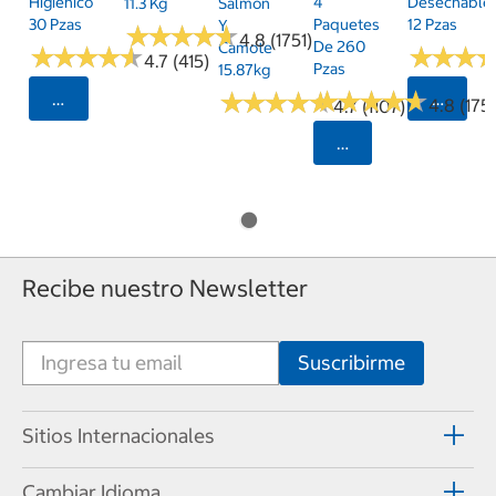
Higiénico
4
Desechable
11.3 Kg
Salmón
30 Pzas
Paquetes
12 Pzas
Y
★
★
★
★
★
★
★
★
★
★
4.8 (1751)
De 260
Camote
★
★
★
★
★
★
★
★
★
★
★
★
★
★
★
★
4.7 (415)
Pzas
15.87kg
★
★
★
★
★
★
★
★
★
★
★
★
★
★
★
★
★
★
★
★
Seleccionar Código Postal
Selecci
4.8 (175)
4.7 (1107)
Seleccionar Código
Recibe nuestro Newsletter
Sitios Internacionales
Cambiar Idioma