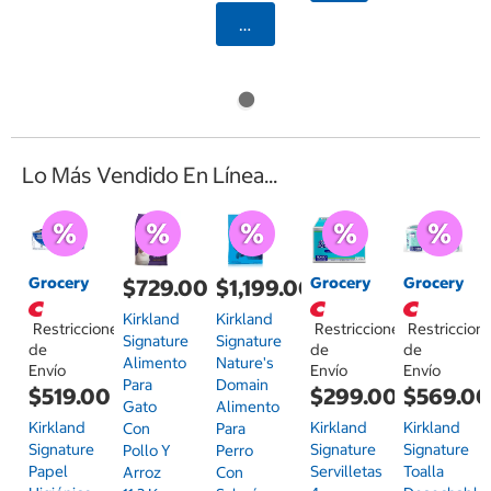
Seleccionar Código Postal
Lo Más Vendido En Línea...
Grocery
Grocery
Grocery
$729.00
$1,199.00
Kirkland
Kirkland
Restricciones
Restricciones
Restriccion
Signature
Signature
de
de
de
Alimento
Nature's
Envío
Envío
Envío
Para
Domain
$519.00
$299.00
$569.0
Gato
Alimento
Kirkland
Kirkland
Kirkland
Con
Para
Signature
Signature
Signature
Pollo Y
Perro
Papel
Servilletas
Toalla
Arroz
Con