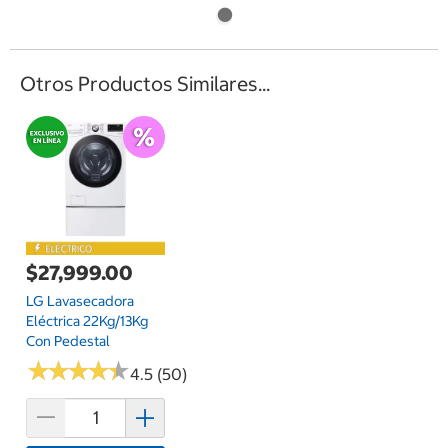
Otros Productos Similares...
$27,999.00
LG Lavasecadora
Eléctrica 22Kg/13Kg
Con Pedestal
★
★
★
★
★
★
★
★
★
★
4.5 (50)