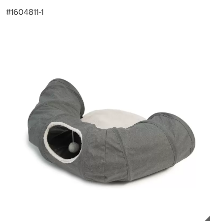
#
1604811-1