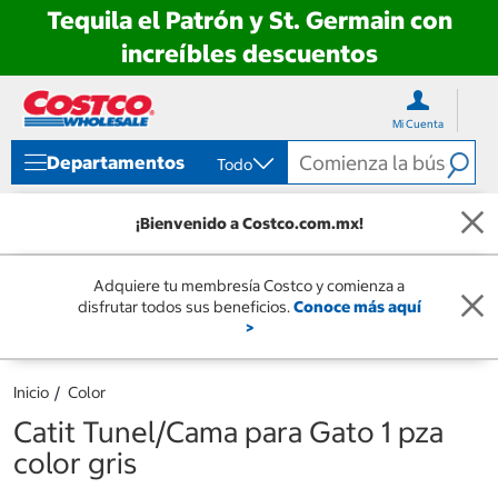
Tequila el Patrón y St. Germain con
increíbles descuentos
Ir
Ir
directo
directo
Mi Cuenta
al
al
contenido
menú
Departamentos
Todo
de
navegación
¡Bienvenido a Costco.com.mx!
Adquiere tu membresía Costco y comienza a
disfrutar todos sus beneficios.
Conoce más aquí
>
Inicio
Color
Catit Tunel/Cama para Gato 1 pza
color gris