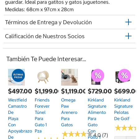
guardar. Ideal para gatitos y gatos juguetones.
Medidas: 68cm x 97cm x 28cm
Términos de Entrega y Devolución
Calificación de Nuestros Socios
También Te Puede Interesar...
$497.00
$1,199.00
$1,119.00
$729.00
$699.0
Westfield
Friends
Omega
Kirkland
Kirkland
Camastro
Forever
Paw
Signature
Signature
De
Túnel
Arenero
Alimento
Pelotas
Playa
Para
Para
Para
De Golf
Con
Gato 1
Gatos
Gato
★
★
★
★
★
★
Apoyabrazos
Pza
Con
★
★
★
★
★
★
★
★
★
★
4.0 (7)
De
Pollo Y