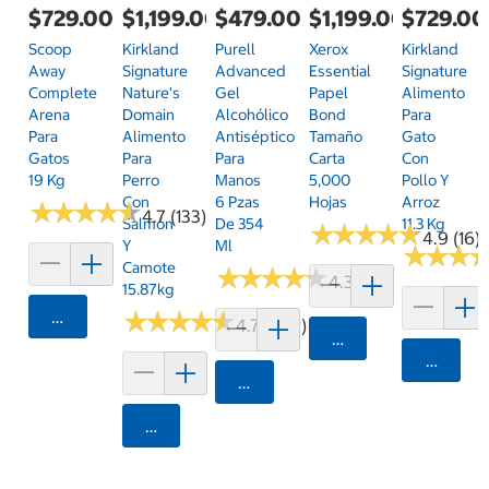
$729.00
$1,199.00
$479.00
$1,199.00
$729.00
Scoop
Kirkland
Purell
Xerox
Kirkland
Away
Signature
Advanced
Essential
Signature
Complete
Nature's
Gel
Papel
Alimento
Arena
Domain
Alcohólico
Bond
Para
Para
Alimento
Antiséptico
Tamaño
Gato
Gatos
Para
Para
Carta
Con
19 Kg
Perro
Manos
5,000
Pollo Y
Con
6 Pzas
Hojas
Arroz
★
★
★
★
★
★
★
★
★
★
4.7 (133)
Salmón
De 354
11.3 Kg
★
★
★
★
★
★
★
★
★
★
4.9 (16)
Y
Ml
★
★
★
★
★
★
Camote
★
★
★
★
★
★
★
★
★
★
4.3 (7)
15.87kg
Agregar
★
★
★
★
★
★
★
★
★
★
4.7 (1102)
Agregar
Agrega
Agregar
Agregar