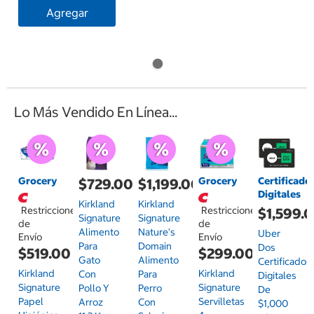
Agregar
Lo Más Vendido En Línea...
Grocery
Grocery
Certificado
$729.00
$1,199.00
Digitales
Kirkland
Kirkland
Restricciones
Restricciones
$1,599.
Signature
Signature
de
de
Alimento
Nature's
Uber
Envío
Envío
Para
Domain
Dos
$519.00
$299.00
Gato
Alimento
Certificados
Kirkland
Kirkland
Con
Para
Digitales
Signature
Signature
Pollo Y
Perro
De
Papel
Servilletas
Arroz
Con
$1,000