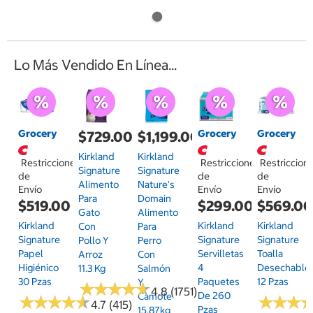
Lo Más Vendido En Línea...
Grocery
Grocery
Grocery
$729.00
$1,199.00
Kirkland
Kirkland
Restricciones
Restricciones
Restriccion
Signature
Signature
de
de
de
Alimento
Nature's
Envío
Envío
Envío
Para
Domain
$519.00
$299.00
$569.0
Gato
Alimento
Kirkland
Kirkland
Kirkland
Con
Para
Signature
Signature
Signature
Pollo Y
Perro
Papel
Servilletas
Toalla
Arroz
Con
Higiénico
4
Desechable
11.3 Kg
Salmón
30 Pzas
Paquetes
12 Pzas
Y
★
★
★
★
★
★
★
★
★
★
4.8 (1751)
De 260
Camote
★
★
★
★
★
★
★
★
★
★
★
★
★
★
★
★
4.7 (415)
Pzas
15.87kg