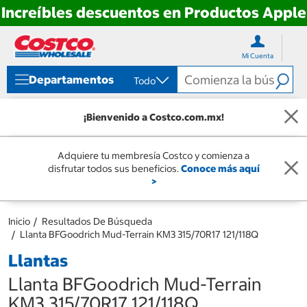
Increíbles descuentos en Productos Apple
Ir
Ir
directo
directo
Mi Cuenta
al
al
contenido
menú
Departamentos
Todo
de
navegación
¡Bienvenido a Costco.com.mx!
Adquiere tu membresía Costco y comienza a
disfrutar todos sus beneficios.
Conoce más aquí
>
Inicio
Resultados De Búsqueda
Llanta BFGoodrich Mud-Terrain KM3 315/70R17 121/118Q
Llantas
Llanta BFGoodrich Mud-Terrain
KM3 315/70R17 121/118Q