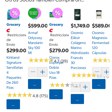
Grocery
Grocery
$599.00
$1,749.00
$589.00
Armaf
Oxomio
Oxomio
Restricciones
Restricciones
Odyssey
Eliksir
Magnesio
de
de
Mandarin
Colágeno
Fermentado
Envío
Envío
Sky 100
Marino
120
$299.00
$279.00
Ml
Hidrolizado
Cápsulas
Kirkland
Clorox
Francés
★
★
★
★
★
★
★
★
★
★
★
★
★
★
★
★
4.7 (39)
Signature
Esponjas
30
Servilletas
Doble
Porciones
4
Uso 18
★
★
★
★
★
★
★
★
★
★
5.0 (4)
Paquetes
Pzas
De 260
★
★
★
★
★
★
★
★
★
★
Agregar
Agrega
3.3 (4)
Pzas
★
★
★
★
★
★
★
★
★
★
Seleccionar Código Postal
4.8 (175)
Agregar
Seleccionar Código Postal