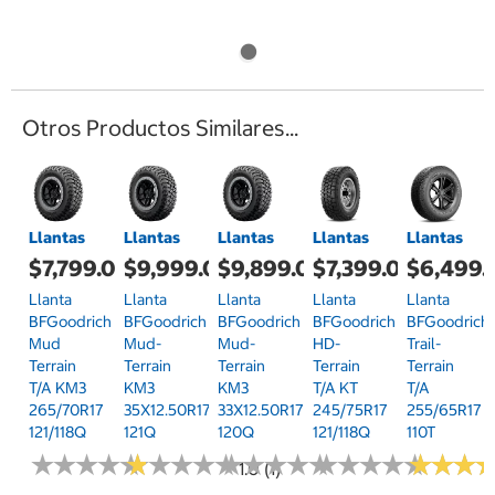
Otros Productos Similares...
Llantas
Llantas
Llantas
Llantas
Llantas
$7,799.00
$9,999.00
$9,899.00
$7,399.00
$6,499.
Llanta
Llanta
Llanta
Llanta
Llanta
BFGoodrich
BFGoodrich
BFGoodrich
BFGoodrich
BFGoodrich
Mud
Mud-
Mud-
HD-
Trail-
Terrain
Terrain
Terrain
Terrain
Terrain
T/A KM3
KM3
KM3
T/A KT
T/A
265/70R17
35X12.50R17
33X12.50R17
245/75R17
255/65R17
121/118Q
121Q
120Q
121/118Q
110T
★
★
★
★
★
★
★
★
★
★
★
★
★
★
★
★
★
★
★
★
★
★
★
★
★
★
★
★
★
★
★
★
★
★
★
★
★
★
★
★
★
★
★
★
★
★
1.0 (1)