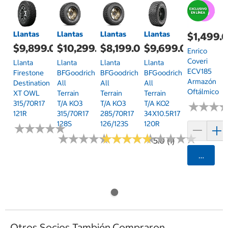
Llantas
Llantas
Llantas
Llantas
$1,499.
$9,899.00
$10,299.00
$8,199.00
$9,699.00
Enrico
Coveri
Llanta
Llanta
Llanta
Llanta
ECV185
Firestone
BFGoodrich
BFGoodrich
BFGoodrich
Armazón
Destination
All
All
All
Oftálmico
XT OWL
Terrain
Terrain
Terrain
315/70R17
T/A KO3
T/A KO3
T/A KO2
★
★
★
★
★
★
121R
315/70R17
285/70R17
34X10.5R17
128S
126/123S
120R
★
★
★
★
★
★
★
★
★
★
★
★
★
★
★
★
★
★
★
★
★
★
★
★
★
★
★
★
★
★
★
★
★
★
★
★
★
★
★
★
5.0 (1)
Agrega
Otros Socios También Compraron...