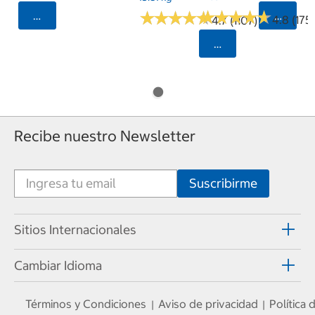
★
★
★
★
★
★
★
★
★
★
★
★
★
★
★
★
★
★
★
★
Seleccionar Código Postal
Selecci
4.8 (175)
4.7 (1107)
Seleccionar Código
Recibe nuestro Newsletter
Sitios Internacionales
Cambiar Idioma
Términos y Condiciones
Aviso de privacidad
Política
|
|