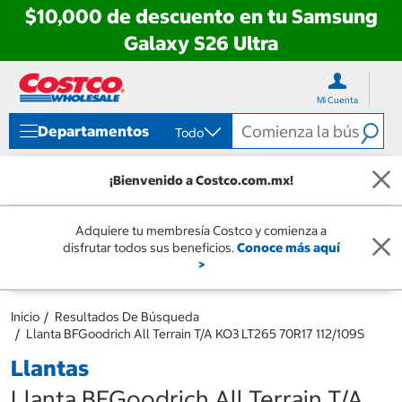
$10,000 de descuento en tu Samsung
Galaxy S26 Ultra
Ir
Ir
directo
directo
Mi Cuenta
al
al
contenido
menú
Departamentos
Todo
de
navegación
¡Bienvenido a Costco.com.mx!
Adquiere tu membresía Costco y comienza a
disfrutar todos sus beneficios.
Conoce más aquí
>
Inicio
Resultados De Búsqueda
Llanta BFGoodrich All Terrain T/A KO3 LT265 70R17 112/109S
Llantas
Llanta BFGoodrich All Terrain T/A