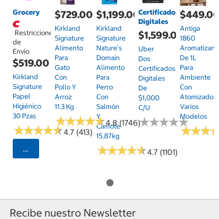
Grocery
Certificados
$729.00
$1,199.00
$449.0
Digitales
Kirkland
Kirkland
Antiga
Restricciones
$1,599.00
Signature
Signature
1860
de
Alimento
Nature's
Aromatizant
Uber
Envío
Para
Domain
De 1L
Dos
$519.00
Gato
Alimento
Para
Certificados
Kirkland
Con
Para
Ambiente
Digitales
Signature
Pollo Y
Perro
Con
De
Papel
Arroz
Con
Atomizador,
$1,000
Higiénico
11.3 Kg
Salmón
Varios
C/u
30 Pzas
Y
Modelos
★
★
★
★
★
★
★
★
★
★
★
★
★
★
★
★
★
★
★
★
4.8 (1746)
Camote
★
★
★
★
★
★
★
★
★
★
★
★
★
★
★
★
4.7 (413)
15.87kg
★
★
★
★
★
★
★
★
★
★
Seleccionar Código Postal
4.7 (1101)
Recibe nuestro Newsletter