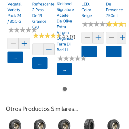
Kirkland
Vegetal
Refrescante
LED,
De
Signature
Variety
2 Pzas
Color
Provence
Aceite
Pack 24
De 19
Beige
750ml
De Oliva
/ 30.5 G
Gramos
★
★
★
★
★
★
★
★
★
★
★
★
★
★
★
★
Extra
C/u
★
★
★
★
★
★
★
★
★
★
Virgen
★
★
★
★
★
★
★
★
★
★
4.7 (7)
Orgánico
Terra Di
Bari 1 L
Agregar
Agrega
★
★
★
★
★
★
★
★
★
★
Agregar
Agregar
Seleccionar Código Postal
Otros Productos Similares...