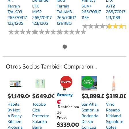
All
Defender
Mud
Primacy
LTX
Terrain
LTX
Terrain
SUV+
A/T2
T/A KO3
M/S2
T/A KM3
265/70R17
265/70R17
265/70R17
265/70R17
265/70R17
115H
121/118R
123/120S
123/120S
121/118Q
★
★
★
★
★
★
★
★
★
★
★
★
★
★
★
★
★
★
★
★
★
★
★
★
★
★
★
★
★
★
★
★
★
★
★
★
★
★
★
★
★
★
★
★
★
★
Otros Socios También Compraron...
Grocery
$1,149.00
$649.00
$3,899.00
$319.00
Habits
Tocobo
SunVilla,
Vino
Restricciones
By Not
Cica
Sombrilla
Rosado
de
A Fancy
Protector
Redonda
Kirkland
Envío
Kitchen
Solar En
De 3m
Signature
$339.00
Proteína
Barra
Con Luz
Côtes