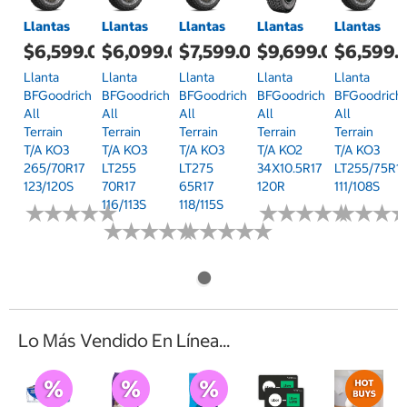
Llantas
Llantas
Llantas
Llantas
Llantas
$6,599.00
$6,099.00
$7,599.00
$9,699.00
$6,599.
Llanta
Llanta
Llanta
Llanta
Llanta
BFGoodrich
BFGoodrich
BFGoodrich
BFGoodrich
BFGoodrich
All
All
All
All
All
Terrain
Terrain
Terrain
Terrain
Terrain
T/A KO3
T/A KO3
T/A KO3
T/A KO2
T/A KO3
265/70R17
LT255
LT275
34X10.5R17
LT255/75R1
123/120S
70R17
65R17
120R
111/108S
116/113S
118/115S
★
★
★
★
★
★
★
★
★
★
★
★
★
★
★
★
★
★
★
★
★
★
★
★
★
★
★
★
★
★
★
★
★
★
★
★
★
★
★
★
★
★
★
★
★
★
Lo Más Vendido En Línea...