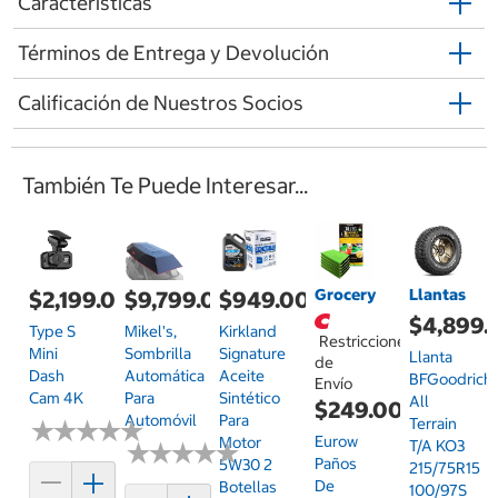
Características
Términos de Entrega y Devolución
Calificación de Nuestros Socios
También Te Puede Interesar...
Grocery
Llantas
$2,199.00
$9,799.00
$949.00
$4,899.
Type S
Mikel's,
Kirkland
Restricciones
Mini
Sombrilla
Signature
Llanta
de
Dash
Automática
Aceite
BFGoodrich
Envío
Cam 4K
Para
Sintético
All
$249.00
Automóvil
Para
Terrain
★
★
★
★
★
★
★
★
★
★
Eurow
Motor
T/A KO3
★
★
★
★
★
★
★
★
★
★
Paños
5W30 2
215/75R15
De
Botellas
100/97S