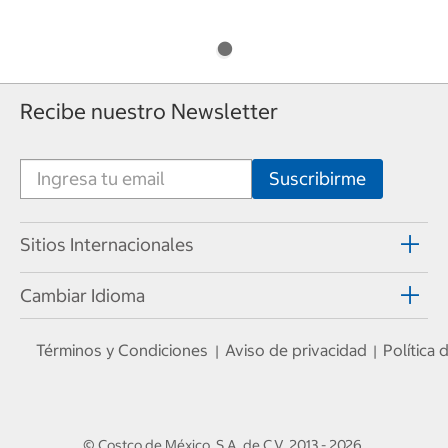
Recibe nuestro Newsletter
Sitios Internacionales
Cambiar Idioma
Términos y Condiciones
Aviso de privacidad
Política
|
|
© Costco de México, S.A. de C.V.
2013 - 2026
.