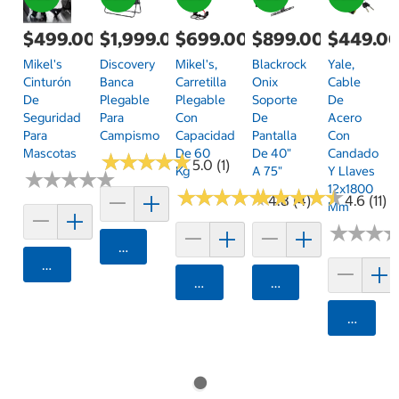
$499.00
$1,999.00
$699.00
$899.00
$449.0
Mikel's
Discovery
Mikel's,
Blackrock
Yale,
Cinturón
Banca
Carretilla
Onix
Cable
De
Plegable
Plegable
Soporte
De
Seguridad
Para
Con
De
Acero
Para
Campismo
Capacidad
Pantalla
Con
Mascotas
De 60
De 40"
Candado
★
★
★
★
★
★
★
★
★
★
5.0 (1)
Kg
A 75"
Y Llaves
★
★
★
★
★
★
★
★
★
★
12x1800
★
★
★
★
★
★
★
★
★
★
★
★
★
★
★
★
★
★
★
★
4.8 (4)
4.6 (11)
Mm
★
★
★
★
★
★
Agregar
Agregar
Agregar
Agregar
Agrega