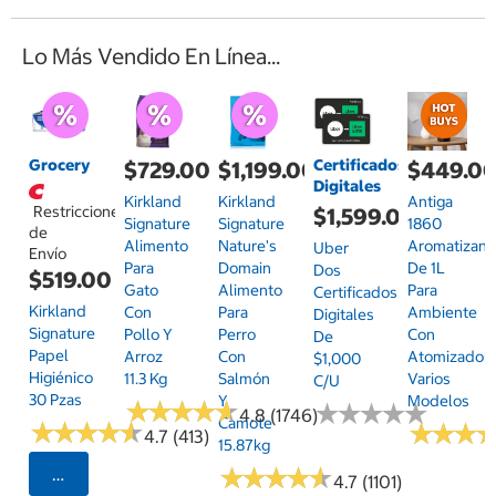
Lo Más Vendido En Línea...
Grocery
Certificados
$729.00
$1,199.00
$449.0
Digitales
Kirkland
Kirkland
Antiga
Restricciones
$1,599.00
Signature
Signature
1860
de
Alimento
Nature's
Aromatizant
Uber
Envío
Para
Domain
De 1L
Dos
$519.00
Gato
Alimento
Para
Certificados
Kirkland
Con
Para
Ambiente
Digitales
Signature
Pollo Y
Perro
Con
De
Papel
Arroz
Con
Atomizador,
$1,000
Higiénico
11.3 Kg
Salmón
Varios
C/u
30 Pzas
Y
Modelos
★
★
★
★
★
★
★
★
★
★
★
★
★
★
★
★
★
★
★
★
4.8 (1746)
Camote
★
★
★
★
★
★
★
★
★
★
★
★
★
★
★
★
4.7 (413)
15.87kg
★
★
★
★
★
★
★
★
★
★
Seleccionar Código Postal
4.7 (1101)