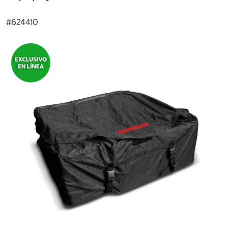
#
624410