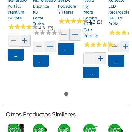
Generador
Hidrolavadora
Set De
Neo 2
Reflector
Portátil
Eléctrica
Podadora
Fly
LED
Premium
K3
Y Tijeras
More
Recargable
GP3600
Force
Combo
De Uso
★
★
★
★
★
★
★
★
★
★
4.3 (3)
Turbo
+ DJI
Rudo
★
★
★
★
★
★
★
★
★
★
4.3 (12)
Care
★
★
★
★
★
★
★
★
★
★
★
★
★
★
★
★
Refresh
★
★
★
★
★
★
★
★
★
★
5.0 (3)
Agregar
Agregar
Agregar
Agrega
Agregar
Otros Productos Similares...