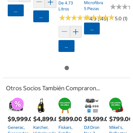
Microfibra
De 4.73
★
★
★
★
★
★
5 Piezas
Litros
Agregar
★
★
★
★
★
★
★
★
★
★
Agregar
★
★
★
★
★
★
★
★
★
★
5.0 (1)
4.9 (149)
Seleccionar Código
Agregar
Otros Socios También Compraron...
$9,999.00
$4,899.00
$899.00
$8,599.00
$799.0
Generac,
Karcher,
Fiskars,
DJI Dron
Mikel's,