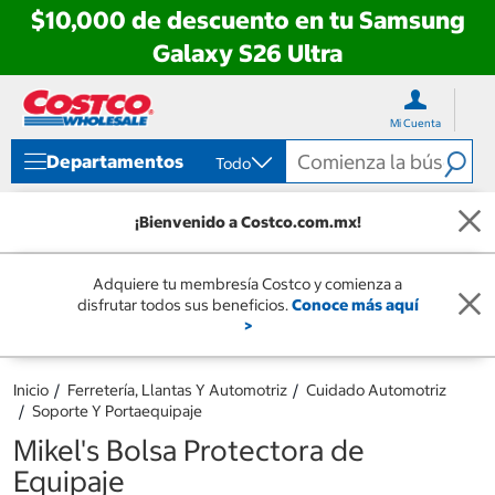
$10,000 de descuento en tu Samsung
Galaxy S26 Ultra
Ir
Ir
directo
directo
Mi Cuenta
al
al
contenido
menú
Departamentos
Todo
de
navegación
¡Bienvenido a Costco.com.mx!
Adquiere tu membresía Costco y comienza a
disfrutar todos sus beneficios.
Conoce más aquí
>
Inicio
Ferretería, Llantas Y Automotriz
Cuidado Automotriz
Soporte Y Portaequipaje
Mikel's Bolsa Protectora de
Equipaje