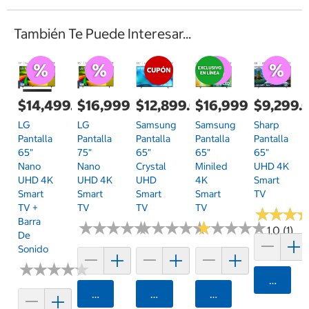
También Te Puede Interesar...
$14,499.00
$16,999.00
$12,899.00
$16,999.00
$9,299.
LG
LG
Samsung
Samsung
Sharp
Pantalla
Pantalla
Pantalla
Pantalla
Pantalla
65"
75"
65"
65"
65"
Nano
Nano
Crystal
Miniled
UHD 4K
UHD 4K
UHD 4K
UHD
4K
Smart
Smart
Smart
Smart
Smart
TV
TV +
TV
TV
TV
★
★
★
★
★
★
Barra
★
★
★
★
★
★
★
★
★
★
★
★
★
★
★
★
★
★
★
★
★
★
★
★
★
★
★
★
★
★
1.0 (1)
De
Sonido
★
★
★
★
★
★
★
★
★
★
Agrega
Agregar
Agregar
Agregar