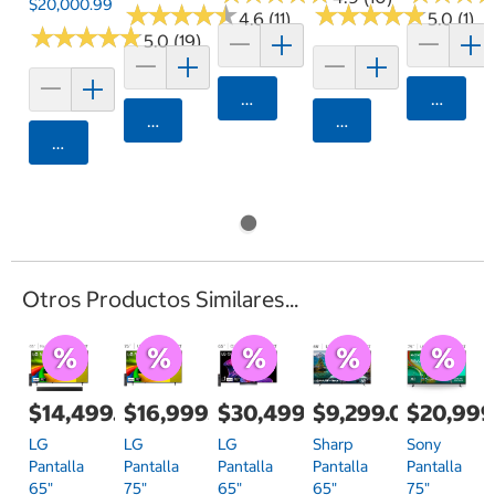
$20,000.99
★
★
★
★
★
★
★
★
★
★
★
★
★
★
★
★
★
★
★
★
4.6 (11)
5.0 (1)
★
★
★
★
★
★
★
★
★
★
5.0 (19)
Agregar
Agrega
Agregar
Agregar
Agregar
Otros Productos Similares...
$14,499.00
$16,999.00
$30,499.00
$9,299.00
$20,999
LG
LG
LG
Sharp
Sony
Pantalla
Pantalla
Pantalla
Pantalla
Pantalla
65"
75"
65"
65"
75"