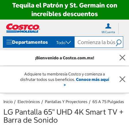
Tequila el Patrón y St. Germain con
increíbles descuentos
Ir
Ir
directo
directo
Mi Cuenta
al
al
contenido
menú
Departamentos
Todo
de
navegación
¡Bienvenido a Costco.com.mx!
Adquiere tu membresía Costco y comienza a
disfrutar todos sus beneficios.
Conoce más aquí
>
Inicio
Electrónicos
Pantallas Y Proyectores
65 A 75 Pulgadas
LG Pantalla 65" UHD 4K Smart TV +
Barra de Sonido