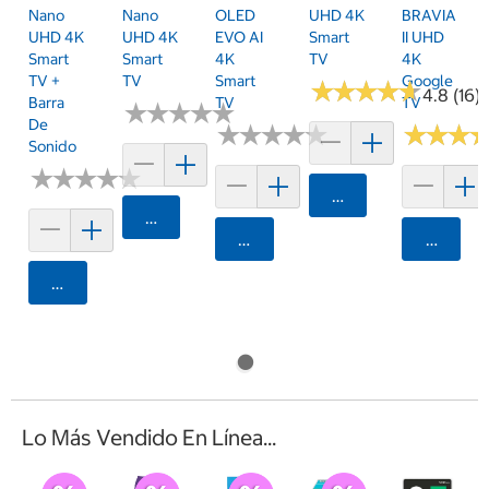
Nano
Nano
OLED
UHD 4K
BRAVIA
UHD 4K
UHD 4K
EVO AI
Smart
II UHD
Smart
Smart
4K
TV
4K
TV +
TV
Smart
Google
★
★
★
★
★
★
★
★
★
★
4.8 (16)
Barra
TV
TV
★
★
★
★
★
★
★
★
★
★
De
★
★
★
★
★
★
★
★
★
★
★
★
★
★
★
★
Sonido
★
★
★
★
★
★
★
★
★
★
Agregar
Agregar
Agregar
Agrega
Agregar
Lo Más Vendido En Línea...