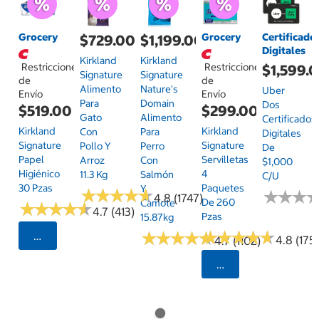
Grocery
Grocery
Certificado
$729.00
$1,199.00
Digitales
Kirkland
Kirkland
Restricciones
Restricciones
$1,599.
Signature
Signature
de
de
Alimento
Nature's
Uber
Envío
Envío
Para
Domain
Dos
$519.00
$299.00
Gato
Alimento
Certificados
Kirkland
Kirkland
Con
Para
Digitales
Signature
Signature
Pollo Y
Perro
De
Papel
Servilletas
Arroz
Con
$1,000
Higiénico
4
11.3 Kg
Salmón
C/u
30 Pzas
Paquetes
Y
★
★
★
★
★
★
★
★
★
★
★
★
★
★
★
★
4.8 (1747)
De 260
Camote
★
★
★
★
★
★
★
★
★
★
4.7 (413)
Pzas
15.87kg
★
★
★
★
★
★
★
★
★
★
★
★
★
★
★
★
★
★
★
★
Seleccionar Código Postal
4.8 (175)
4.7 (1102)
Seleccionar Código