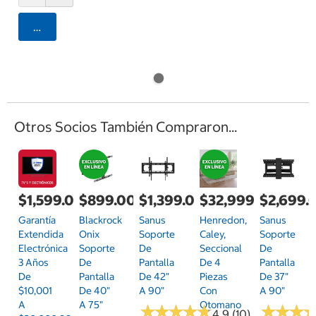
Agregar
Otros Socios También Compraron...
$1,599.00
$899.00
$1,399.00
$32,999.00
$2,699.
Garantía
Blackrock
Sanus
Henredon,
Sanus
Extendida
Onix
Soporte
Caley,
Soporte
Electrónica
Soporte
De
Seccional
De
3 Años
De
Pantalla
De 4
Pantalla
De
Pantalla
De 42"
Piezas
De 37"
$10,001
De 40"
A 90"
Con
A 90"
A
A 75"
Otomano
★
★
★
★
★
★
★
★
★
★
★
★
★
★
★
★
4.9 (10)