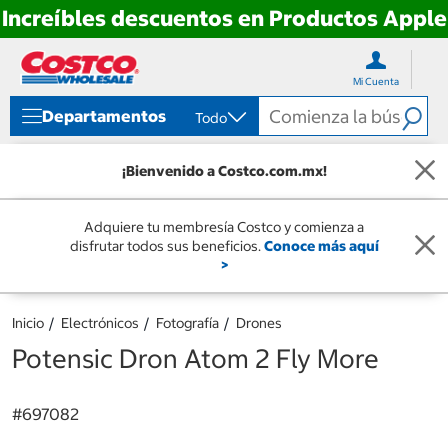
Increíbles descuentos en Productos Apple
Ir
Ir
directo
directo
Mi Cuenta
al
al
contenido
menú
Departamentos
Todo
de
navegación
¡Bienvenido a Costco.com.mx!
Adquiere tu membresía Costco y comienza a
disfrutar todos sus beneficios.
Conoce más aquí
>
Inicio
Electrónicos
Fotografía
Drones
Potensic Dron Atom 2 Fly More
#
697082