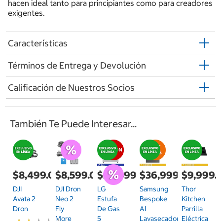
hacen ideal tanto para principiantes como para creadores
exigentes.
Características
Términos de Entrega y Devolución
Calificación de Nuestros Socios
También Te Puede Interesar...
$8,499.00
$8,599.00
$26,499.00
$36,999.00
$9,999.
DJI
DJI Dron
LG
Samsung
Thor
Avata 2
Neo 2
Estufa
Bespoke
Kitchen
Dron
Fly
De Gas
AI
Parrilla
More
5
Lavasecadora
Eléctrica