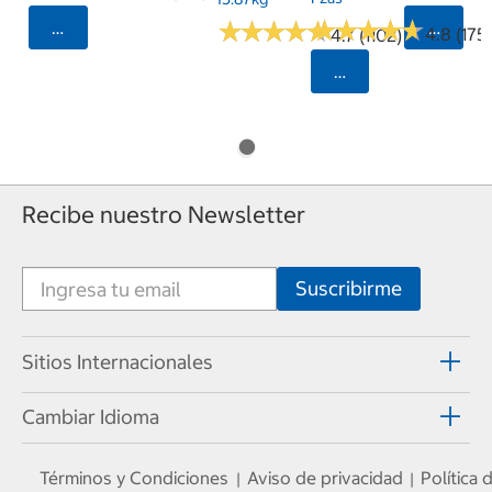
★
★
★
★
★
★
★
★
★
★
★
★
★
★
★
★
★
★
★
★
Seleccionar Código Postal
Selecci
4.8 (175)
4.7 (1102)
Seleccionar Código
Recibe nuestro Newsletter
Sitios Internacionales
Cambiar Idioma
Términos y Condiciones
Aviso de privacidad
Política
|
|