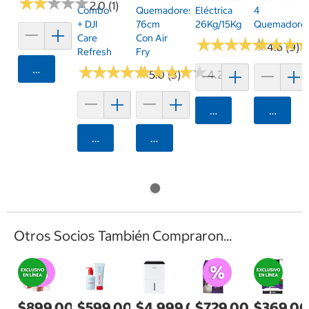
★
★
★
★
★
★
★
★
★
★
2.0 (1)
Combo
Quemadores
Eléctrica
4
+ DJI
76cm
26Kg/15Kg
Quemadore
Care
Con Air
★
★
★
★
★
★
★
★
★
★
★
★
★
★
★
★
4.6 (9)
Refresh
Fry
Agregar
★
★
★
★
★
★
★
★
★
★
★
★
★
★
★
★
★
★
★
★
5.0 (3)
4.2 (48)
Agregar
Agrega
Agregar
Agregar
Otros Socios También Compraron...
$899.00
$599.00
$4,999.00
$729.00
$369.0