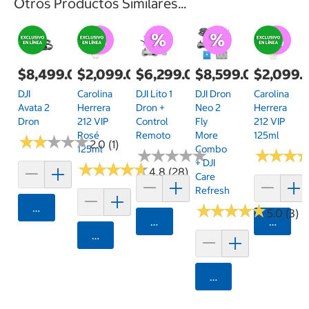
Otros Productos Similares...
$8,499.00
$2,099.00
$6,299.00
$8,599.00
$2,099.
DJI
Carolina
DJI Lito 1
DJI Dron
Carolina
Avata 2
Herrera
Dron +
Neo 2
Herrera
Dron
212 VIP
Control
Fly
212 VIP
Rosé
Remoto
More
125ml
★
★
★
★
★
★
★
★
★
★
2.0 (1)
125ml
Combo
★
★
★
★
★
★
★
★
★
★
★
★
★
★
★
★
+ DJI
★
★
★
★
★
★
★
★
★
★
4.8 (28)
Care
Refresh
Agregar
★
★
★
★
★
★
★
★
★
★
5.0 (3)
Agregar
Agrega
Agregar
Agregar