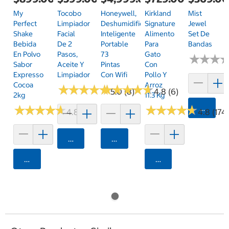
My
Tocobo
Honeywell,
Kirkland
Mist
Perfect
Limpiador
Deshumidificador
Signature
Jewel
Shake
Facial
Inteligente
Alimento
Set De
Bebida
De 2
Portable
Para
Bandas
En Polvo
Pasos,
73
Gato
★
★
★
★
★
★
Sabor
Aceite Y
Pintas
Con
Expresso
Limpiador
Con Wifi
Pollo Y
Cocoa
Arroz
★
★
★
★
★
★
★
★
★
★
★
★
★
★
★
★
★
★
★
★
5.0 (8)
4.8 (6)
2kg
11.3 Kg
★
★
★
★
★
★
★
★
★
★
★
★
★
★
★
★
★
★
★
★
Agrega
4.8 (88)
4.8 (174
Agregar
Agregar
Agregar
Agregar