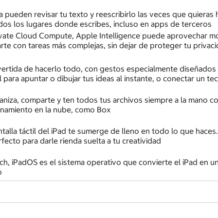
a pueden revisar tu texto y reescribirlo las veces que quieras
os los lugares donde escribes, incluso en apps de terceros
rivate Cloud Compute, Apple Intelligence puede aprovechar 
te con tareas más complejas, sin dejar de proteger tu privac
ivertida de hacerlo todo, con gestos especialmente diseñados 
 para apuntar o dibujar tus ideas al instante, o conectar un t
niza, comparte y ten todos tus archivos siempre a la mano con
cenamiento en la nube, como Box
antalla táctil del iPad te sumerge de lleno en todo lo que hac
fecto para darle rienda suelta a tu creatividad
h, iPadOS es el sistema operativo que convierte el iPad en un 
o