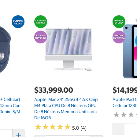
$33,999.00
$14,19
 Cellular)
Apple IMac 24" 256GB 4.5K Chip
Apple IPad C
a 42mm Con
M4 Plata CPU De 8 Núcleos GPU
Cellular 128
 Denim S/M
De 8 Núcleos Memoria Unificada
★
★
★
★
★
★
De 16GB
★
★
★
★
★
★
★
★
★
★
5.0 (4)