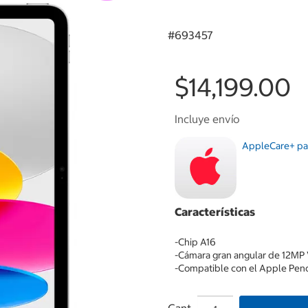
#
693457
$14,199.00
Incluye envío
AppleCare+ par
Características
-Chip A16
-Cámara gran angular de 12MP
-Compatible con el Apple Penc
Cant.