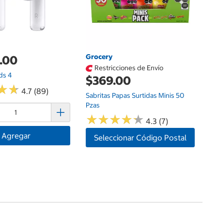
Grocery
.00
$
Restricciones de Envío
ds 4
A
$369.00
Am
★
★
★
★
4.7 (89)
Sabritas Papas Surtidas Minis 50
Pzas
★
★
★
★
★
★
★
★
★
★
4.3 (7)
Agregar
Seleccionar Código Postal