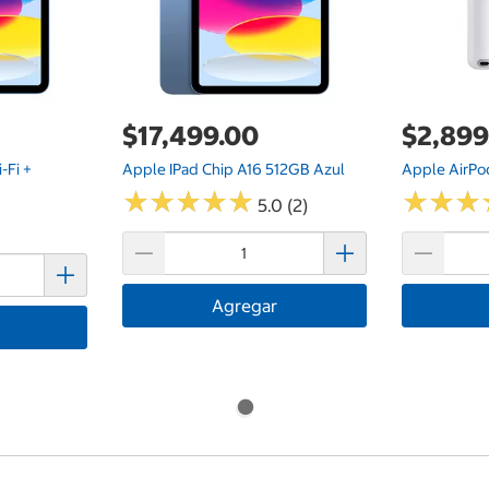
$17,499.00
$2,899
-Fi +
Apple IPad Chip A16 512GB Azul
Apple AirPo
★
★
★
★
★
★
★
★
★
★
★
★
★
★
★
★
5.0 (2)
Agregar