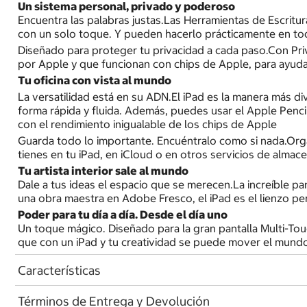
Un sistema personal, privado y poderoso
Encuentra las palabras justas.Las Herramientas de Escritur
con un solo toque. Y pueden hacerlo prácticamente en tod
Diseñado para proteger tu privacidad a cada paso.Con P
por Apple y que funcionan con chips de Apple, para ayudar
Tu oficina con vista al mundo
La versatilidad está en su ADN.El iPad es la manera más d
forma rápida y fluida. Además, puedes usar el Apple Pencil
con el rendimiento inigualable de los chips de Apple
Guarda todo lo importante. Encuéntralo como si nada.Orga
tienes en tu iPad, en iCloud o en otros servicios de alma
Tu artista interior sale al mundo
Dale a tus ideas el espacio que se merecen.La increíble p
una obra maestra en Adobe Fresco, el iPad es el lienzo per
Poder para tu día a día. Desde el día uno
Un toque mágico. Diseñado para la gran pantalla Multi-Touc
que con un iPad y tu creatividad se puede mover el mund
Características
Términos de Entrega y Devolución