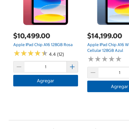
$10,499.00
$14,199.00
Apple IPad Chip A16 128GB Rosa
Apple IPad Chip A16 Wi
Cellular 128GB Azul
★
★
★
★
★
★
★
★
★
★
4.4 (12)
★
★
★
★
★
★
★
★
★
★
Agregar
Agregar