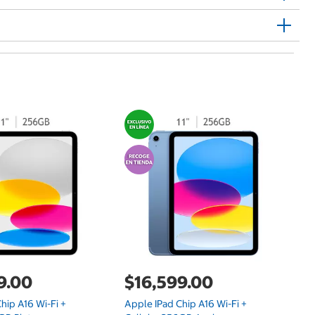
$
Ap
Es
9.00
$16,599.00
hip A16 Wi-Fi +
Apple IPad Chip A16 Wi-Fi +