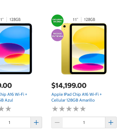
$
Ap
25
9.00
$14,199.00
hip A16 Wi-Fi +
Apple IPad Chip A16 Wi-Fi +
GB Azul
Cellular 128GB Amarillo
★
★
★
★
★
★
★
★
★
★
★
★
★
★