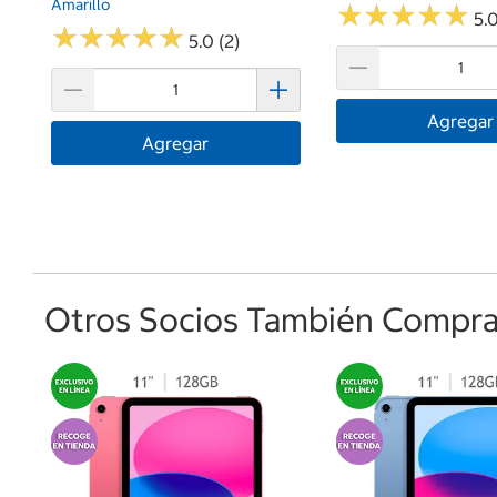
Amarillo
★
★
★
★
★
★
★
★
★
★
5.0
★
★
★
★
★
★
★
★
★
★
5.0 (2)
Agregar
Agregar
Otros Socios También Comprar