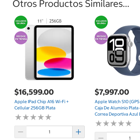
Otros Productos Similares...
$16,599.00
$7,997.00
Apple IPad Chip A16 Wi-Fi +
Apple Watch S10 (GPS +
Cellular 256GB Plata
Caja De Aluminio Plat
Correa Deportiva Azul
★
★
★
★
★
★
★
★
★
★
★
★
★
★
★
★
★
★
★
★