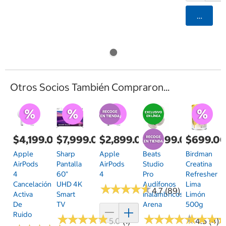
Agrega
Otros Socios También Compraron...
$4,199.00
$7,999.00
$2,899.00
$4,999.00
$699.0
Apple
Sharp
Apple
Beats
Birdman
AirPods
Pantalla
AirPods
Studio
Creatina
4
60"
4
Pro
Refresher
Cancelación
UHD 4K
Audífonos
Lima
★
★
★
★
★
★
★
★
★
★
4.7 (89)
Activa
Smart
Inalámbricos
Limón
De
TV
Arena
500g
Ruido
★
★
★
★
★
★
★
★
★
★
★
★
★
★
★
★
★
★
★
★
★
★
★
★
★
★
5.0 (1)
4.5 (4)