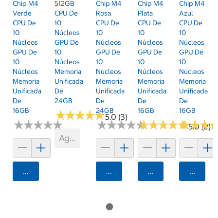
Chip M4
512GB
Chip M4
Chip M4
Chip M4
Verde
CPU De
Rosa
Plata
Azul
CPU De
10
CPU De
CPU De
CPU De
10
Núcleos
10
10
10
Núcleos
GPU De
Núcleos
Núcleos
Núcleos
GPU De
10
GPU De
GPU De
GPU De
10
Núcleos
10
10
10
Núcleos
Memoria
Núcleos
Núcleos
Núcleos
Memoria
Unificada
Memoria
Memoria
Memoria
Unificada
De
Unificada
Unificada
Unificada
De
24GB
De
De
De
16GB
24GB
16GB
16GB
★
★
★
★
★
★
★
★
★
★
5.0 (3)
★
★
★
★
★
★
★
★
★
★
★
★
★
★
★
★
★
★
★
★
★
★
★
★
★
★
★
★
★
★
★
★
★
★
★
★
5.0 (2)
Agotado
Agregar
Agregar
Agregar
Agrega