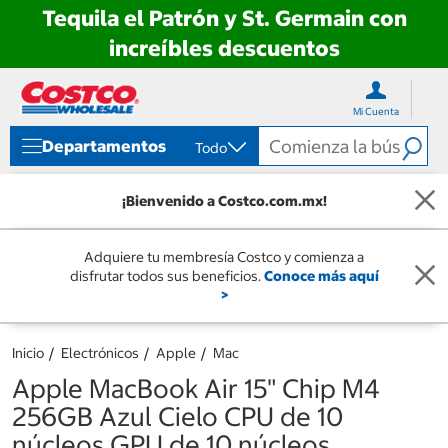
Tequila el Patrón y St. Germain con
increíbles descuentos
Ir
Ir
directo
directo
Mi Cuenta
al
al
contenido
menú
Departamentos
Todo
de
navegación
¡Bienvenido a Costco.com.mx!
Adquiere tu membresía Costco y comienza a
disfrutar todos sus beneficios.
Conoce más aquí
>
Inicio
Electrónicos
Apple
Mac
Apple MacBook Air 15" Chip M4
256GB Azul Cielo CPU de 10
núcleos GPU de 10 núcleos