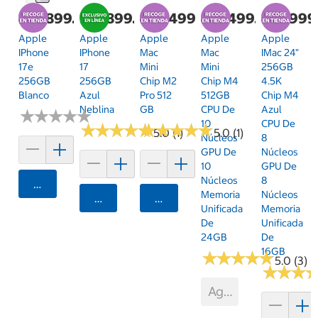
$14,899.00
$19,899.00
$28,499.00
$27,499.00
$33,999
Apple
Apple
Apple
Apple
Apple
IPhone
IPhone
Mac
Mac
IMac 24"
17e
17
Mini
Mini
256GB
256GB
256GB
Chip M2
Chip M4
4.5K
Blanco
Azul
Pro 512
512GB
Chip M4
Neblina
GB
CPU De
Azul
★
★
★
★
★
★
★
★
★
★
10
CPU De
★
★
★
★
★
★
★
★
★
★
★
★
★
★
★
★
★
★
★
★
5.0 (1)
5.0 (1)
Núcleos
8
GPU De
Núcleos
10
GPU De
Núcleos
8
Agregar
Memoria
Núcleos
Agregar
Agregar
Unificada
Memoria
De
Unificada
24GB
De
16GB
★
★
★
★
★
★
★
★
★
★
5.0 (3)
★
★
★
★
★
★
Agotado