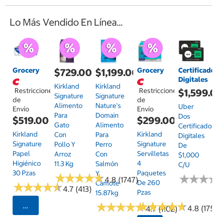
Lo Más Vendido En Línea...
Grocery
Grocery
Certificado
$729.00
$1,199.00
Digitales
Kirkland
Kirkland
Restricciones
Restricciones
$1,599.
Signature
Signature
de
de
Alimento
Nature's
Uber
Envío
Envío
Para
Domain
Dos
$519.00
$299.00
Gato
Alimento
Certificados
Kirkland
Kirkland
Con
Para
Digitales
Signature
Signature
Pollo Y
Perro
De
Papel
Servilletas
Arroz
Con
$1,000
Higiénico
4
11.3 Kg
Salmón
C/u
30 Pzas
Paquetes
Y
★
★
★
★
★
★
★
★
★
★
★
★
★
★
★
★
4.8 (1747)
De 260
Camote
★
★
★
★
★
★
★
★
★
★
4.7 (413)
Pzas
15.87kg
★
★
★
★
★
★
★
★
★
★
★
★
★
★
★
★
★
★
★
★
Seleccionar Código Postal
4.8 (175)
4.7 (1102)