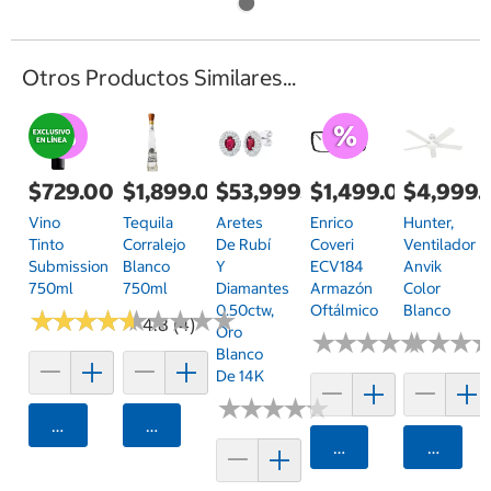
Otros Productos Similares...
$729.00
$1,899.00
$53,999.00
$1,499.00
$4,999.
Vino
Tequila
Aretes
Enrico
Hunter,
Tinto
Corralejo
De Rubí
Coveri
Ventilador
Submission
Blanco
Y
ECV184
Anvik
750ml
750ml
Diamantes
Armazón
Color
0.50ctw,
Oftálmico
Blanco
★
★
★
★
★
★
★
★
★
★
★
★
★
★
★
★
★
★
★
★
4.8 (4)
Oro
★
★
★
★
★
★
★
★
★
★
★
★
★
★
★
★
Blanco
De 14K
★
★
★
★
★
★
★
★
★
★
Agregar
Agregar
Agregar
Agrega