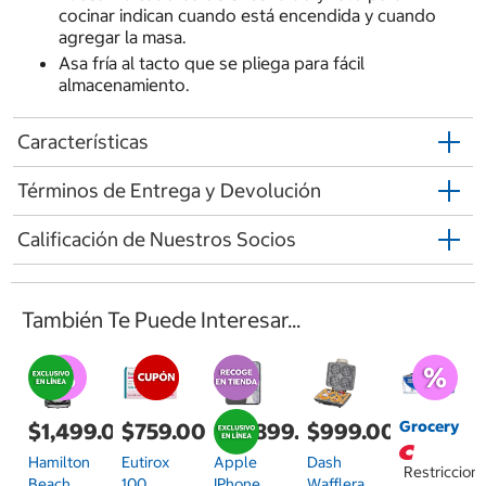
cocinar indican cuando está encendida y cuando
agregar la masa.
Asa fría al tacto que se pliega para fácil
almacenamiento.
Características
Términos de Entrega y Devolución
Calificación de Nuestros Socios
También Te Puede Interesar...
Grocery
$1,499.00
$759.00
$19,899.00
$999.00
Hamilton
Eutirox
Apple
Dash
Restriccion
Beach
100
IPhone
Wafflera