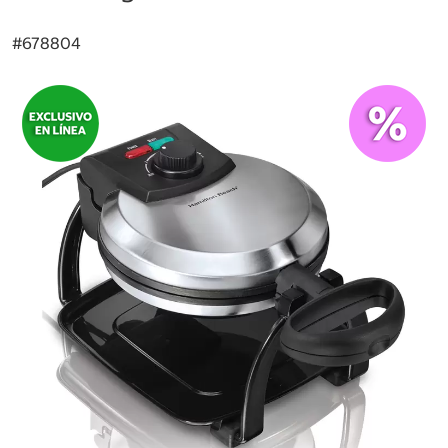
#
678804