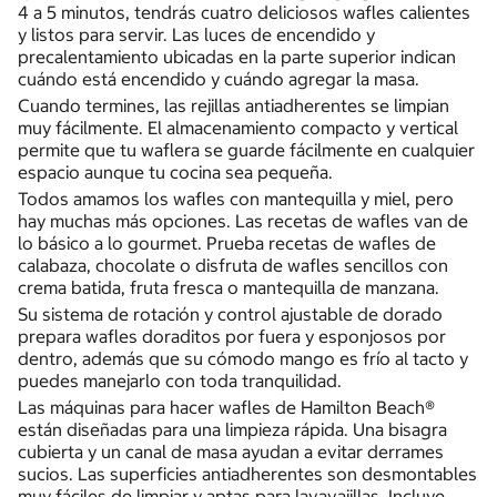
4 a 5 minutos, tendrás cuatro deliciosos wafles calientes
y listos para servir. Las luces de encendido y
precalentamiento ubicadas en la parte superior indican
cuándo está encendido y cuándo agregar la masa.
Cuando termines, las rejillas antiadherentes se limpian
muy fácilmente. El almacenamiento compacto y vertical
permite que tu waflera se guarde fácilmente en cualquier
espacio aunque tu cocina sea pequeña.
Todos amamos los wafles con mantequilla y miel, pero
hay muchas más opciones. Las recetas de wafles van de
lo básico a lo gourmet. Prueba recetas de wafles de
calabaza, chocolate o disfruta de wafles sencillos con
crema batida, fruta fresca o mantequilla de manzana.
Su sistema de rotación y control ajustable de dorado
prepara wafles doraditos por fuera y esponjosos por
dentro, además que su cómodo mango es frío al tacto y
puedes manejarlo con toda tranquilidad.
Las máquinas para hacer wafles de Hamilton Beach®
están diseñadas para una limpieza rápida. Una bisagra
cubierta y un canal de masa ayudan a evitar derrames
sucios. Las superficies antiadherentes son desmontables
muy fáciles de limpiar y aptas para lavavajillas. Incluye