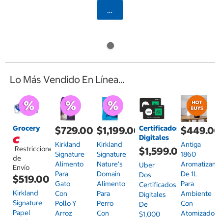
Agregar
Lo Más Vendido En Línea...
Grocery
Certificados
$729.00
$1,199.00
$449.0
Digitales
Kirkland
Kirkland
Antiga
Restricciones
$1,599.00
Signature
Signature
1860
de
Alimento
Nature's
Aromatizant
Uber
Envío
Para
Domain
De 1L
Dos
$519.00
Gato
Alimento
Para
Certificados
Kirkland
Con
Para
Ambiente
Digitales
Signature
Pollo Y
Perro
Con
De
Papel
Arroz
Con
Atomizador,
$1,000