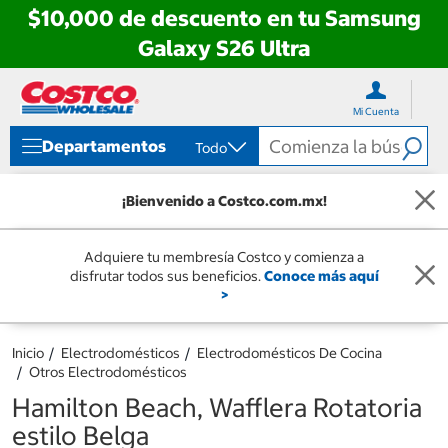
$10,000 de descuento en tu Samsung
Galaxy S26 Ultra
Ir
Ir
directo
directo
Mi Cuenta
al
al
contenido
menú
Departamentos
Todo
de
navegación
¡Bienvenido a Costco.com.mx!
Adquiere tu membresía Costco y comienza a
disfrutar todos sus beneficios.
Conoce más aquí
>
Inicio
Electrodomésticos
Electrodomésticos De Cocina
Otros Electrodomésticos
Hamilton Beach, Wafflera Rotatoria
estilo Belga