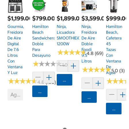
$1,199.00
$799.00
$1,899.00
$3,599.00
$999.0
Gourmia,
Hamilton
Ninja,
Ninja,
Hamilton
Freidora
Beach
Licuadora
Freidora
Beach,
De Aire
Sandwichera
SMOOTHIEiQ
De Aire
Cafetera
Digital
Doble
1200W
Doble
45
De 7.6
Para
Foodi
Tazas
★
★
★
★
★
★
★
★
★
★
4.8 (69)
Litros
Desayuno
9.5
Con
Con
Litros
Ventana
★
★
★
★
★
★
★
★
★
★
1.0 (1)
Ventana
De
★
★
★
★
★
★
★
★
★
★
5.0 (3)
Y Luz
Agua
★
★
★
★
★
★
★
★
★
★
Agregar
★
★
★
★
★
★
4.8 (108)
Agregar
Agotado
Agregar
Agrega