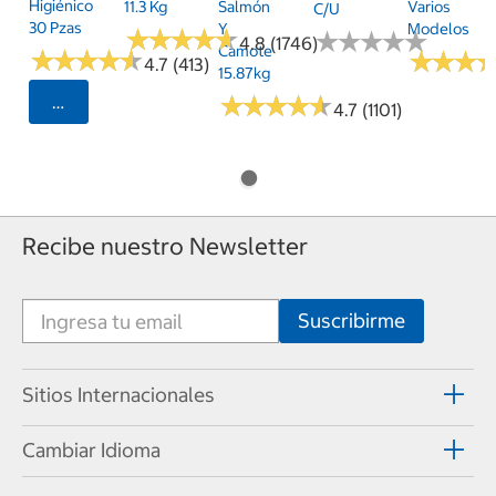
Higiénico
11.3 Kg
Salmón
Varios
C/u
30 Pzas
Y
Modelos
★
★
★
★
★
★
★
★
★
★
★
★
★
★
★
★
★
★
★
★
4.8 (1746)
Camote
★
★
★
★
★
★
★
★
★
★
★
★
★
★
★
★
4.7 (413)
15.87kg
★
★
★
★
★
★
★
★
★
★
Seleccionar Código Postal
4.7 (1101)
Recibe nuestro Newsletter
Sitios Internacionales
Cambiar Idioma