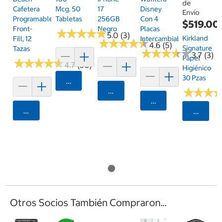
de
Cafetera
Mcg. 50
17
Disney
Envío
Programable
Tabletas
256GB
Con 4
$519.00
Front-
Negro
Placas
★
★
★
★
★
★
★
★
★
★
5.0 (3)
Kirkland
Fill, 12
Intercambiables
★
★
★
★
★
★
★
★
★
★
4.6 (5)
Signature
Tazas
★
★
★
★
★
★
★
★
★
★
3.7 (3)
Papel
★
★
★
★
★
★
★
★
★
★
4.7 (36)
Higiénico
30 Pzas
Agregar
★
★
★
★
★
★
Agregar
Agregar
Agregar
Selecci
Otros Socios También Compraron...